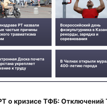
инздраве РТ назвали
Всероссийский день
ые частые причины
физкультурника в Казан
ского травматизма
рекорды, зарядка и
ом
соревнования
ктронная Доска почета
В Челнах открыли мура
арстана укрепляет
400-летию города
жение к труду
РТ о кризисе ТФБ: Отключений