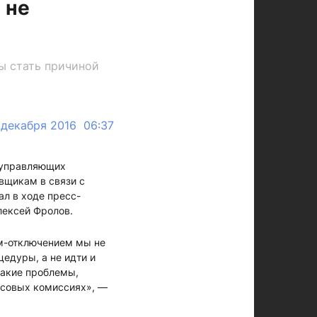
 не
ы стать причиной
 декабря 2016 06:37
й управляющих
вщикам в связи с
л в ходе пресс-
лексей Фролов.
ем-отключением мы не
едуры, а не идти и
такие проблемы,
нсовых комиссиях», —