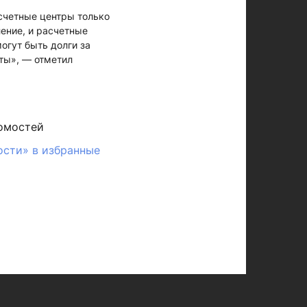
асчетные центры только
ение, и расчетные
огут быть долги за
ты», — отметил
омостей
ости» в избранные