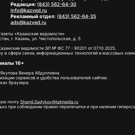
Редакция:
(843) 562-64-30
info@kazved.ru
Рекламный отдел
:
(843) 562-64-35
ads@kazved.ru
газеты «Казанские ведомости»
н, г. Казань, ул. Чистопольская, д. 5
занские ведомости ЭЛ № ФС 77 - 90201 от 07.10.2025,
у в сфере связи, информационных технологий и массовых ком
риалы 16+
 Якупова Венера Абдулловна
изации сервисов и удобства пользователей сайтом.
ках браузера.
ную почту
Shamil.Sadykov@tatmedia.ru
ко при соблюдении правил перепечатки и при наличии гиперссы