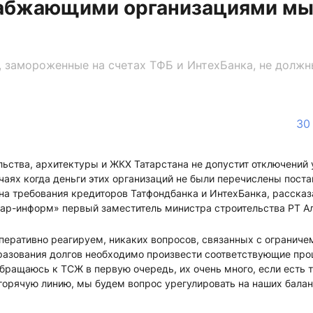
абжающими организациями мы
 замороженные на счетах ТФБ и ИнтехБанка, не должн
30
льства, архитектуры и ЖКХ Татарстана не допустит отключени
чаях когда деньги этих организаций не были перечислены поста
а требования кредиторов Татфондбанка и ИнтехБанка, рассказа
тар-информ» первый заместитель министра строительства РТ А
перативно реагируем, никаких вопросов, связанных с огранич
разования долгов необходимо произвести соответствующие проц
обращаюсь к ТСЖ в первую очередь, их очень много, если есть 
 горячую линию, мы будем вопрос урегулировать на наших бала