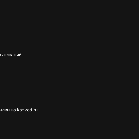
муникаций.
лки на kazved.ru