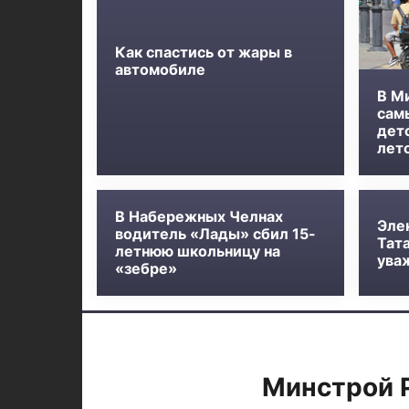
Как спастись от жары в
автомобиле
В М
сам
дет
лет
В Набережных Челнах
Эле
водитель «Лады» сбил 15-
Тат
летнюю школьницу на
ува
«зебре»
Минстрой 