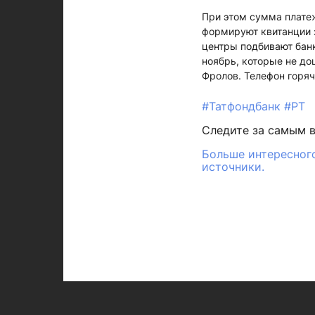
При этом сумма платеж
формируют квитанции 
центры подбивают банк
ноябрь, которые не д
Фролов. Телефон горяч
#Татфондбанк
#РТ
Следите за самым 
Больше интересного
источники.