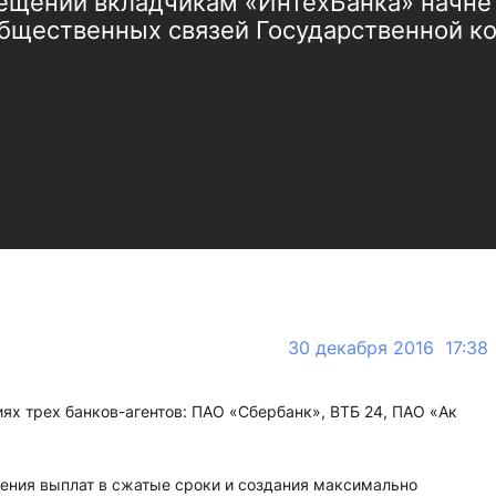
щений вкладчикам «ИнтехБанка» начнетс
бщественных связей Государственной ко
30 декабря 2016 17:38
иях трех банков-агентов: ПАО «Сбербанк», ВТБ 24, ПАО «Ак
дения выплат в сжатые сроки и создания максимально