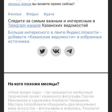
дачных домов
вы можете прямо сейчас!
#жилье
#отдых
#дача
Следите за самым важным и интересным в
Telegram-канале
Казанских ведомостей
Больше интересного в ленте Яндекс.Новости -
добавьте «Казанские ведомости» в избранные
источники.
На кого похожи месяцы?
«Иное время года» - так называется необычный
творческий проект казанского фотографа Сергея
Максимова и художника Альберта Тимиршина.
Мастера попробовали объединить два визуальных
вида искусства – фотографию и живопись. Результат