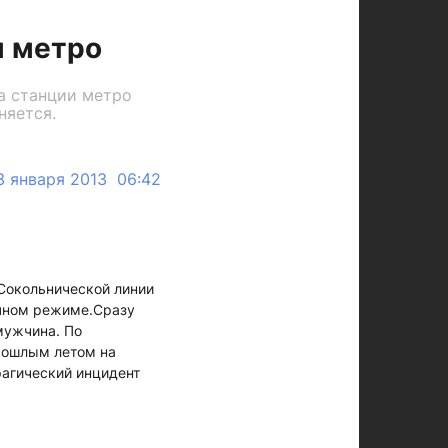
м метро
а станции метро
няется.
3 января 2013 06:42
 Сокольнической линии
ычном режиме.Сразу
мужчина. По
рошлым летом на
рагический инцидент