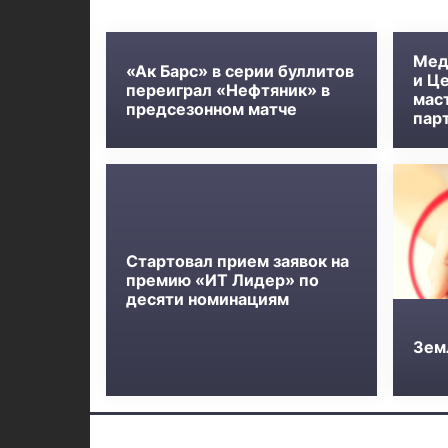
Мед
«Ак Барс» в серии буллитов
и Ц
переиграл «Нефтяник» в
мас
предсезонном матче
пар
Стартовал прием заявок на
премию «ИТ Лидер» по
десяти номинациям
Зем