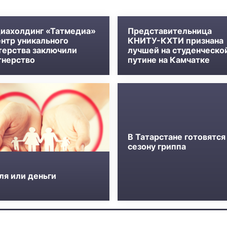
иахолдинг «Татмедиа»
Представительница
ентр уникального
КНИТУ-КХТИ признана
терства заключили
лучшей на студенческо
тнерство
путине на Камчатке
В Татарстане готовятся
сезону гриппа
ля или деньги