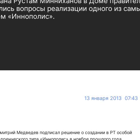
тана Рустам Минниханов в Доме правител
лись вопросы реализации одного из сам
ем «Иннополис».
13 января 2013 07:43
митрий Медведев подписал решение о создании в РТ особой
ренческого типа «Иннополис» в ноябре прошлого года.