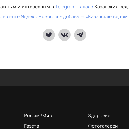
важным и интересным в
Telegram-канале
Казанских вед
 в ленте Яндекс.Новости - добавьте «Казанские ведом
Россия/Мир
Здоровье
Газета
Фотогалереи