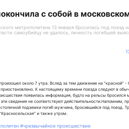
окончила с собой в московско
кого метрополитена 13 января бросилась под поезд н
пасти самоубийцу не удалось, личность погибшей выяс
1
произошел около 7 утра. Вслед за тем движение на "красной" -
о приостановлено. К настоящему времени поезда следуют в об
роисшествия появилась информация, будто на рельсы бросился 
эти сведения не соответствуют действительности.Напомним, п
столичной подземки погиб мужчина, бросившийся под поезд. Т
"Красносельская" и также утром.
ополитен
#чрезвычайное происшествие