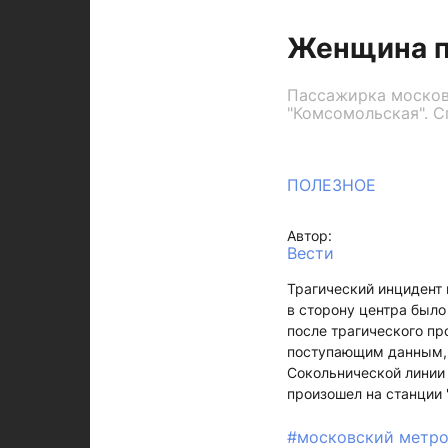
Женщина п
Пассажирка московс
"Комсомольская". С
ПОЛЕЗНОЕ
Автор:
Вести
Трагический инцидент 
в сторону центра был
после трагического п
поступающим данным, 
Сокольнической линии 
произошел на станции 
#московский метр