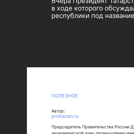
Вчера Президент Татарс
в ходе которого обсужда
республики под названи
ПОЛЕЗНОЕ
Автор:
prokazan.ru
Председатель Правительства России Д
экономической зоны промышленно-внед