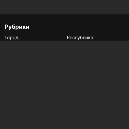
Рубрики
Город
Республика
Россия/Мир
Здоровье
Полезное
Спорт
Газета
Фотогалереи
Вакансии
Конкурс «Мой Тукай»
Афиша Казани
Редакция
Реклама