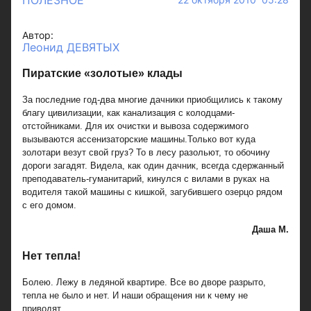
ПОЛЕЗНОЕ
Автор:
Леонид ДЕВЯТЫХ
Пиратские «золотые» клады
За последние год-два многие дачники приобщились к такому
благу цивилизации, как канализация с колодцами-
отстойниками. Для их очистки и вывоза содержимого
вызываются ассенизаторские машины.Только вот куда
золотари везут свой груз? То в лесу разольют, то обочину
дороги загадят. Видела, как один дачник, всегда сдержанный
преподаватель-гуманитарий, кинулся с вилами в руках на
водителя такой машины с кишкой, загубившего озерцо рядом
с его домом.
Даша М.
Нет тепла!
Болею. Лежу в ледяной квартире. Все во дворе разрыто,
тепла не было и нет. И наши обращения ни к чему не
приводят.