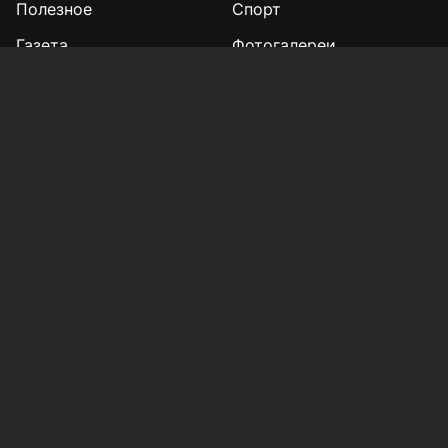
Полезное
Спорт
Газета
Фотогалереи
Вакансии
Конкурс «Мой Тукай»
Афиша Казани
Редакция
Реклама
Выборы 2025
Подписка на газету
«КВ» - 35!