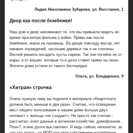
Лидия Николаевна Зубарева, ул. Восстания, 1
Двор как после бомбежки!
Наш дом и двор напоминают те, что мы привыкли видеть во
время просмотра фильма о войне. Прямо как после
бомбежки, иначе не назовешь. Во дворе повсюду мусор, нет
никаких ограждений, засохшие деревья так и не спилены.
Весной решила посадить кусты сирени. Так они погибли не от
жары, а от машин, которые то и дело ставят прямо на газон.
Жители дома устали от такого беспорядка.
Ольга, ул. Бондаренко, 9
«Хитрая» строчка
Очень нужную тему вы подняли в материале «Квартплата
должна быть меньше в два раза». Считаю, что освещение
мест общего пользования в нашем доме больше двух
киловатт с жильца «не съедает». Не просто так считаю -
рассчитал: взял данные в антенном хозяйстве, домофонном...
Плач?, а мне долги выставляют. И ведь сейчас непонятно, за
что эти долги - за МОП или твое собственное потребление.