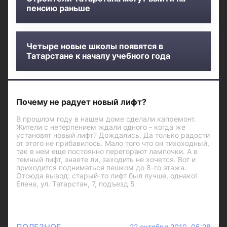
пенсию раньше
Четыре новые школы появятся в
Татарстане к началу учебного года
Почему не радует новый лифт?
В прошлом году в нашем доме сделали капремонт.
Жители с нетерпением ждали одного - когда же
установят новый лифт? Дождались. Да только радости
от этого не прибавилось. Мало того что он тихоходный,
так в нем еще постоянно перегорают лампочки. А в
темный лифт, знаете ли, заходить не хочется. Вот и
приходится подниматься пешком до 8-го этажа.
Отсюда вывод: старый-то лифт был лучше, однако!
Елена, ул. Татарстан, 7, подъезд 5
22 октября 2010 05:28