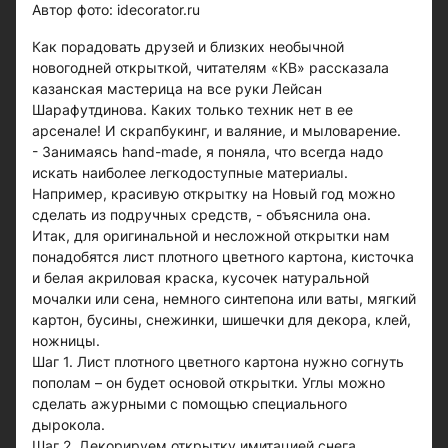
Автор фото: idecorator.ru
Как порадовать друзей и близких необычной
новогодней открыткой, читателям «КВ» рассказала
казанская мастерица на все руки Лейсан
Шарафутдинова. Каких только техник нет в ее
арсенале! И скрапбукинг, и валяние, и мыловарение.
- Занимаясь hand-made, я поняла, что всегда надо
искать наиболее легкодоступные материалы.
Например, красивую открытку на Новый год можно
сделать из подручных средств, - объяснила она.
Итак, для оригинальной и несложной открытки нам
понадобятся лист плотного цветного картона, кисточка
и белая акриловая краска, кусочек натуральной
мочалки или сена, немного синтепона или ваты, мягкий
картон, бусины, снежинки, шишечки для декора, клей,
ножницы.
Шаг 1. Лист плотного цветного картона нужно согнуть
пополам – он будет основой открытки. Углы можно
сделать ажурными с помощью специального
дырокола.
Шаг 2. Декорируем открытку имитацией снега.