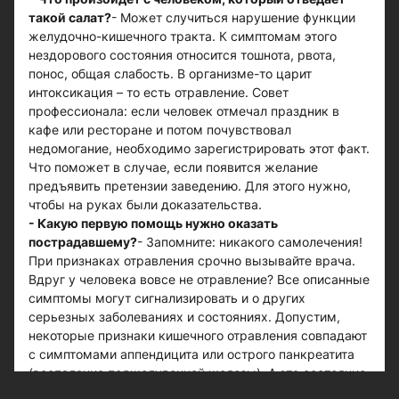
такой салат?
- Может случиться нарушение функции
желудочно-кишечного тракта. К симптомам этого
нездорового состояния относится тошнота, рвота,
понос, общая слабость. В организме-то царит
интоксикация – то есть отравление. Совет
профессионала: если человек отмечал праздник в
кафе или ресторане и потом почувствовал
недомогание, необходимо зарегистрировать этот факт.
Что поможет в случае, если появится желание
предъявить претензии заведению. Для этого нужно,
чтобы на руках были доказательства.
- Какую первую помощь нужно оказать
пострадавшему?
- Запомните: никакого самолечения!
При признаках отравления срочно вызывайте врача.
Вдруг у человека вовсе не отравление? Все описанные
симптомы могут сигнализировать и о других
серьезных заболеваниях и состояниях. Допустим,
некоторые признаки кишечного отравления совпадают
с симптомами аппендицита или острого панкреатита
(воспаление поджелудочной железы). А это состояние,
угрожающее жизни.