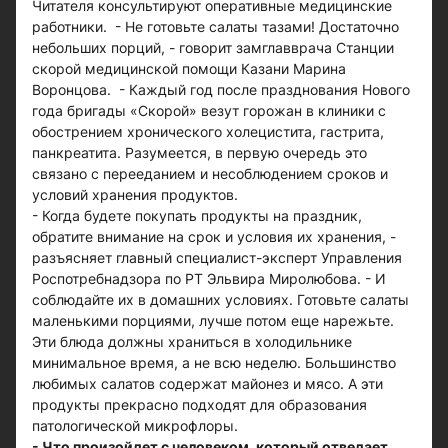
Читателя консультируют оперативные медицинские
работники. - Не готовьте салаты тазами! Достаточно
небольших порций, - говорит замглавврача Станции
скорой медицинской помощи Казани Марина
Воронцова. - Каждый год после празднования Нового
года бригады «Скорой» везут горожан в клиники с
обострением хронического холецистита, гастрита,
панкреатита. Разумеется, в первую очередь это
связано с перееданием и несоблюдением сроков и
условий хранения продуктов.
- Когда будете покупать продукты на праздник,
обратите внимание на срок и условия их хранения, -
разъясняет главный специалист-эксперт Управления
Роспотребнадзора по РТ Эльвира Миролюбова. - И
соблюдайте их в домашних условиях. Готовьте салаты
маленькими порциями, лучше потом еще нарежьте.
Эти блюда должны храниться в холодильнике
минимальное время, а не всю неделю. Большинство
любимых салатов содержат майонез и мясо. А эти
продукты прекрасно подходят для образования
патологической микрофлоры.
- Что произойдет с человеком, который отведает