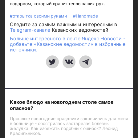
подарком, который хранит тепло ваших рук.
#открытка своими руками
#Handmade
Следите за самым важным и интересным в
Telegram-канале
Казанских ведомостей
Больше интересного в ленте Яндекс.Новости -
добавьте «Казанские ведомости» в избранные
источники.
Какое блюдо на новогоднем столе самое
опасное?
Прошлые новогодние праздники закончились для меня
в больнице - обострилась застарелая болезнь
желудка. Как избежать подобных ошибок? Леонид
Красильников.