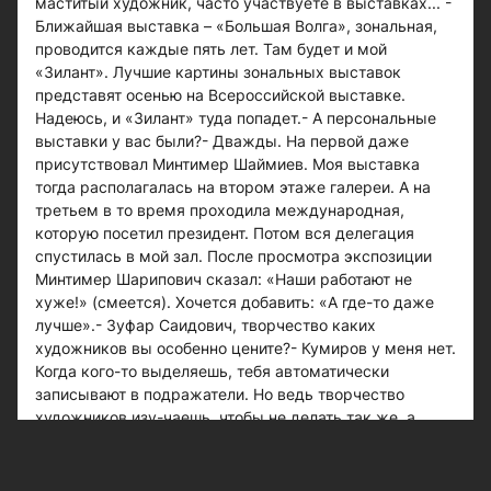
маститый художник, часто участвуете в выставках... -
Ближайшая выставка – «Большая Волга», зональная,
проводится каждые пять лет. Там будет и мой
«Зилант». Лучшие картины зональных выставок
представят осенью на Всероссийской выставке.
Надеюсь, и «Зилант» туда попадет.- А персональные
выставки у вас были?- Дважды. На первой даже
присутствовал Минтимер Шаймиев. Моя выставка
тогда располагалась на втором этаже галереи. А на
третьем в то время проходила международная,
которую посетил президент. Потом вся делегация
спустилась в мой зал. После просмотра экспозиции
Минтимер Шарипович сказал: «Наши работают не
хуже!» (смеется). Хочется добавить: «А где-то даже
лучше».- Зуфар Саидович, творчество каких
художников вы особенно цените?- Кумиров у меня нет.
Когда кого-то выделяешь, тебя автоматически
записывают в подражатели. Но ведь творчество
художников изу-чаешь, чтобы не делать так же, а
создавать что-то свое, принципиально новое. Очень
уважаю творчество Василия Кандинского, которого
считают основоположником абстракционизма.