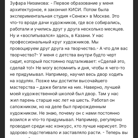
Зуфара Низамова: - Первое образование у меня
архитектурное, я закончил КИСИ. Потом была
экспериментальная студия «Сенеж» в Москве. Это
что-то вроде дачи художников, где все собирались,
работали и учились друг у друга несколько месяцев.
Ну и «воспитывался» здесь, в Казани. У нас
профессиональный круг художников. Мы
провоцируем друг друга на творчество.- А что для вас
творчество?- У меня с детства внутри будто черт
сидит, который постоянно подталкивает: «Сделай это,
сделай то!» Не могу вспомнить и дня, чтобы я чего-то
не придумывал. Например, научил весь двор ходить
на ходулях. Позже мы достигли высочайшего
мастерства – даже бегали на них. Наверно, лучшей
моей художественной школой был двор. Там у нас
жил парень старше нас лет на шесть. Работал он
сапожником, но на деле был прирожденным
художником. Не знаю, почему он с нами постоянно
возился и что-то придумывал. Например, регулярно
проводил среди нас конкурс, кто лучше нарисует. Это
здорово подстегивало и заставляло расти. - Теперь вы