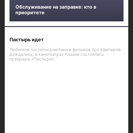
Обслуживание на заправке: кто в
приоритете
Пастырь идет
Любители постапокалиптики и фильмов про вампиров
дождались: в кинотеатрах Казани состоялась
премьера «Пастыря».