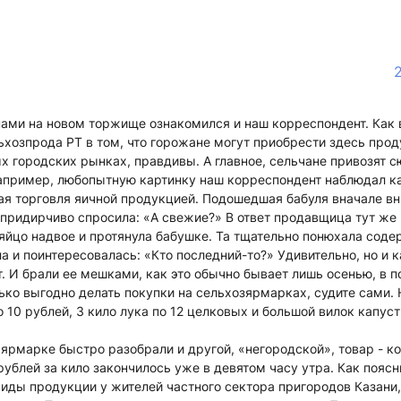
нами на новом торжище ознакомился и наш корреспондент. Как 
хозпрода РТ в том, что горожане могут приобрести здесь прод
х городских рынках, правдивы. А главное, сельчане привозят сю
апример, любопытную картинку наш корреспондент наблюдал как
ая торговля яичной продукцией. Подошедшая бабуля вначале в
 придирчиво спросила: «А свежие?» В ответ продавщица тут же 
яйцо надвое и протянула бабушке. Та тщательно понюхала сод
а и поинтересовалась: «Кто последний-то?» Удивительно, но и 
. И брали ее мешками, как это обычно бывает лишь осенью, в п
лько выгодно делать покупки на сельхозярмарках, судите сами.
 10 рублей, 3 кило лука по 12 целковых и большой вилок капуст
 ярмарке быстро разобрали и другой, «негородской», товар - к
рублей за кило закончилось уже в девятом часу утра. Как пояс
виды продукции у жителей частного сектора пригородов Казани,