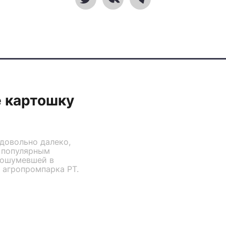
е картошку
довольно далеко,
 популярным
рошумевшей в
 агропромпарка РТ.