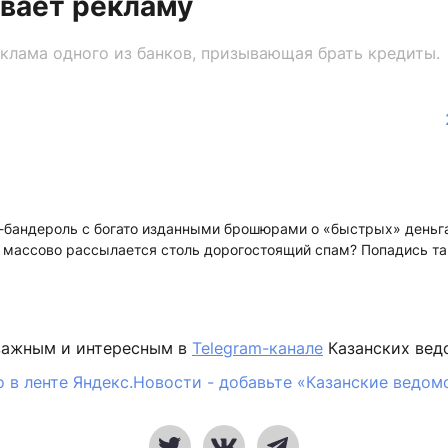
вает рекламу
клама одного из банков, призывающая брать кредиты.
-бандероль с богато изданными брошюрами о «быстрых» деньг
т массово рассылается столь дорогостоящий спам? Попадись та
важным и интересным в
Telegram-канале
Казанских вед
 в ленте Яндекс.Новости - добавьте «Казанские ведом