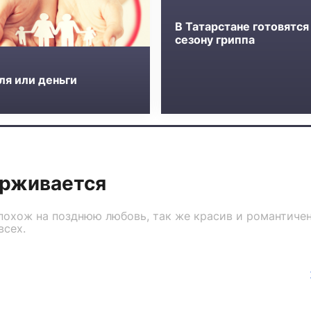
В Татарстане готовятся
сезону гриппа
ля или деньги
ерживается
похож на позднюю любовь, так же красив и романтичен
всех.