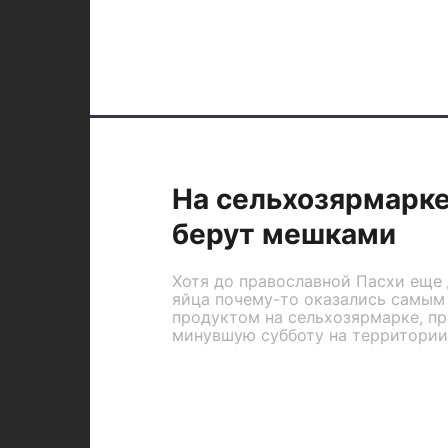
На сельхозярмарк
берут мешками
Хотя до православной Пасхи еще 
яйца почему-то оказались самым
продуктом на сельхозярмарке, п
минувшую субботу на территории