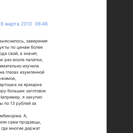
26 марта 2013 06:46
выяснилось, заверения
укты по ценам более
да свой, а значит,
 раз возле палатки,
нимательно изучила
на глазах изумленной
ержимое,
картошка на ярмарке
ору больших заготовок
 Например, я закупил
ы по 13 рублей за
омбикорма. А,
нили сами продавцы,
 где многие держат