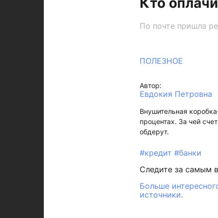
Кто оплачи
По почте пришла ре
ПОЛЕЗНОЕ
Автор:
Евдокия Петровна
Внушительная коробка
процентах. За чей сче
обдерут.
#кредит
#банки
Следите за самым 
Больше интересного
источники.