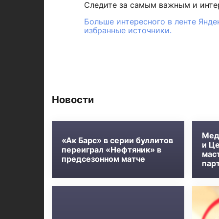
Следите за самым важным и инт
Больше интересного в ленте Янде
избранные источники.
Новости
Мед
«Ак Барс» в серии буллитов
и Ц
переиграл «Нефтяник» в
мас
предсезонном матче
пар