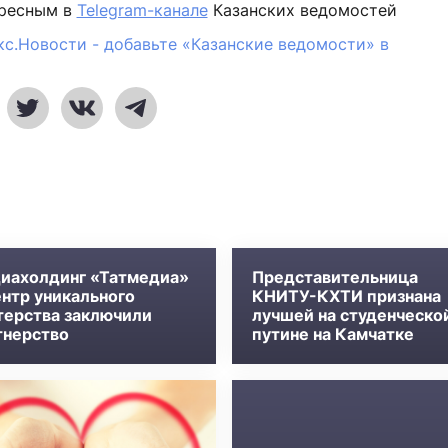
ересным в
Telegram-канале
Казанских ведомостей
кс.Новости - добавьте «Казанские ведомости» в
иахолдинг «Татмедиа»
Представительница
ентр уникального
КНИТУ-КХТИ признана
терства заключили
лучшей на студенческо
тнерство
путине на Камчатке