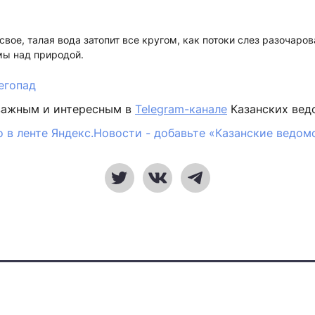
свое, талая вода затопит все кругом, как потоки слез разочаро
мы над природой.
егопад
важным и интересным в
Telegram-канале
Казанских вед
 в ленте Яндекс.Новости - добавьте «Казанские ведом