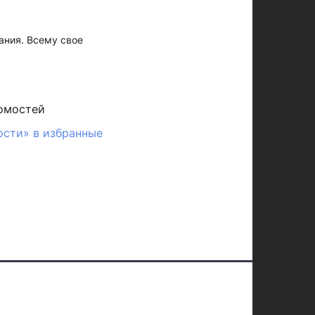
вания. Всему свое
омостей
ости» в избранные