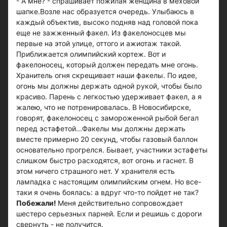
- А мне? - спрашивает пожилая женщина в меховой
шапке.Возле нас образуется очередь. Улыбаюсь в
каждый объектив, высоко подняв над головой пока
еще не зажженный факел. Из факелоносцев мы
первые на этой улице, оттого и ажиотаж такой.
Приближается олимпийский кортеж. Вот и
факелоносец, который должен передать мне огонь.
Хранитель огня скрещивает наши факелы. По идее,
огонь мы должны держать одной рукой, чтобы было
красиво. Парень с легкостью удерживает факел, а я
жалею, что не потренировалась. В Новосибирске,
говорят, факелоносец с замороженной рыбой бегал
перед эстафетой...Факелы мы должны держать
вместе примерно 20 секунд, чтобы газовый баллон
основательно прогрелся. Бывает, участники эстафеты
слишком быстро расходятся, вот огонь и гаснет. В
этом ничего страшного нет. У хранителя есть
лампадка с настоящим олимпийским огнем. Но все-
таки я очень боялась: а вдруг что-то пойдет не так?
Побежали!
Меня действительно сопровождает
шестеро серьезных парней. Если и решишь с дороги
свернуть - не получится.