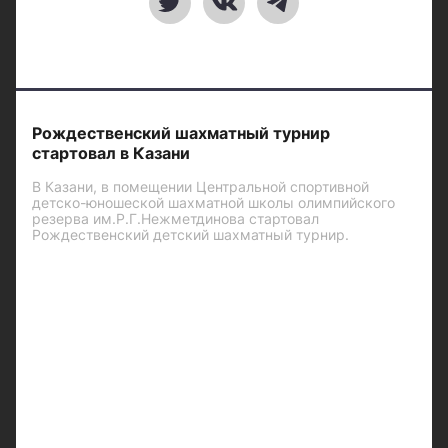
Рождественский шахматный турнир
стартовал в Казани
В Казани, в помещении Центральной спортивной
детско-юношеской шахматной школы олимпийского
резерва им.Р.Г.Нежметдинова стартовал
Рождественский детский шахматный турнир.