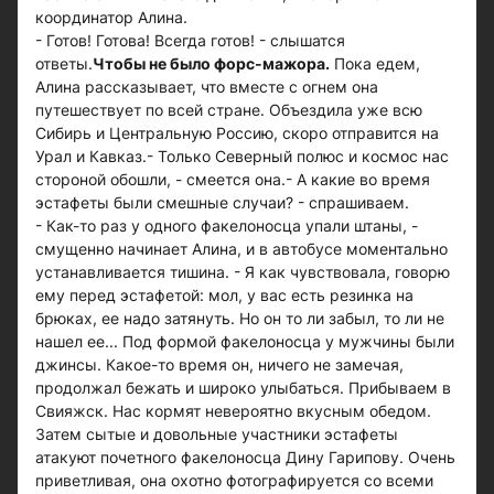
координатор Алина.
- Готов! Готова! Всегда готов! - слышатся
ответы.
Чтобы не было форс-мажора.
Пока едем,
Алина рассказывает, что вместе с огнем она
путешествует по всей стране. Объездила уже всю
Сибирь и Центральную Россию, скоро отправится на
Урал и Кавказ.- Только Северный полюс и космос нас
стороной обошли, - смеется она.- А какие во время
эстафеты были смешные случаи? - спрашиваем.
- Как-то раз у одного факелоносца упали штаны, -
смущенно начинает Алина, и в автобусе моментально
устанавливается тишина. - Я как чувствовала, говорю
ему перед эстафетой: мол, у вас есть резинка на
брюках, ее надо затянуть. Но он то ли забыл, то ли не
нашел ее... Под формой факелоносца у мужчины были
джинсы. Какое-то время он, ничего не замечая,
продолжал бежать и широко улыбаться. Прибываем в
Свияжск. Нас кормят невероятно вкусным обедом.
Затем сытые и довольные участники эстафеты
атакуют почетного факелоносца Дину Гарипову. Очень
приветливая, она охотно фотографируется со всеми