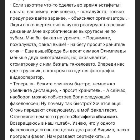
- Если захотите что-то сделать во время эстафеты:
сальто, например, или колесо, - пожалуйста. Только
предупреждайте заранее, - объясняют организаторы. -
Люди в «конверте» очень чутко реагируют на резкие
движения.Мне акробатические выкрутасы не по
зубам. Мне бы факел не уронить. - Поднимите,
пожалуйста, факел выше! - на бегу просит хранитель
огня. - Еще выше!Вроде бы весит символ Олимпиады
меньше двух килограммов, но, оказывается,
стометровку с ним бежать тяжеловато. Впереди нас
едет грузовик, в котором находятся фотограф и
видеооператор.
- Теперь вы бежите слишком быстро, немножко
увеличьте дистанцию, - просит хранитель. - А сейчас,
наоборот, можно побыстрее.Вот и следующий
факелоносец! Ну почему так быстро? Хочется еще!
Огонь передают следующему, а мой факел гасят.
Становится немного грустно.
Эстафета сближает.
Возвращаюсь в наш «штаб». Узнаю, что у одного
факелоносца огонь гас целых два раза! Видимо, плохо
прогрели факел. Нам раздают сертификаты, а