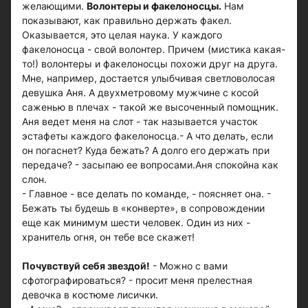
желающими.
Волонтеры и факелоносцы.
Нам
показывают, как правильно держать факел.
Оказывается, это целая наука. У каждого
факелоносца - свой волонтер. Причем (мистика какая-
то!) волонтеры и факелоносцы похожи друг на друга.
Мне, например, достается улыбчивая светловолосая
девушка Аня. А двухметровому мужчине с косой
саженью в плечах - такой же высоченный помощник.
Аня ведет меня на слот - так называется участок
эстафеты каждого факелоносца.- А что делать, если
он погаснет? Куда бежать? А долго его держать при
передаче? - засыпаю ее вопросами.Аня спокойна как
слон.
- Главное - все делать по команде, - поясняет она. -
Бежать ты будешь в «конверте», в сопровождении
еще как минимум шести человек. Один из них -
хранитель огня, он тебе все скажет!
Почувствуй себя звездой!
- Можно с вами
сфотографироваться? - просит меня прелестная
девочка в костюме лисички.