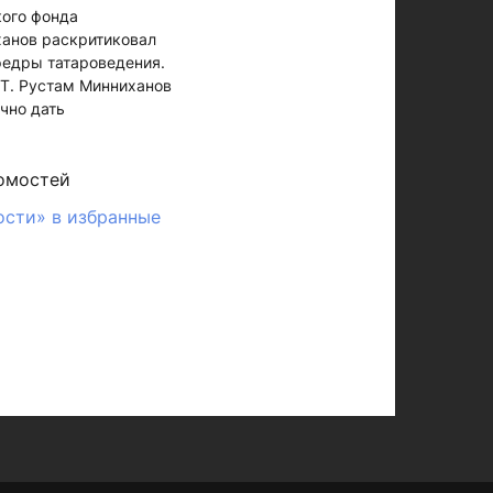
кого фонда
ханов раскритиковал
едры татароведения.
 РТ. Рустам Минниханов
чно дать
омостей
ости» в избранные