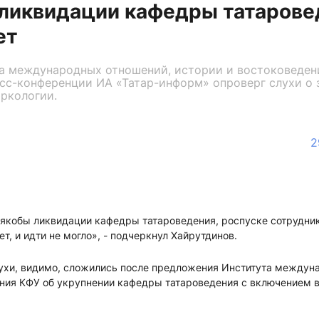
й ликвидации кафедры татаров
ет
а международных отношений, истории и востоковеден
есс-конференции ИА «Татар-информ» опроверг слухи о
ркологии.
2
 якобы ликвидации кафедры татароведения, роспуске сотрудник
т, и идти не могло», - подчеркнул Хайрутдинов.
лухи, видимо, сложились после предложения Института междун
ния КФУ об укрупнении кафедры татароведения с включением в