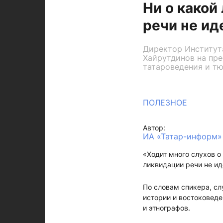
Ни о како
речи не ид
Директор Институт
Хайрутдинов на пр
татароведения и тю
ПОЛЕЗНОЕ
Автор:
ИА «Татар-информ»
«Ходит много слухов о
ликвидации речи не иде
По словам спикера, с
истории и востоковеде
и этнографов.