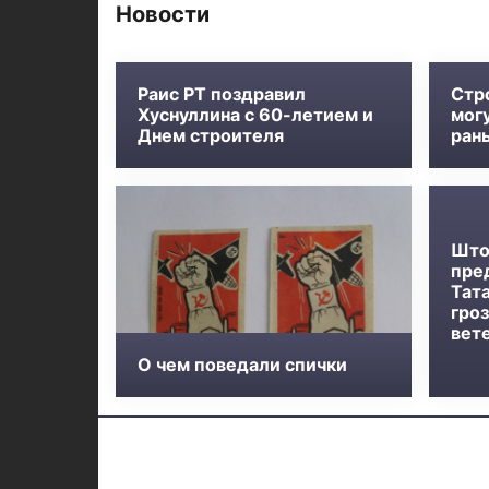
Новости
Раис РТ поздравил
Стр
Хуснуллина с 60-летием и
мог
Днем строителя
ран
Што
пре
Тат
гроз
вет
О чем поведали спички