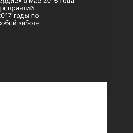
рдие» в мае 2016 года
ероприятий
2017 годы по
обой заботе