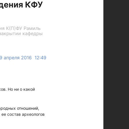
едения КФУ
ия К(П)ФУ Рамиль
 закрытии кафедры
9 апреля 2016 12:49
ов. Но ни о какой
ародных отношений,
 ее состав археологов