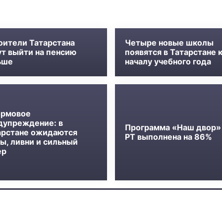
оители Татарстана
Четыре новые школы
ут выйти на пенсию
появятся в Татарстане 
ьше
началу учебного года
рмовое
дупреждение: в
Программа «Наш двор»
арстане ожидаются
РТ выполнена на 86%
ы, ливни и сильный
ер