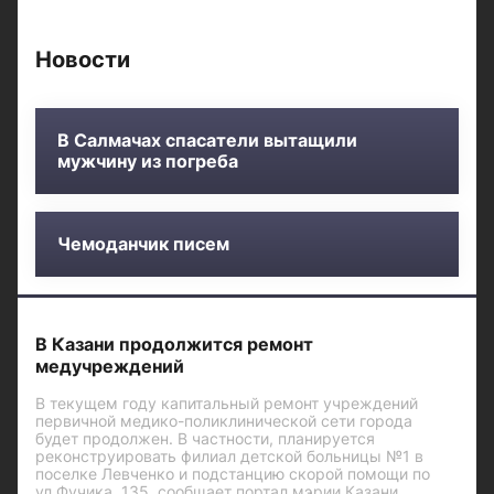
Новости
В Салмачах спасатели вытащили
мужчину из погреба
Чемоданчик писем
В Казани продолжится ремонт
медучреждений
В текущем году капитальный ремонт учреждений
первичной медико-поликлинической сети города
будет продолжен. В частности, планируется
реконструировать филиал детской больницы №1 в
поселке Левченко и подстанцию скорой помощи по
ул.Фучика, 135, сообщает портал мэрии Казани.