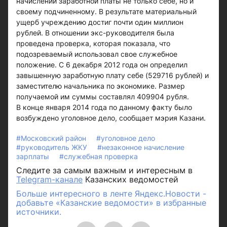
начислении заработной платы не только себе, но и
своему подчиненному. В результате материальный
ущерб учреждению достиг почти один миллион
рублей. В отношении экс-руководителя была
проведена проверка, которая показала, что
подозреваемый использовал свое служебное
положение. С 6 декабря 2012 года он определил
завышенную заработную плату себе (529716 рублей) и
заместителю начальника по экономике. Размер
получаемой им суммы составлял 409904 рубля.
В конце января 2014 года по данному факту было
возбуждено уголовное дело, сообщает мэрия Казани.
#Московский район
#уголовное дело
#руководитель ЖКУ
#незаконное начисление
зарплаты
#служебная проверка
Следите за самым важным и интересным в
Telegram-канале
Казанских ведомостей
Больше интересного в ленте Яндекс.Новости -
добавьте «Казанские ведомости» в избранные
источники.