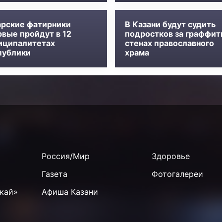
арские фатирники
В Казани будут судить
рвые пройдут в 12
подростков за граффит
иципалитетах
стенах православного
публики
храма
Россия/Мир
Здоровье
Газета
Фотогалереи
кай»
Афиша Казани