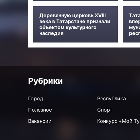
Деревянную церковь XVIII
Тат
века в Татарстане признали
впе
объектом культурного
мун
наследия
рес
Рубрики
Город
Республика
Полезное
Спорт
Вакансии
Конкурс «Мой Ту