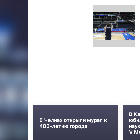
Новости
В К
В Челнах открыли мурал к
юби
400-летию города
нау
V М