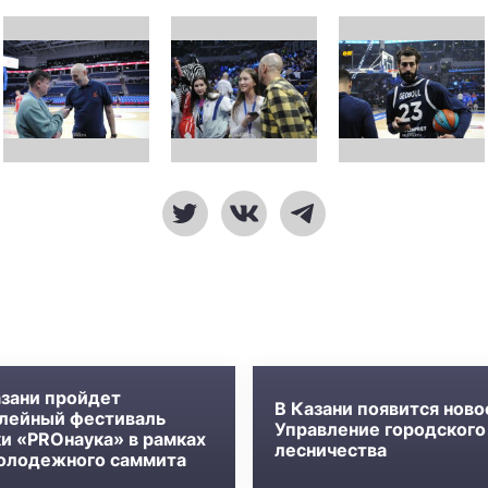
азани пройдет
В Казани появится ново
лейный фестиваль
Управление городского
ки «PROнаука» в рамках
лесничества
олодежного саммита