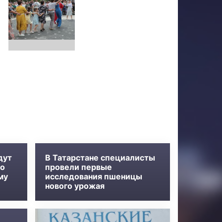
дут
В Татарстане специалисты
во
провели первые
му
исследования пшеницы
нового урожая