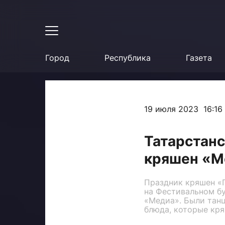
Город
Республика
Газета
19 июля 2023 16:16
Татарстанс
кряшен «М
Праздник кряшен «П
на Фестивальном бу
«Медиа». Были танц
блюда, которые кря