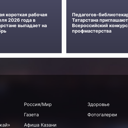
ая короткая рабочая
Педагогов-библиотека
еля 2026 года в
Татарстана приглашают
арстане выпадает на
Всероссийский конкурс
брь
профмастерства
Россия/Мир
Здоровье
Газета
Фотогалереи
кай»
Афиша Казани