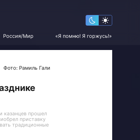
Россия/Мир
«Я помню! Я горжусь!»
Фото: Рамиль Гали
разднике
и казанцев прошел
риобрел приставку
овать традиционные