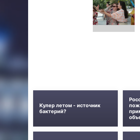
Новости
Рос
Кулер летом - источник
пож
бактерий?
при
объ