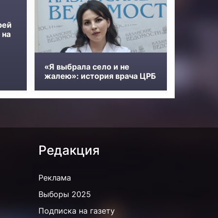
рей
 на
«Я выбрала село и не
жалею»: история врача ЦРБ
Редакция
Реклама
Выборы 2025
Подписка на газету