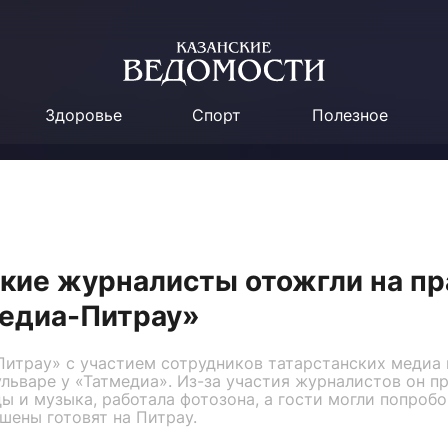
Здоровье
Спорт
Полезное
кие журналисты отожгли на п
едиа-Питрау»
итрау» с участием сотрудников татарстанских медиа 
льваре у «Татмедиа». Из-за участия журналистов он п
ы и музыка, работала фотозона, а гости могли попроб
шены готовят на Питрау.