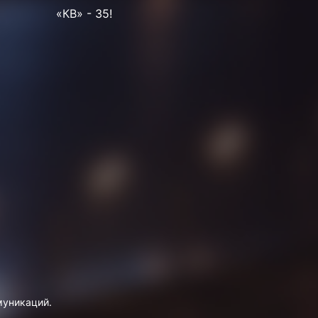
«КВ» - 35!
муникаций.