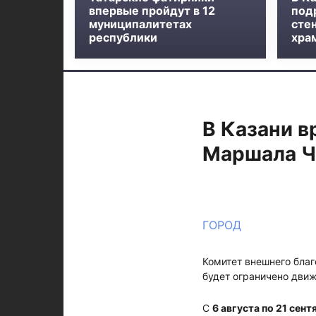
впервые пройдут в 12
под
муниципалитетах
сте
республики
хра
В Казани в
Маршала Ч
ГОРОД
Комитет внешнего благ
будет ограничено дви
С
6 августа по 21 сент