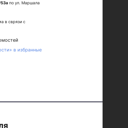
53а
по ул. Маршала
а в сврязи с
омостей
ости» в избранные
ля