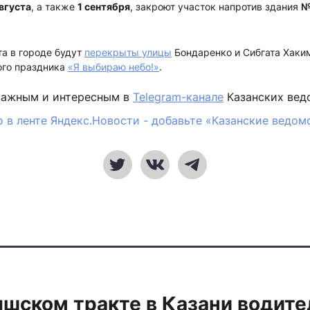
августа
, а также
1 сентября
, закроют участок напротив здания
№
та в городе будут
перекрыты улицы
Бондаренко и Сибгата Хаким
ого праздника
«Я выбираю небо!»
.
важным и интересным в
Telegram-канале
Казанских вед
 в ленте Яндекс.Новости - добавьте «Казанские ведом
шском тракте в Казани водите