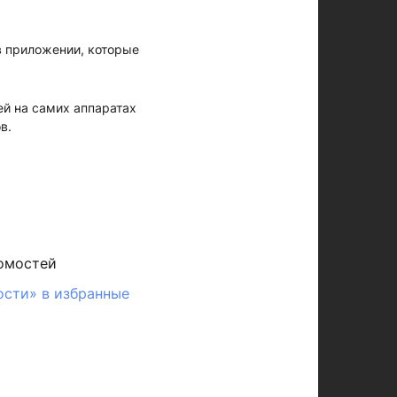
в приложении, которые
й на самих аппаратах
в.
омостей
ости» в избранные