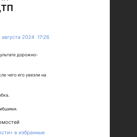
ДТП
1 августа 2024 17:26
зультате дорожно-
е чего его увезли на
бка.
гибшими.
омостей
ости» в избранные