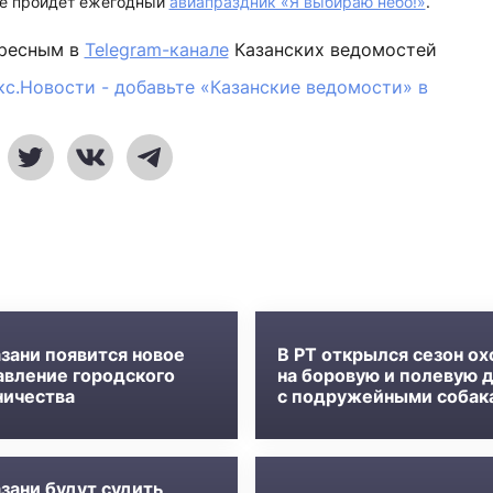
же пройдет ежегодный
авиапраздник «Я выбираю небо!»
.
ересным в
Telegram-канале
Казанских ведомостей
кс.Новости - добавьте «Казанские ведомости» в
азани появится новое
В РТ открылся сезон о
авление городского
на боровую и полевую 
ничества
с подружейными собак
зани будут судить