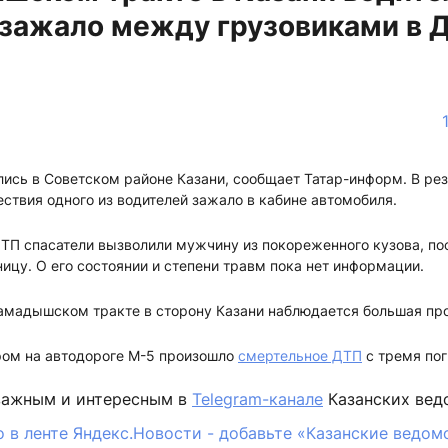
 зажало между грузовиками в 
лись в Советском районе Казани, сообщает Татар-информ. В ре
ствия одного из водителей зажало в кабине автомобиля.
П спасатели вызволили мужчину из покореженного кузова, посл
ицу. О его состоянии и степени травм пока нет информации.
амадышском тракте в сторону Казани наблюдается большая про
ром на автодороге М-5 произошло
смертельное ДТП
с тремя по
важным и интересным в
Telegram-канале
Казанских вед
 в ленте Яндекс.Новости - добавьте «Казанские ведом