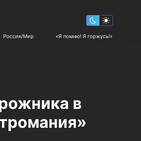
Россия/Мир
«Я помню! Я горжусь!»
орожника в
етромания»