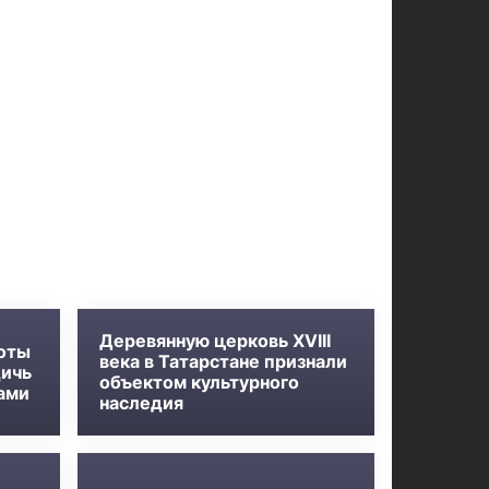
Деревянную церковь XVIII
хоты
века в Татарстане признали
дичь
объектом культурного
ами
наследия