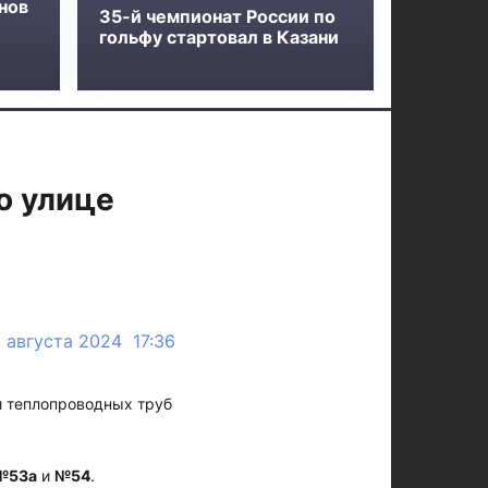
нов
35-й чемпионат России по
гольфу стартовал в Казани
о улице
1 августа 2024 17:36
ии теплопроводных труб
№53а
и
№54
.