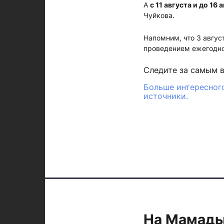
А
с 11 августа и до 16 
Чуйкова.
Напомним, что 3 авгус
проведением ежегодн
Следите за самым 
Больше интересного
источники.
На Мамады