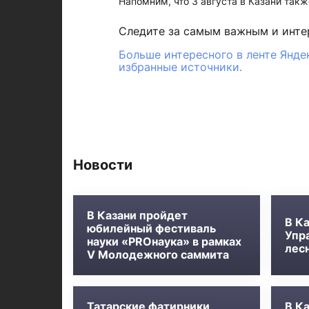
Напомним, что 3 августа в Казани так
Следите за самым важным и инт
Больше интересного в ленте Янде
избранные источники.
Новости
В Казани пройдет
В К
юбилейный фестиваль
Упр
науки «PROнаука» в рамках
лес
V Молодежного саммита
Татарские фатирники
В Ка