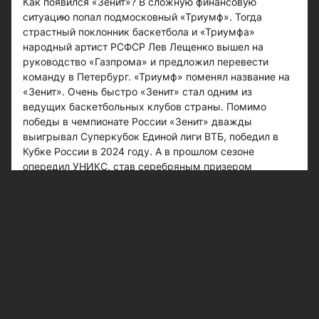
Как появился «Зенит»? В сложную финансовую
ситуацию попал подмосковный «Триумф». Тогда
страстный поклонник баскетбола и «Триумфа»
народный артист РСФСР Лев Лещенко вышел на
руководство «Газпрома» и предложил перевести
команду в Петербург. «Триумф» поменял название на
«Зенит». Очень быстро «Зенит» стал одним из
ведущих баскетбольных клубов страны. Помимо
победы в чемпионате России «Зенит» дважды
выигрывал Суперкубок Единой лиги ВТБ, победил в
Кубке России в 2024 году. А в прошлом сезоне
опередил УНИКС, став серебряным призером
чемпионатов России и Единой лиги ВТБ. Финансовый
спонсор «Зенита» - мощный «Газпром», клуб получил
карт-бланш на формирование состава. Поэтому
сегодня в команде лучшие российские игроки и
легионеры, игравшие в НБА и Евролиге.
По ходу нынешнего сезона у команды некоторое
время был спад, и кое-кто поспешил исключить
«Зенит» из числа претендентов на звание чемпиона
России и Единой лиги ВТБ. Весной своей игрой «Зенит»