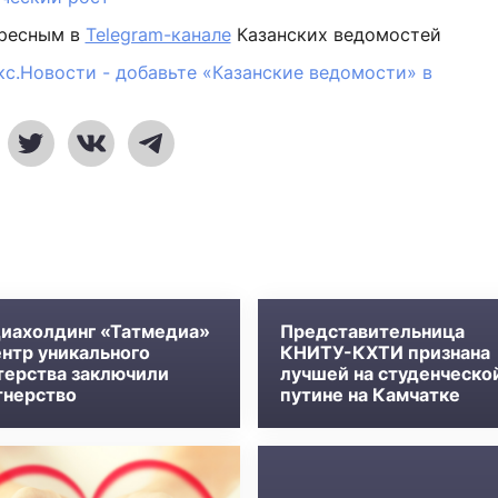
ересным в
Telegram-канале
Казанских ведомостей
кс.Новости - добавьте «Казанские ведомости» в
иахолдинг «Татмедиа»
Представительница
ентр уникального
КНИТУ-КХТИ признана
терства заключили
лучшей на студенческо
тнерство
путине на Камчатке