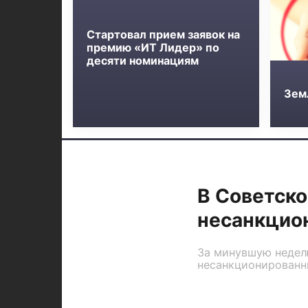
Стартовал прием заявок на
премию «ИТ Лидер» по
десяти номинациям
Зем
В Советск
несанкцио
За минувшую недел
несанкционированн