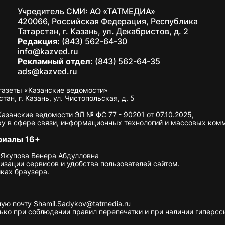
Учредитель СМИ: АО «ТАТМЕДИА»
420066, Российская Федерация, Республика
Татарстан, г. Казань, ул. Декабристов, д. 2
Редакция:
(843) 562-64-30
info@kazved.ru
Рекламный отдел
:
(843) 562-64-35
ads@kazved.ru
газеты «Казанские ведомости»
н, г. Казань, ул. Чистопольская, д. 5
занские ведомости ЭЛ № ФС 77 - 90201 от 07.10.2025,
у в сфере связи, информационных технологий и массовых ком
риалы 16+
 Якупова Венера Абдулловна
изации сервисов и удобства пользователей сайтом.
ках браузера.
ную почту
Shamil.Sadykov@tatmedia.ru
ко при соблюдении правил перепечатки и при наличии гиперссы