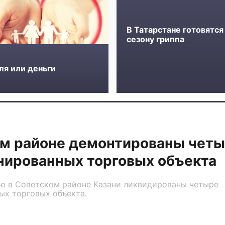
В Татарстане готовятся
сезону гриппа
ля или деньги
ом районе демонтированы чет
нированных торговых объекта
ю в Советском районе Казани ликвидированы четыре
ых торговых объекта.