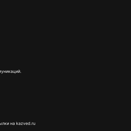
муникаций.
лки на kazved.ru