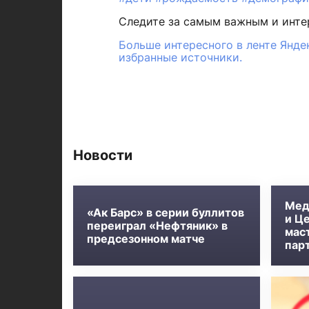
Следите за самым важным и инт
Больше интересного в ленте Янде
избранные источники.
Новости
Мед
«Ак Барс» в серии буллитов
и Ц
переиграл «Нефтяник» в
мас
предсезонном матче
пар