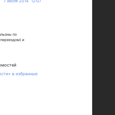
7 июля 2014 12:07
ильоны по
 переездом) и
омостей
ости» в избранные