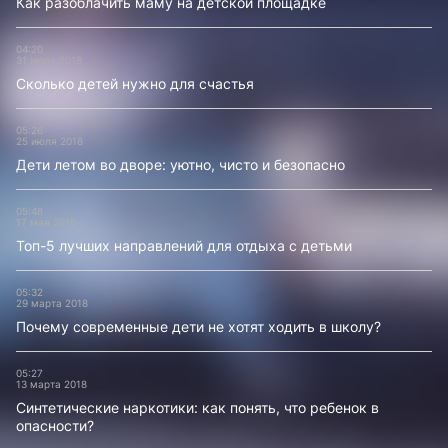
Как разоблачить маму на детской площадке
04:20
31 июля 2018
Сколько детей нужно для счастья
05:26
25 июля 2018
Дети летом во дворе: уютно, чисто и безопасно
05:48
17 мая 2018
Топ-5 лучших направлений для отдыха с детьми
05:32
29 марта 2018
Почему современные дети не хотят ходить в школу?
05:27
13 марта 2018
Синтетические наркотики: как понять, что ребенок в
опасности?