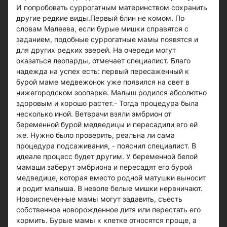
И попробовать суррогатным материнством сохранить
другие редкие виды.Первый блин не комом. По
словам Малеева, если бурые мишки справятся с
заданием, подобные суррогатные мамы появятся и
для других редких зверей. На очереди могут
оказаться леопарды, отмечает специалист. Благо
надежда на успех есть: первый пересаженный к
бурой маме медвежонок уже появился на свет в
нижегородском зоопарке. Малыш родился абсолютно
здоровым и хорошо растет.- Тогда процедура была
несколько иной. Ветврачи взяли эмбрион от
беременной бурой медведицы и пересадили его ей
же. Нужно было проверить, реальна ли сама
процедура подсаживания, - пояснил специалист. В
идеале процесс будет другим. У беременной белой
мамаши заберут эмбриона и пересадят его бурой
медведице, которая вместо родной матушки выносит
и родит малыша. В неволе белые мишки нервничают.
Новоиспеченные мамы могут задавить, съесть
собственное новорожденное дитя или перестать его
кормить. Бурые мамы к клетке относятся проще, а