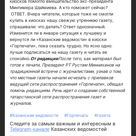
киосков помогло вмешательство экс-президента
Минтимера Шаймиева. А кто поможет сейчас?
ОТВЕТ. Вчера читатели, которые тоже не смогли
купить в киосках нашу свежую утреннюю газету,
спрашивали: что делать? Ответ однозначный.
Изменится ли в январе ситуация к лучшему и
вернутся ли «Казанские ведомости» в киоски
«Горпечати», пока сказать трудно. Но ясно одно:
лучше подписаться на нашу газету и читать ее
спокойно.
От редакции
После того, как материал был
готов к печати, Президент РТ Рустам Минниханов на
традиционной встрече с журналистами, узнав о том,
что местные газеты начали исчезать с прилавков
ведущей сети распространения «Горпечати», обещал
помочь редакциям. Речь идет о создании собственной
татарстанской сети распространения газет и
журналов.
#Казанские ведомости
#Горпечать
#газета
Следите за самым важным и интересным в
Telegram-канале
Казанских ведомостей