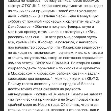
киоски не надеюсь, поэтому выписал свою любимую
газету».ОТКЛИК 2. «Казанские ведомости» не выходят
по техническим причинам» - такой ответ услышала
наша читательница Татьяна Чернышева в минувшую
субботу от пожилой киоскерши «Горпечати» на улице
Декабристов. «Обычно я покупаю федеральную и
местную прессу, в том числе и «толстушку» «КВ», -
рассказывает она. - На этот раз мне продали здесь
все, кроме «КВ». Киоскерша пояснила, с некоторых
пор начальство сообщило, что «Казанские ведомости»
не выходят по техническим причинам, и велело так же
отвечать покупателям, которые постоянно спрашивают
номера газеты. СВОИМИ ГЛАЗАМИ. Во вторник наши
корреспонденты проехались по киоскам «Горпечати»
в Московском и Кировском районах Казани и задали
киоскерам два вопроса: 1. Можно ли купить «КВ»? 2.
Почему газета исчезла у вас из продажи? Во всех
десяти точках ответ оказался на редкость
единодушным - купить «КВ» нельзя. Газеты не завозят
«по техническим причинам» и не будут привозить по
крайней мере до Нового года. Объяснить, что это за
«технические причины», киоскеры отказались, как и