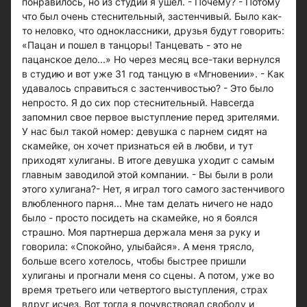
понравилось, но из студии я ушел. - Почему? - Потому
что был очень стеснительный, застенчивый. Было как-
то неловко, что одноклассники, друзья будут говорить:
«Пацан и пошел в танцоры! Танцевать - это не
пацанское дело...» Но через месяц все-таки вернулся
в студию и вот уже 31 год танцую в «Мгновении». - Как
удавалось справиться с застенчивостью? - Это было
непросто. Я до сих пор стеснительный. Навсегда
запомнил свое первое выступление перед зрителями.
У нас был такой номер: девушка с парнем сидят на
скамейке, он хочет признаться ей в любви, и тут
приходят хулиганы. В итоге девушка уходит с самым
главным заводилой этой компании. - Вы были в роли
этого хулигана?- Нет, я играл того самого застенчивого
влюбленного парня... Мне там делать ничего не надо
было - просто посидеть на скамейке, но я боялся
страшно. Моя партнерша держала меня за руку и
говорила: «Спокойно, улыбайся». А меня трясло,
больше всего хотелось, чтобы быстрее пришли
хулиганы и прогнали меня со сцены. А потом, уже во
время третьего или четвертого выступления, страх
вдруг исчез. Вот тогда я почувствовал свободу и