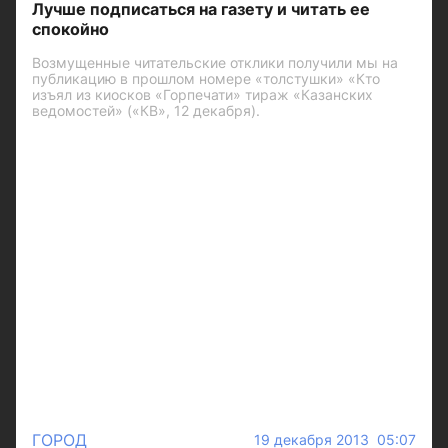
Лучше подписаться на газету и читать ее
спокойно
Возмущенные читательские отклики получили мы на
публикацию в прошлом номере «толстушки» «Кто
изъял из киосков «Горпечати» тираж «Казанских
ведомостей» («КВ», 12 декабря).
ГОРОД
19 декабря 2013 05:07