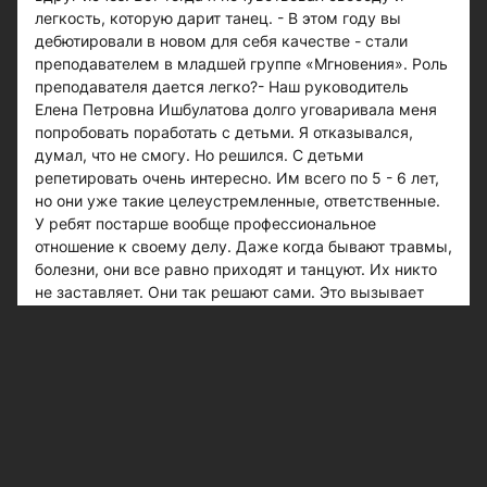
легкость, которую дарит танец. - В этом году вы
дебютировали в новом для себя качестве - стали
преподавателем в младшей группе «Мгновения». Роль
преподавателя дается легко?- Наш руководитель
Елена Петровна Ишбулатова долго уговаривала меня
попробовать поработать с детьми. Я отказывался,
думал, что не смогу. Но решился. С детьми
репетировать очень интересно. Им всего по 5 - 6 лет,
но они уже такие целеустремленные, ответственные.
У ребят постарше вообще профессиональное
отношение к своему делу. Даже когда бывают травмы,
болезни, они все равно приходят и танцуют. Их никто
не заставляет. Они так решают сами. Это вызывает
огромное уважение.Несколько лет назад один парень
попал в страшную аварию. Врачи говорили, что ему не
меньше года придется провести в больнице и
неизвестно, сможет ли он ходить. О танцах и речи не
шло. Авария случилась в июле. В сентябре он на
костылях выписался из больницы, а в декабре уже
пришел на репетицию. А еще через месяц танцевал на
сцене. Стремление танцевать буквально поставило