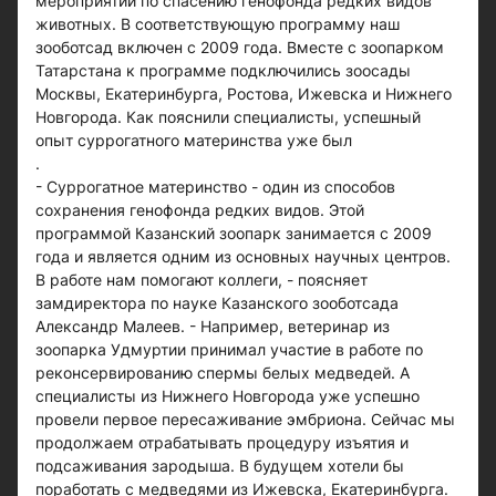
мероприятий по спасению генофонда редких видов
животных. В соответствующую программу наш
зооботсад включен с 2009 года. Вместе с зоопарком
Татарстана к программе подключились зоосады
Москвы, Екатеринбурга, Ростова, Ижевска и Нижнего
Новгорода. Как пояснили специалисты, успешный
опыт суррогатного материнства уже был
.
- Суррогатное материнство - один из способов
сохранения генофонда редких видов. Этой
программой Казанский зоопарк занимается с 2009
года и является одним из основных научных центров.
В работе нам помогают коллеги, - поясняет
замдиректора по науке Казанского зооботсада
Александр Малеев. - Например, ветеринар из
зоопарка Удмуртии принимал участие в работе по
реконсервированию спермы белых медведей. А
специалисты из Нижнего Новгорода уже успешно
провели первое пересаживание эмбриона. Сейчас мы
продолжаем отрабатывать процедуру изъятия и
подсаживания зародыша. В будущем хотели бы
поработать с медведями из Ижевска, Екатеринбурга.