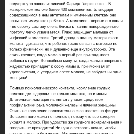
подчеркнула завполиклиникой Фарида Гаврюшенко. - В
материнском молоке более 400 компонентов. Благодаря
содержащимся в нем антителам и иммунным клеткам оно
повышает иммунитет ребенка. А молозиво - первые его капли
- по своему составу очень близко к тканям новорожденного,
поэтому легко усваивается. Плюс защищает малыша от
инфекций и аллергии. Третий довод в пользу материнского
молока - доказано, что ребенок тесно связан с матерью не
только физически, но и душевно еще внутриутробно. Эта
связь крепнет, когда мама в первый раз прикладывает
ребенка к груди. Волшебные минуты, когда малыш впервые с
жадностью припадает к соску мамы и, причмокивая от
удовольствия, с усердием сосет молоко, не забудет ни одна
женщина!
Помимо психологического контакта, кормление грудью
полезно для здоровья не только малыша, но и мамы.
Длительная лактация является лучшим средством
профилактики рака молочной железы и яичника женщины.
Опять же кормление положительно сказывается на фигуре.
Во время него мамы не полнеют, потому что все калории
уходят в молоко. Про удобство же грудного вскармливания и
говорить не приходится! Не нужно вставать ночью, чтобы
согреть смесь в бутылочке. Материнское молоко всегда