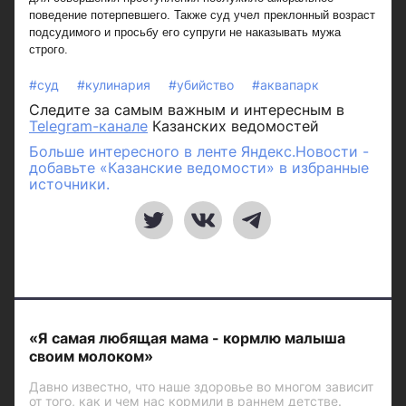
поведение потерпевшего. Также суд учел преклонный возраст
подсудимого и просьбу его супруги не наказывать мужа
строго.
#суд
#кулинария
#убийство
#аквапарк
Следите за самым важным и интересным в
Telegram-канале
Казанских ведомостей
Больше интересного в ленте Яндекс.Новости -
добавьте «Казанские ведомости» в избранные
источники.
«Я самая любящая мама - кормлю малыша
своим молоком»
Давно известно, что наше здоровье во многом зависит
от того, как и чем нас кормили в раннем детстве.