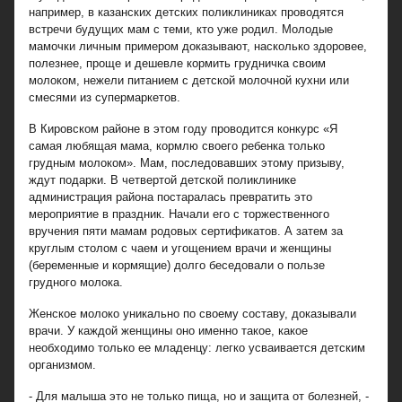
например, в казанских детских поликлиниках проводятся
встречи будущих мам с теми, кто уже родил. Молодые
мамочки личным примером доказывают, насколько здоровее,
полезнее, проще и дешевле кормить грудничка своим
молоком, нежели питанием с детской молочной кухни или
смесями из супермаркетов.
В Кировском районе в этом году проводится конкурс «Я
самая любящая мама, кормлю своего ребенка только
грудным молоком». Мам, последовавших этому призыву,
ждут подарки. В четвертой детской поликлинике
администрация района постаралась превратить это
мероприятие в праздник. Начали его с торжественного
вручения пяти мамам родовых сертификатов. А затем за
круглым столом с чаем и угощением врачи и женщины
(беременные и кормящие) долго беседовали о пользе
грудного молока.
Женское молоко уникально по своему составу, доказывали
врачи. У каждой женщины оно именно такое, какое
необходимо только ее младенцу: легко усваивается детским
организмом.
- Для малыша это не только пища, но и защита от болезней, -