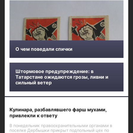
О чем поведали спички
Штормовое предупреждение: в
Татарстане ожидаются грозы, ливни и
сильный ветер
Кулинара, разбавлявшего фарш мухами,
привлекли к ответу
В понедельник правоохранительными органами в
поселке Дербышки прикрыт подпольный цех по