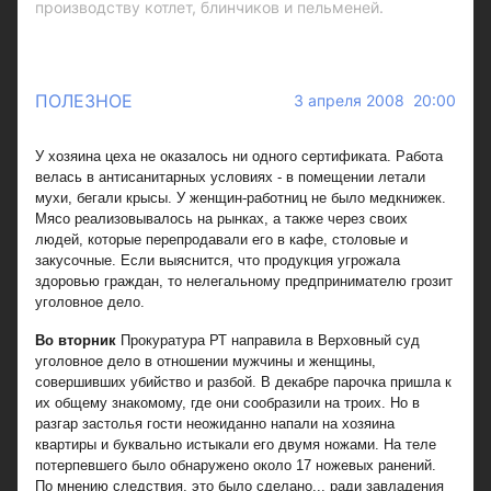
производству котлет, блинчиков и пельменей.
ПОЛЕЗНОЕ
3 апреля 2008 20:00
У хозяина цеха не оказалось ни одного сертификата. Работа
велась в антисанитарных условиях - в помещении летали
мухи, бегали крысы. У женщин-работниц не было медкнижек.
Мясо реализовывалось на рынках, а также через своих
людей, которые перепродавали его в кафе, столовые и
закусочные. Если выяснится, что продукция угрожала
здоровью граждан, то нелегальному предпринимателю грозит
уголовное дело.
Во вторник
Прокуратура РТ направила в Верховный суд
уголовное дело в отношении мужчины и женщины,
совершивших убийство и разбой. В декабре парочка пришла к
их общему знакомому, где они сообразили на троих. Но в
разгар застолья гости неожиданно напали на хозяина
квартиры и буквально истыкали его двумя ножами. На теле
потерпевшего было обнаружено около 17 ножевых ранений.
По мнению следствия, это было сделано... ради завладения