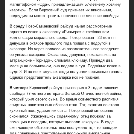
магнитофоном «Ода», принадлежавшим 57-летнему хозяину
квартиры. Если Верховный суд признает их виновными,
подсудимым может грозить пожизненное лишение свободы.
В среду
Ново-Савиновский райсуд начал рассмотрение
одного из исков к аквапарку «Ривьера» с требованием
компенсации морального вреда. Потерпевшая - 23-летняя
девушка в октябре прошлого года пришла с подругой в
аквапарк. Но через полчаса из развлекательного заведения
ее увезла «скорая». Оказалось, девушка, покатавшись на
аттракционе «Торнадо», сломала ключицу. Проведя два
месяца на больничном, она подала в суд. Подобных исков в
суде 3. И во всех случаях люди получали серьезные травмы.
Однако представитель аквапарка иск не признал.
В четверг
Кировский райсуд приговорил к 3 годам лишения
свободы 77-летнего ветерана Великой Отечественной войны,
который убил своего сына. Во время совместного распития
спиртных напитков сын обозвал отца. Тот, схватив со стола
кухонный нож, ударил им сына. Потерпевший мгновенно
скончался. Ужаснувшись содеянному, отец побежал за
помощью к соседям, которые вызвали «скорую». В суде
смягчающим обстоятельством послужило то, что поводом
для совершения преступления послужило аморальное