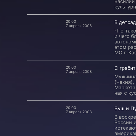
Василий 
культурн
20:00
В детсад
7 апреля 2008
Что так
и чего б
автономн
этом ра
МО г. Ка
20:00
С граби
7 апреля 2008
Мужчина
(Чехия),
Маркета 
чая с ку
20:00
Буш и Пу
7 апреля 2008
В воскре
России и
истекают
американ