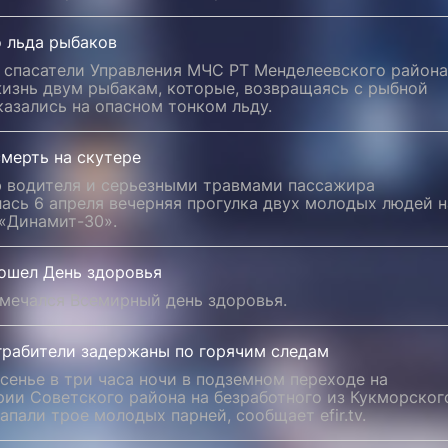
о льда рыбаков
я спасатели Управления МЧС РТ Менделеевского района
жизнь двум рыбакам, которые, возвращаясь с рыбной
казались на опасном тонком льду.
мерть на скутере
 водителя и серьезными травмами пассажира
ась 6 апреля вечерняя прогулка двух молодых людей н
 «Динамит-30».
рошел День здоровья
тмечался Всемирный день здоровья.
грабители задержаны по горячим следам
сенье в три часа ночи в подземном переходе на
рии Советского района на безработного из Кукморског
апали трое молодых парней, сообщает efir.tv.