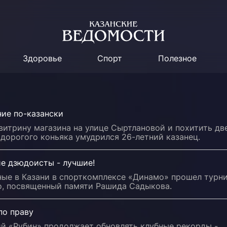
Здоровье
Спорт
Полезное
ние по-казански
витрину магазина на улице Сыртлановой и похитить дв
дорогого коньяка умудрился 26-летний казанец.
ие дзюдоисты - лучшие!
ные в Казани в спорткомплексе «Динамо» прошел турн
о, посвященный памяти Рашида Садыкова.
по праву
ий «Рубин» продолжает обновлять клубные рекорды -