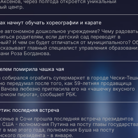
Аксенов, через полгода откроется уникальный
ый центр.
ах начнут обучать хореографии и карате
ое автономное дошкольное учреждение? Чему радоват
ояться родителям, если детский сад переводят в
ый? И чем он будет отличаться от муниципального? О
ссказывает главный специалист управления образовани
зани Роза Богданова.
телем помирила чашка чая
 собирался ограбить супермаркет в городе Чески-Теш
 но передумал после того, как 59-летняя продавщица
Вачова любезно пригласила его на «чашечку вкусного
сочком пирога», сообщает РБК.
тин: последняя встреча
сенье в Сочи прошла последняя встреча президентов
 США - полномочия Путина на посту главы государств
 в мае этого года, полномочия Буша на посту
ского президента - в январе.