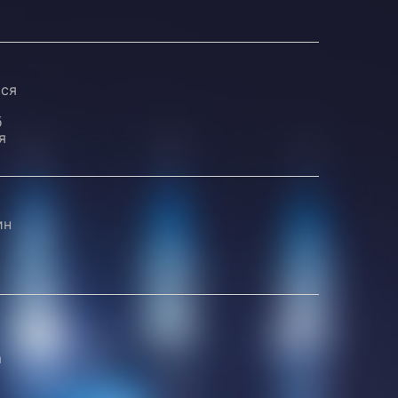
ься
б
я
ин
а