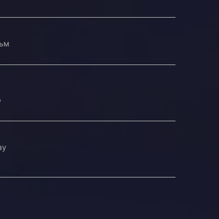
льм
о
ю
ay