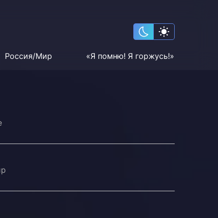
Россия/Мир
«Я помню! Я горжусь!»
е
ир