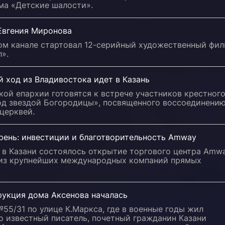
ма «Детские шалости».
Евгения Миронова
ом канале стартовал 12-серийный художественный фи
».
 ход из Владивостока идет в Казань
кой епархии готовятся к встрече участников крестног
од звездой Богородицы», посвященного воссоединени
церквей.
орень: инвестиции и благотворительность Amway
 в Казани состоялось открытие торгового центра Amw
 из крупнейших международных компаний прямых
рукция дома Аксенова началась
55/31 по улице К.Маркса, где в военные годы жил
о известный писатель, почетный гражданин Казани