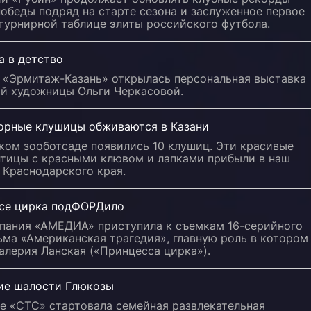
обеды подряд на старте сезона и заслуженное первое
турнирной таблице элиты российского футбола.
а в детство
е «Эрмитаж-Казань» открылась персональная выставка
ой художницы Ольги Черкасовой.
орные клушицы обживаются в Казани
ком зооботсаде появились 10 клушиц. Эти красивые
птицы с красными клювом и лапками прибыли в наш
 Краснодарского края.
се цирка подФОРДило
пания «АМЕДИА» приступила к съемкам 16-серийного
ьма «Американская трагедия», главную роль в котором
алерия Ланская («Принцесса цирка»).
ие шалости Глюкозы
ле «СТС» стартовала семейная развлекательная