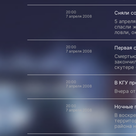
20:00
Сняли с
7 апреля 2008
5 апрел
спасли 
ловли, о
20:00
Первая с
7 апреля 2008
Смертью
закончил
скутере
20:00
В КГУ п
7 апреля 2008
Вчера о
20:00
Ночные 
7 апреля 2008
В воскре
террито
района н