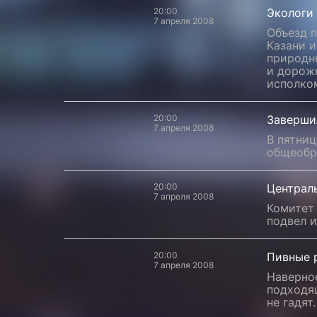
20:00
Экологи
7 апреля 2008
Объезд 
Казани 
природн
и дорож
исполко
20:00
Заверши
7 апреля 2008
В пятни
общеобр
20:00
Централ
7 апреля 2008
Комитет 
подвел 
20:00
Пивные р
7 апреля 2008
Наверно
подходящ
не гадят.