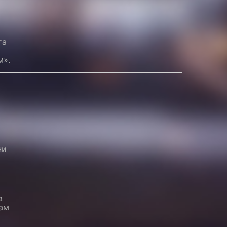
та
м».
ни
в
там