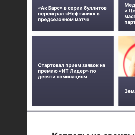
Мед
«Ак Барс» в серии буллитов
и Ц
переиграл «Нефтяник» в
мас
предсезонном матче
пар
Стартовал прием заявок на
премию «ИТ Лидер» по
десяти номинациям
Зем