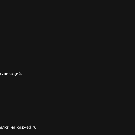
муникаций.
лки на kazved.ru