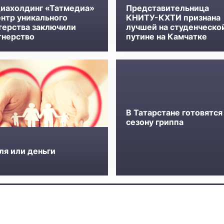
иахолдинг «Татмедиа»
Представительница
ентр уникального
КНИТУ-КХТИ признана
терства заключили
лучшей на студенческо
тнерство
путине на Камчатке
В Татарстане готовятся
сезону гриппа
ля или деньги