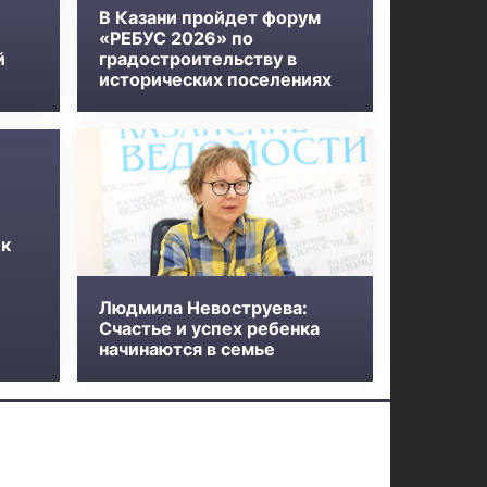
В Казани пройдет форум
«РЕБУС 2026» по
й
градостроительству в
исторических поселениях
 к
Людмила Невоструева:
Счастье и успех ребенка
начинаются в семье