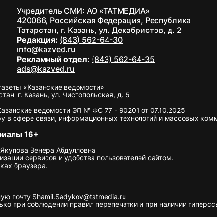
Учредитель СМИ: АО «ТАТМЕДИА»
420066, Российская Федерация, Республика
Татарстан, г. Казань, ул. Декабристов, д. 2
Редакция:
(843) 562-64-30
info@kazved.ru
Рекламный отдел
:
(843) 562-64-35
ads@kazved.ru
газеты «Казанские ведомости»
н, г. Казань, ул. Чистопольская, д. 5
занские ведомости ЭЛ № ФС 77 - 90201 от 07.10.2025,
у в сфере связи, информационных технологий и массовых ком
риалы 16+
 Якупова Венера Абдулловна
изации сервисов и удобства пользователей сайтом.
ках браузера.
ную почту
Shamil.Sadykov@tatmedia.ru
ко при соблюдении правил перепечатки и при наличии гиперссы