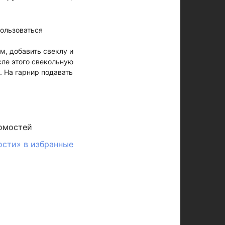
пользоваться
м, добавить свеклу и
сле этого свекольную
. На гарнир подавать
омостей
ости» в избранные