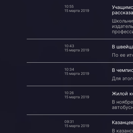
10:55
Учащимс
15 марта 2019
рассказа
Школьни
издатель
професси
10:43
В швейц
15 марта 2019
По ее ит
10:34
В чемпио
15 марта 2019
Для этог
10:26
Жилой к
15 марта 2019
В ноябре
автобус
09:31
Казанцев
15 марта 2019
В казан