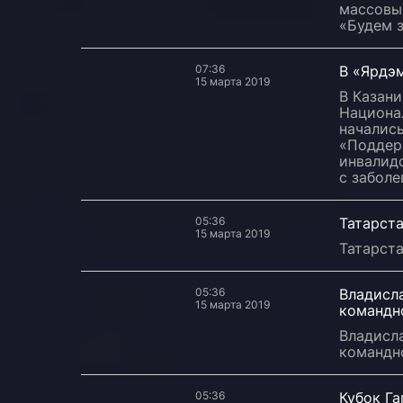
массовый
«Будем з
07:36
В «Ярдэ
15 марта 2019
В Казани
Национа
началис
«Поддер
инвалид
с заболе
05:36
Татарст
15 марта 2019
Татарст
05:36
Владисл
15 марта 2019
командн
Владисл
командн
05:36
Кубок Г