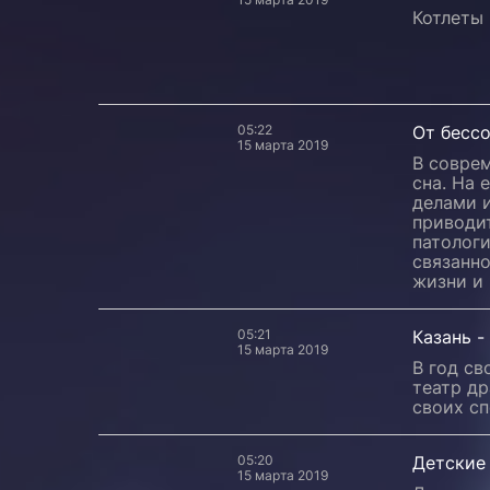
Котлеты 
05:22
От бесс
15 марта 2019
В совре
сна. На 
делами и
приводи
патологи
связанно
жизни и 
05:21
Казань -
15 марта 2019
В год с
театр д
своих сп
05:20
Детские
15 марта 2019