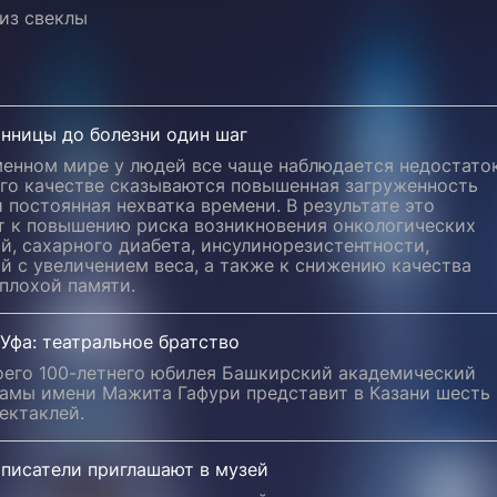
из свеклы
онницы до болезни один шаг
менном мире у людей все чаще наблюдается недостато
его качестве сказываются повышенная загруженность
 постоянная нехватка времени. В результате это
т к повышению риска возникновения онкологических
й, сахарного диабета, инсулинорезистентности,
й с увеличением веса, а также к снижению качества
плохой памяти.
 Уфа: театральное братство
воего 100-летнего юбилея Башкирский академический
рамы имени Мажита Гафури представит в Казани шесть
ектаклей.
 писатели приглашают в музей