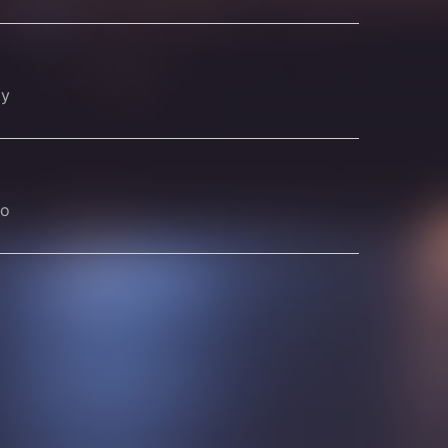
чу
го