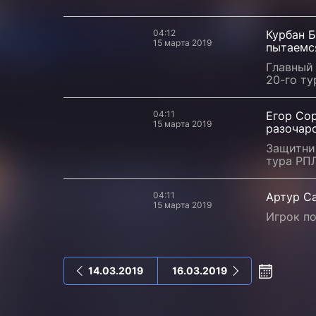
04:12
Курбан 
15 марта 2019
пытаемс
Главный
20-го ту
04:11
Егор Сор
15 марта 2019
разочар
Защитни
тура РПЛ
04:11
Артур Са
15 марта 2019
Игрок по
14.03.2019
16.03.2019