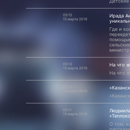
Детские
05:15
Ирада Аю
15 марта 2019
уникаль
Где и ко
переедет
помощью
сельские
министр
05:13
На что 
15 марта 2019
На что 
05:12
«Казанс
15 марта 2019
«Казанс
05:11
Людмила
15 марта 2019
«Теплок
О том, 
рассказа