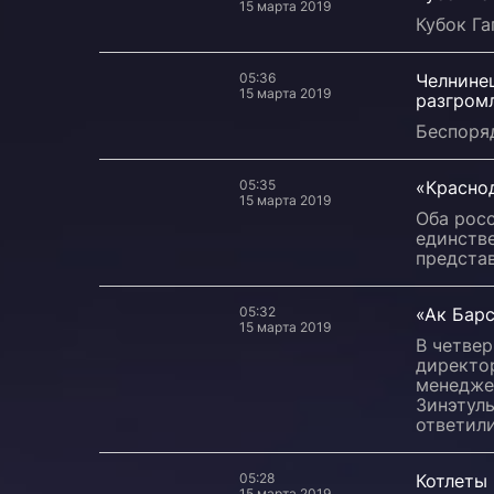
15 марта 2019
Кубок Г
05:36
Челнинец
15 марта 2019
разгром
Беспоряд
05:35
«Красно
15 марта 2019
Оба росс
единстве
представ
05:32
«Ак Барс
15 марта 2019
В четвер
директо
менедже
Зинэтулы
ответили
05:28
Котлеты 
15 марта 2019