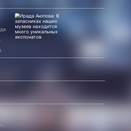
уда
с
в
.
»,