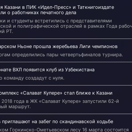
я Казани в ПИК «Идел-Пресс» и Таткнигоиздате
ли о работниках печатного дела
ки и студенты встретились с представителями
ской и полиграфической отраслей в рамках Года рабо
й РТ.
арском Ньоне прошла жеребьева Лиги чемпионов
огам определились пары четвертьфиналов турнира.
нате ВХЛ появится клуб из Узбекистана
о команду создадут с нуля.
омплекс «Салават Купере» стал ближе к Казани
 2018 года в ЖК «Салават Купере» запустили 62-й
ный маршрут.
 приглашают на забег по скандинавской ходьбе
ском Горкинско-Ометьевском лесу 16 марта состоится