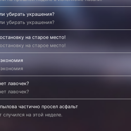
ли убирать украшения?
ли убирать украшения?
остановку на старое место!
остановку на старое место!
 экономия
 экономия
нет лавочек?
нет лавочек?
опылова частично просел асфальт
 случился на этой неделе.