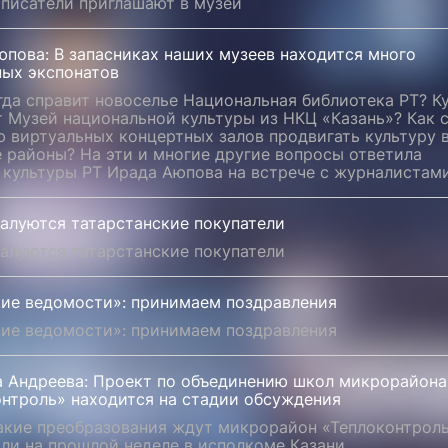
 писатели приглашают в музей
пова: В запасниках наших музеев находится много
ных экспонатов
гда справит новоселье Национальная библиотека РТ? К
 Музей национальной культуры из НКЦ «Казань»? Как 
 виртуальных концертных залов продвигать культуру 
 районы? На эти и многие другие вопросы ответила
 культуры РТ Ирада Аюпова на встрече с журналистами
жалуются татарстанские покупатели
жалуются татарстанские покупатели
кие ведомости»: принимаем поздравления
кие ведомости»: принимаем поздравления
 Андреева: Проект по объединению школ микрорайона
онтроль» находится на стадии обсуждения
какие преобразования ждут микрорайон «Теплоконтроль
ли на прошлой неделе в исполкоме Казани.