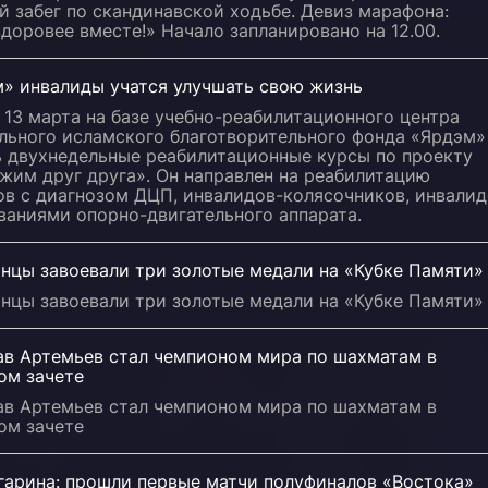
 забег по скандинавской ходьбе. Девиз марафона:
доровее вместе!» Начало запланировано на 12.00.
м» инвалиды учатся улучшать свою жизнь
 13 марта на базе учебно-реабилитационного центра
льного исламского благотворительного фонда «Ярдэм»
ь двухнедельные реабилитационные курсы по проекту
жим друг друга». Он направлен на реабилитацию
ов с диагнозом ДЦП, инвалидов-колясочников, инвали
ваниями опорно-двигательного аппарата.
анцы завоевали три золотые медали на «Кубке Памяти»
анцы завоевали три золотые медали на «Кубке Памяти»
ав Артемьев стал чемпионом мира по шахматам в
ом зачете
ав Артемьев стал чемпионом мира по шахматам в
ом зачете
агарина: прошли первые матчи полуфиналов «Востока»