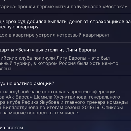
агарина: прошли первые матчи полуфиналов «Востока»
 через суд добился выплаты денег от страховщиков за
ленную квартиру
ок в квартире устроил нетрезвый квартирант.
дар» и «Зенит» вылетели из Лиги Европы
ийских клуба покинули Лигу Европы – это был
нный турнир, в котором Россия была хоть кем-то
лена.
у» не хватило эмоций?
г на клубной базе состоялась пресс-конференция
ра «Ак Барса» Шамила Хуснутдинова, генерального
ра клуба Рафика Якубова и главного тренера команды
 Билялетдинова по итогам сезона 2018/19. Спикеры
 на многие вопросы, в том числе...
из свеклы