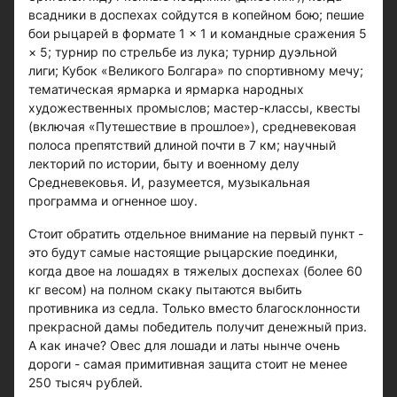
всадники в доспехах сойдутся в копейном бою; пешие
бои рыцарей в формате 1 × 1 и командные сражения 5
× 5; турнир по стрельбе из лука; турнир дуэльной
лиги; Кубок «Великого Болгара» по спортивному мечу;
тематическая ярмарка и ярмарка народных
художественных промыслов; мастер-классы, квесты
(включая «Путешествие в прошлое»), средневековая
полоса препятствий длиной почти в 7 км; научный
лекторий по истории, быту и военному делу
Средневековья. И, разумеется, музыкальная
программа и огненное шоу.
Стоит обратить отдельное внимание на первый пункт -
это будут самые настоящие рыцарские поединки,
когда двое на лошадях в тяжелых доспехах (более 60
кг весом) на полном скаку пытаются выбить
противника из седла. Только вместо благосклонности
прекрасной дамы победитель получит денежный приз.
А как иначе? Овес для лошади и латы нынче очень
дороги - самая примитивная защита стоит не менее
250 тысяч рублей.