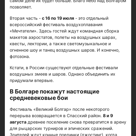
самом деле их будет больше. Благо небо над Болгаром
позволяет.
Вторая часть -
с 16 по 19 июля
- это отдельный
всероссийский фестиваль воздухоплавания
«Мечтатели». Здесь гостей ждут командная сборка
макетов аэростатов, полеты на воздушных шарах,
квесты, лектории, а также светомузыкальное и
огненное шоу и танец воздушных шаров. И конечно,
фотозона.
Кстати, в России существуют отдельные фестивали
воздушных змеев и шаров. Однако объединить их
придумали впервые.
В Болгаре покажут настоящие
средневековые бои
Фестиваль «Великий Болгар» после некоторого
перерыва возвращается в Спасский район.
8 и 9
августа
древнее поселение снова превратится в арену
для рыцарских турниров и эпических сражений.
Зрителей ждут конные поединки (джостинг), когда