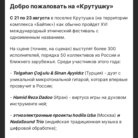
Добро пожаловать на «Крутушку»
С 21 по 23 августа
в поселке Крутушка (на территории
комплекса «Байтик») как обычно пройдет XVI
международный этнический фестиваль с
одноименным названием.
На сцене (точнее, на сценах) выступят более 300
исполнителей, порядка 50 коллективов из России и
ближнего зарубежья. Среди участников этого года:
-
Tolgahan Çoğulu & Sinan Ayyıldız
(Турция) - дуэт с
уникальной микротональной гитарой, которая впервые
прозвучит в России;
-
Hamid Reza Dadoo
(Иран) - виртуоз игры на духовом
инструменте ней;
-
этноэлектронные проекты hodíla ízba
(Москва)
и
NadaSound Trio
(индийская традиционная музыка в
цифровой обработке);