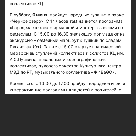
коллективов КЦ.
В субботу,
6 июня,
пройдут народные гулянья в парке
«Черное озеро». С 14 часов там начнется программа
«Город мастеров» с ярмаркой и мастер-классами по
ремеслам. С 15.00 до 16.30 желающих приглашают на
экскурсию - семейный маршрут «Пушкин по следам
Пугачева» (0+). Также с 15.00 стартует пятичасовой
марафон выступлений коллективов и солистов КЦ им.
А.С.Пушкина, вокальных и хореографических
коллективов, духового оркестра Культурного центра
МВД по РТ, музыкального коллектива «ЖИВаGO».
Кроме того, с 16.00 до 17.00 пройдут народные игры и
интерактивные программы для детей и родителей, с
17.00 до 19.00 - молодежные игры и забавы: «Лапта»,
«Чиж», «Клек». С 20.00 до 21.00 состоится большая
молодежная танцевальная вечерка.
Следите за самым важным и интересным в
Telegram-канале
Казанских ведомостей