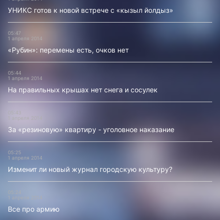
УНИКС готов к новой встрече с «кызыл йолдыз»
05:47
1 апреля 2014
«Рубин»: перемены есть, очков нет
05:44
1 апреля 2014
На правильных крышах нет снега и сосулек
05:43
1 апреля 2014
За «резиновую» квартиру - уголовное наказание
05:25
1 апреля 2014
Изменит ли новый журнал городскую культуру?
05:24
1 апреля 2014
Все про армию