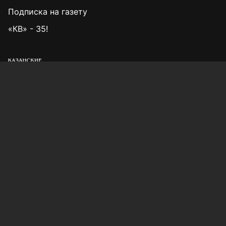
Подписка на газету
«КВ» - 35!
Для сообщений о фактах коррупции:
Shamil.Sadykov@tatmedia.ru
Учредитель СМИ: АО «ТАТМЕДИА»
420066, Российская Федерация, Республика
Татарстан, г. Казань, ул. Декабристов, д. 2
Редакция:
(843) 562-64-30
info@kazved.ru
Рекламный отдел
:
(843) 562-64-35
ads@kazved.ru
© 1991 – 2026 Филиал АО «ТАТМЕДИА» «Редакция газеты