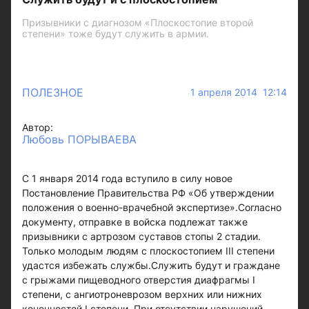
Призывники с диагнозом «Плоскостопие второй
степени» тоже будут служить в армии.
ПОЛЕЗНОЕ
1 апреля 2014 12:14
Автор:
Любовь ПОРЫВАЕВА
С 1 января 2014 года вступило в силу новое
Постановление Правительства РФ «Об утверждении
положения о военно-врачебной экспертизе».Согласно
документу, отправке в войска подлежат также
призывники с артрозом суставов стопы 2 стадии.
Только молодым людям с плоскостопием III степени
удастся избежать службы.Служить будут и граждане
с грыжами пищеводного отверстия диафрагмы I
степени, с ангиотроневрозом верхних или нижних
конечностей I степени. При отсутствии нарушений