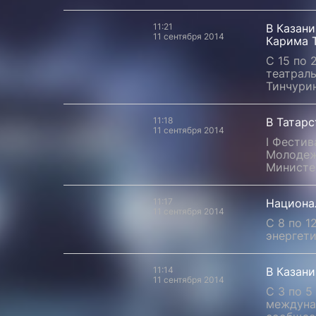
11:21
В Казан
11 сентября 2014
Карима 
С 15 по 
театрал
Тинчурин
11:18
В Татар
11 сентября 2014
I Фестив
Молодеж
Министе
11:17
Национал
11 сентября 2014
С 8 по 1
энергети
11:14
В Казан
11 сентября 2014
С 3 по 5
междуна