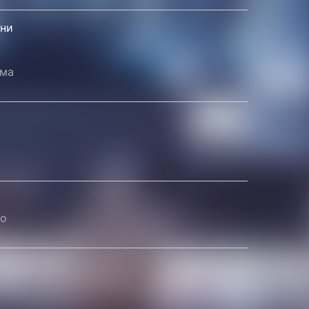
ени
има
по