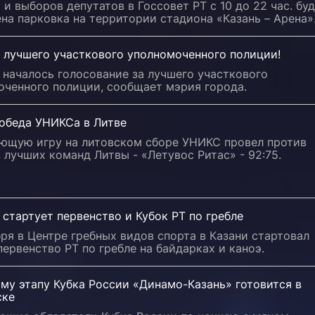
 и выборов депутатов в Госсовет РТ с 10 до 22 час. бу
на парковка на территории стадиона «Казань – Арена»
 лучшего участкового уполномоченного полиции!
 началось голосование за лучшего участкового
оченного полиции, сообщает мэрия города.
победа УНИКСа в Литве
ющую игру на литовском сборе УНИКС провел против
 лучших команд Литвы - «Летувос Ритас» - 92:75.
 стартует первенство и Кубок РТ по гребле
бря в Центре гребных видов спорта в Казани стартовал
первенство РТ по гребле на байдарках и каноэ.
му этапу Кубка России «Динамо-Казань» готовится в
ске