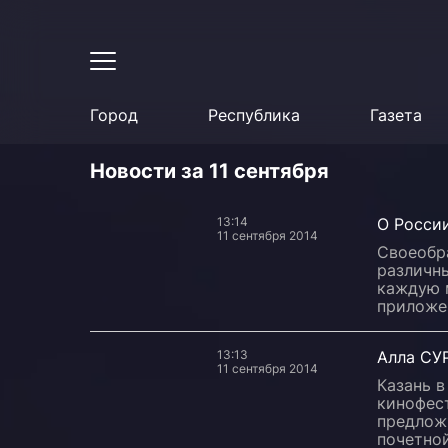
Город
Республика
Газета
Новости за 11 сентября
13:14
О России
11 сентября 2014
Своеобр
различны
каждую 
приложе
13:13
Алла СУР
11 сентября 2014
Казань 
кинофес
предлож
почетно