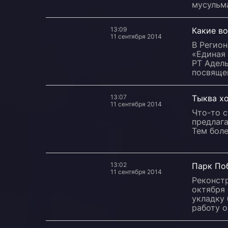
мусульм
13:09
Какие в
11 сентября 2014
В Регио
«Единая
РТ Адел
посвяще
13:07
Тыква хо
11 сентября 2014
Что-то с
предлага
Тем боле
13:02
Парк По
11 сентября 2014
Реконст
октября
укладку 
работу 