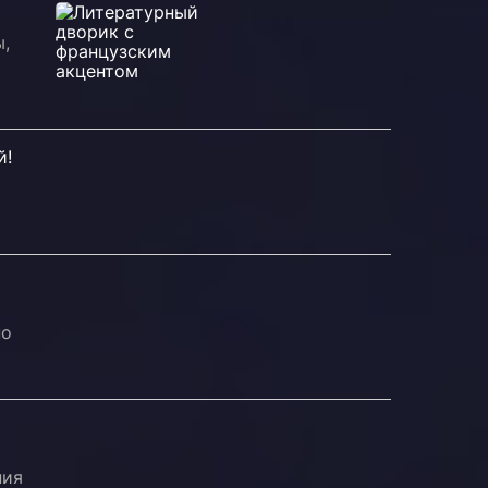
ы,
й!
по
ния