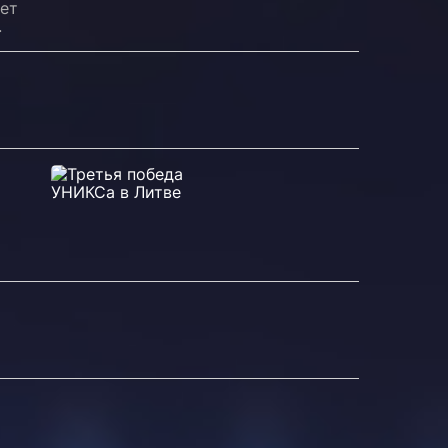
дет
.