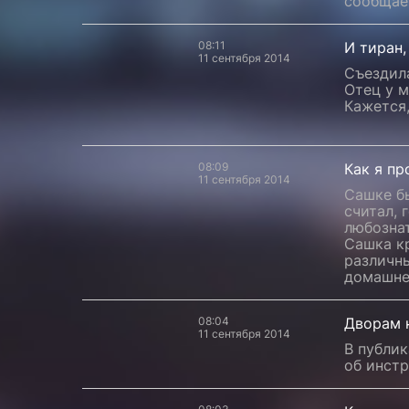
сообщае
08:11
И тиран,
11 сентября 2014
Съездила
Отец у м
Кажется,
08:09
Как я п
11 сентября 2014
Сашке бы
считал, 
любознат
Сашка к
различны
домашне
08:04
Дворам 
11 сентября 2014
В публи
об инстр