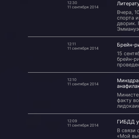
12:30
Литерат
11 сентября 2014
Вчера, 1
спорта и
дворик. 
Эммануэ
12:11
Брейн-р
11 сентября 2014
15 сентя
брейн-ри
проведе
12:10
Минздра
11 сентября 2014
анафила
Министе
факту в
лидокаин
12:09
ГИБДД у
11 сентября 2014
В связи 
«Мой выб