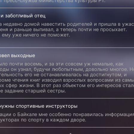
т пресс-служба Министерства культуры РТ.
 и заботливый отец
 недавно домой навестить родителей и пришла в ужас
еня и раньше выпивал, а теперь почти не просыхает.
 ему уже ничего не поможет.
ровел выходные
ло почти восемь, и за эти совсем уж немалые, как
годы он узнал, будучи любопытным, довольно многое. Н
ельность его не останавливалась на достигнутом, и
роме чтения книг изводил взрослых вопросами из сам
х сфер жизни. В этот раз объектом его интересов стал
е задание старшей сестры.
нужны спортивные инструкторы
кации о Байкале мне особенно понравилась информаци
укторах по спорту в каждом дворе.