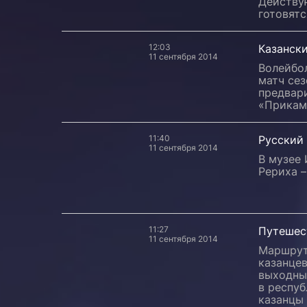
Действу
готовятс
12:03
Казански
11 сентября 2014
Волейбо
матч сез
предвар
«Прикам
11:40
Русский 
11 сентября 2014
В музее
Рериха –
11:27
Путешест
11 сентября 2014
Маршрут
казанцев
выходные
в респуб
казанцы