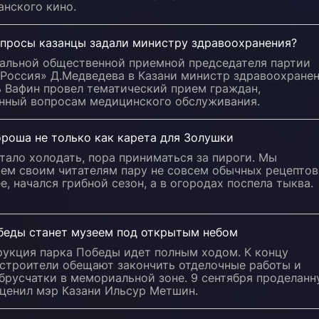
анского кино.
опросы казанцы задали министру здравоохранения?
нальной общественной приемной председателя партии
 Россия» Д.Медведева в Казани министр здравоохране
ь Вафин провел тематический прием граждан,
нный вопросам медицинского обслуживания.
роша не только как карета для Золушки
тало холодать, пора приниматься за пироги. Мы
ем своим читателям пару не совсем обычных рецептов
е, начался грибной сезон, а в огородах поспела тыква.
беды станет музеем под открытым небом
рукция парка Победы идет полным ходом. К концу
 строители обещают закончить отделочные работы и
брусчатки в мемориальной зоне. 9 сентября проделан
оценил мэр Казани Ильсур Метшин.