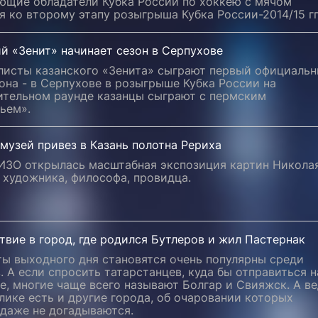
ющие обладатели Кубка России по хоккею с мячом
я ко второму этапу розыгрыша Кубка России-2014/15 гг
й «Зенит» начинает сезон в Серпухове
листы казанского «Зенита» сыграют первый официаль
она - в Серпухове в розыгрыше Кубка России на
ительном раунде казанцы сыграют с пермским
ьем».
музей привез в Казань полотна Рериха
 ИЗО открылась масштабная экспозиция картин Никола
 художника, философа, провидца.
вие в город, где родился Бутлеров и жил Пастернак
ы выходного дня становятся очень популярны среди
. А если спросить татарстанцев, куда бы отправиться н
, многие чаще всего называют Болгар и Свияжск. А в
лике есть и другие города, об очаровании которых
 даже не догадываются.