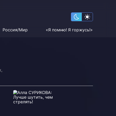
Россия/Мир
«Я помню! Я горжусь!»
к,