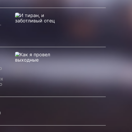
.
о
ых
о
я