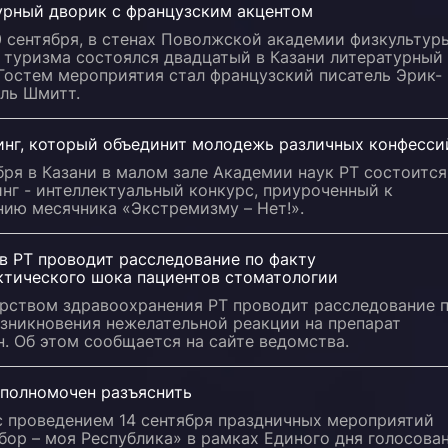
урный дворик с французским акцентом
0 сентября, в стенах Поволжской академии физкультур
 туризма состоялся двадцатый в Казани литературный
Гостем мероприятия стал французский писатель Эрик-
ль Шмитт.
инг, который объединит молодежь различных конфесси
бря в Казани в малом зале Академии наук РТ состоится
нг - интеллектуальный конкурс, приуроченный к
нию месячника «Экстремизму – Нет!».
в РТ проводит расследование по факту
ктического шока пациентов стоматологии
рством здравоохранения РТ проводит расследование 
озникновения нежелательной реакции на препарат
. Об этом сообщается на сайте ведомства.
полномочен разъяснить
с проведением 14 сентября праздничных мероприятий
ор – моя Республика» в рамках Единого дня голосова