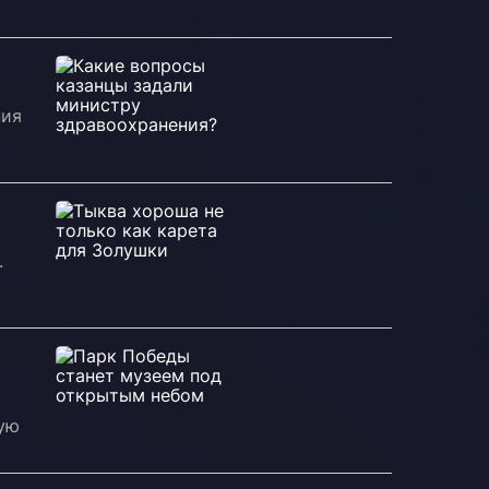
ния
.
ную