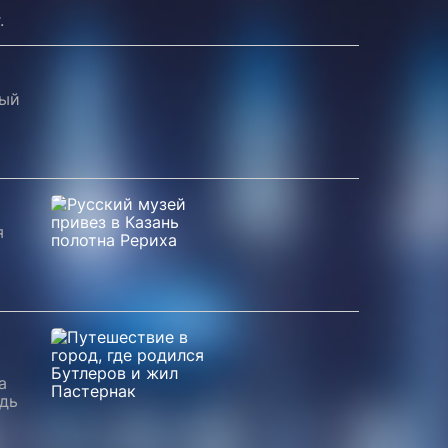
.
ный
я
а
едь