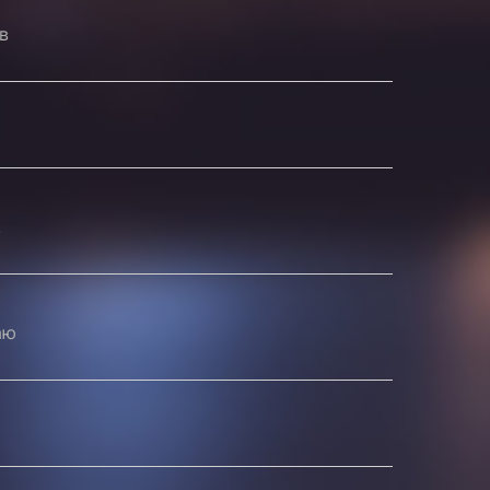
в
,
аю