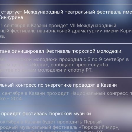
и стартует Международный театральный фестиваль им
Тинчурина
21 сентября в Казани пройдет VII Международный
ьный фестиваль национальной драматургии имени Кар
а.
стане финишировал Фестиваль тюркской молодежи
аль тюркской молодежи проходил с 5 по 9 сентября в
ном центре «Волга», сообщает пресс-служба
рства по делам молодежи и спорту РТ.
ьный конгресс по энергетике проводят в Казани
2 сентября в Казани проходит Национальный конгресс 
ке – 2014.
и пройдет фестиваль тюркской музыки
 октября в Казани будет проходить Первый
родный музыкальный фестиваль «Тюркский мир»,