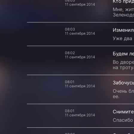
08:03
Кто прид
11 сентября 2014
Мне, жит
Зеленод
08:03
Изменил
11 сентября 2014
Уже два 
08:02
Будем ле
11 сентября 2014
Во дворе
на троту
08:01
Забочус
11 сентября 2014
Очень бл
ее.
08:01
Снимите
11 сентября 2014
Спасибо