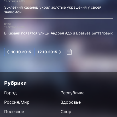
11 октября 2015
35-летний казанец украл золотые украшения у своей
знакомой
05:37
11 октября 2015
В Казани появятся улицы Андрея Адо и Братьев Батталовых
10.10.2015
12.10.2015
Рубрики
Город
Республика
Россия/Мир
Здоровье
Полезное
Спорт