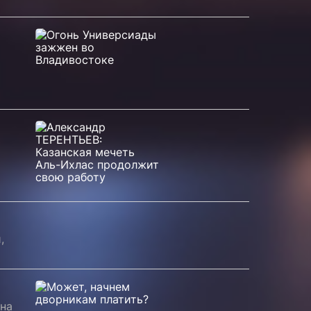
,
 на