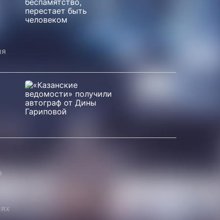
ия
я
в
иях