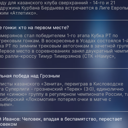
оду для казанского клуба сверхранний - 14-го и 21
 дружина Курбана Бердыева встречается в Лиге Европы
ким «Атлетико».
 гонки: кто на первом месте?
мерзянов стал победителем 1-го этапа Кубка РТ по
рековым гонкам. В воскресенье в Усадах состоялся 1-
ка РТ по зимним трековым автогонкам в зачетной груп
Первое место в соревнованиях занял двукратный чемп
по ралли-кроссу Тимур Тимерзянов (СТК «Намус»,
льная победа над Грозным
исты казанского «Зенита», переиграв в Кисловодске
а Суперлиги - грозненский «Терек» (3:0), единолично
ли «синюю» группу в регулярном чемпионате России, т
сибирский «Локомотив» потерял очки в матче с
рьем».
 Иванов: Человек, впадая в беспамятство, перестает
ловеком