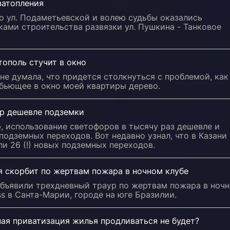
затопления
о ул. Подаметьевской и волею судьбы оказались
ами строительства развязки ул. Пушкина - Танковое
ополь стучит в окно
не думала, что придется столкнуться с проблемой, как
 бьющее в окно моей квартиры дерево.
р дешевле подземки
, использование светофоров в тысячу раз дешевле и
подземных переходов. Вот недавно узнал, что в Казани
и 26 (!) новых подземных переходов.
я скорбит по жертвам пожара в ночном клубе
объявили трехдневный траур по жертвам пожара в ноч
ss в Санта-Марии, городе на юге Бразилии.
ая приватизация жилья продливаться не будет?