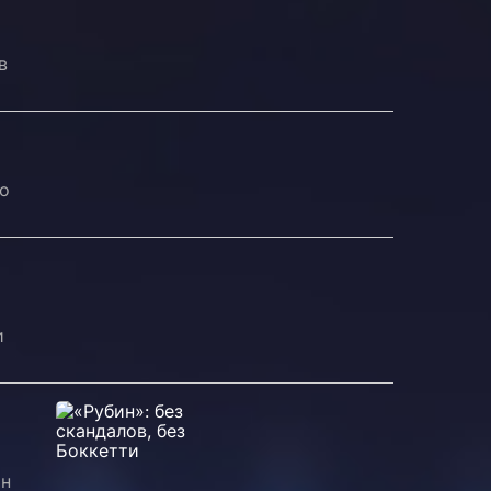
в
но
и
он