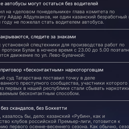
е автобусы могут остаться без водителей
ил на «деловом понедельнике» глава комитета по
ту Айдар Абдулхаков, ни один казанский безработный 
году не пожелал стать водителем автобуса.
акрываются, следите за знаками
с установкой спецтехники для производства работ по
 протоки Булак в ночное время с 23.00 до 5.00 поэтап
тся движение по ул. Лево-Булачной:
 приговор «бесконтактным» наркоторговцам
й суд Татарстана поставил точку в деле
ванного преступного сообщества, участники которого
з первых в нашей республике стали сбывать наркотик
ываемым бесконтактным способом.
 без скандалов, без Боккетти
 казалось бы, дело: казанский «Рубин», как и
ство клубов российской Премьер-лиги, готовится к
ию первого осенне-весеннего сезона. Как обычно, сез