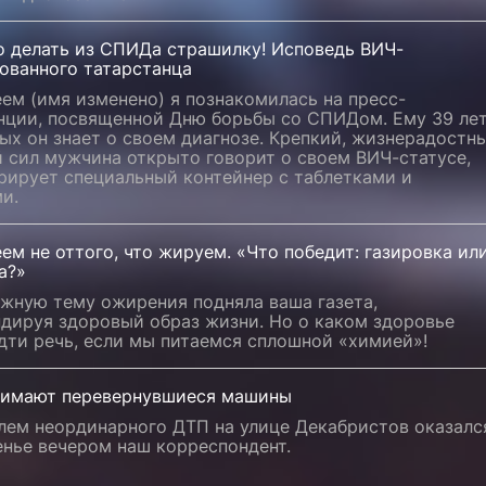
о делать из СПИДа страшилку! Исповедь ВИЧ-
ованного татарстанца
ем (имя изменено) я познакомилась на пресс-
нции, посвященной Дню борьбы со СПИДом. Ему 39 лет
ых он знает о своем диагнозе. Крепкий, жизнерадостн
 сил мужчина открыто говорит о своем ВИЧ-статусе,
рирует специальный контейнер с таблетками и
и.
м не оттого, что жируем. «Что победит: газировка ил
а?»
ужную тему ожирения подняла ваша газета,
ндируя здоровый образ жизни. Но о каком здоровье
дти речь, если мы питаемся сплошной «химией»!
нимают перевернувшиеся машины
лем неординарного ДТП на улице Декабристов оказалс
енье вечером наш корреспондент.