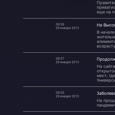
Правите
привати
еще на п
06:38
На Высо
29 января 2013
В начале
жительни
алимент
возрасту
06:37
Продолжа
29 января 2013
На сайт
открытое
мест, г
Универс
06:35
Заболева
29 января 2013
На прошл
пандемич