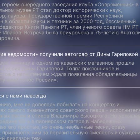
 героем очередного заседания клуба «Современник» в
льном музее РТ стал доктор исторических наук,
ор, лауреат Государственной премии Республики
н в области науки и техники за 2000 год, бессменный
редактор Книги Памяти РТ, член ученого совета НМ РТ
 Иванов. Встреча была приурочена к 75-летию Анатол
дровича.
кие ведомости» получили автограф от Дины Гариповой
шую пятницу в одном из казанских магазинов прошла
-сессия Дины Гариповой. Толпа поклонников и
стов с нетерпением ждала появления обладательницы
Лучший голос России».
я с нами навсегда
нию, мне не довелось побывать на концертах и
ях самого знаменитого советского певца - исполнител
нных песен и стихов Владимира Высоцкого. Но услыша
редине 60-х в пионерском лагере в Набережных
х его простые, но очень необычные песни, сразу
 прикипел к ним за поразительную смелость в сужден
ий диапазон тем.