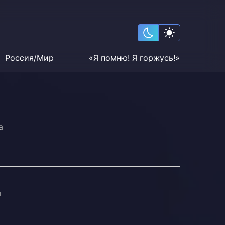
Россия/Мир
«Я помню! Я горжусь!»
а
ы