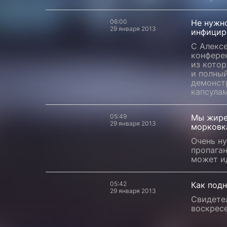
06:00
Не нужн
29 января 2013
инфицир
С Алексе
конфере
из котор
и полный
демонст
капсулам
05:49
Мы жирее
29 января 2013
морковк
Очень н
пропага
может и
05:42
Как под
29 января 2013
Свидете
воскрес