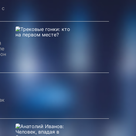
 с
й
пе
ион
ак