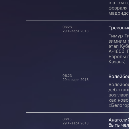
в этом г
февраля
мадридс
06:26
Трековые
29 января 2013
Тимур Ти
зимним т
этап Куб
А-1600. 
Европы 
Казань).
06:23
Волейбо
29 января 2013
Волейбол
дебютант
возглави
как ново
«Белого
06:15
Анатолий
29 января 2013
быть че