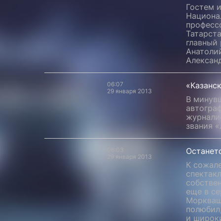
Гостем и
Национа
професс
Татарста
главный 
Анатолий
Алексан
06:07
«Казанс
29 января 2013
В минув
автограф
журнали
звания «
06:03
Останетс
29 января 2013
К сожале
спектакл
собстве
еще в се
Моркваша
полюбил,
и широк