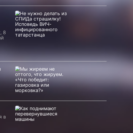
, 8
ый
и
я в