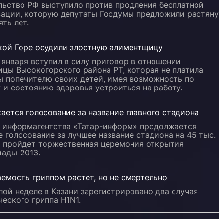
льство РФ выступило против продления бесплатной
зации, которую депутаты Госдумы предложили растяну
ять лет.
кой Горе осудили злостную алиментщицу
 января вступил в силу приговор в отношении
цы Высокогорского района РТ, которая не платила
ы попечителю своих детей, имея возможность по
 и состоянию здоровья устроиться на работу.
ется голосование за название главного стадиона
е информагентства «Татар-информ» продолжается
 голосование за лучшее название стадиона на 45 тыс.
де пройдет торжественная церемония открытия
иады-2013.
емость гриппом растет, но не смертельно
ой неделе в Казани зарегистрировано два случая
еского гриппа H1N1.