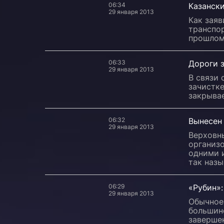
06:34
Казански
29 января 2013
Как заяв
транспор
прошлом 
06:33
Дороги з
29 января 2013
В связи 
зачистке
закрывае
06:32
Вынесен
29 января 2013
Верховны
организо
одними и
так наз
06:29
«Рубин»:
29 января 2013
Обычное,
большин
завершен