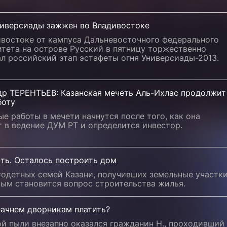
ниверсиады зажжен во Владивостоке
ивостоке от кампуса Дальневосточного федерального
тета на острове Русский в пятницу торжественно
л российский этап эстафеты огня Универсиады-2013.
др ТЕРЕНТЬЕВ: Казанская мечеть Аль-Ихлас продолжит
боту
е работы в мечети начнутся после того, как она
 в ведение ДУМ РТ и определится инвестор.
ть. Осталось построить дом
годетных семей Казани, получивших земельные участки
ным становится вопрос строительства жилья.
начнем дворникам платить?
й пыли внезапно оказался гражданин Н., проходивший