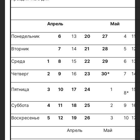
II квар
Апрель
Май
Понедельник
6
13
20
27
4
11
Вторник
7
14
21
28
5
12
Среда
1
8
15
22
29
6
13
Четверг
2
9
16
23
30*
7
14
Пятница
3
10
17
24
1
15
8*
Суббота
4
11
18
25
2
9
16
Воскресенье
5
12
19
26
3
10
17
Апрель
Май
И