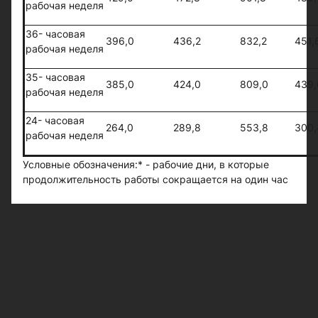
рабочая неделя
36- часовая
396,0
436,2
832,2
451,
рабочая неделя
35- часовая
385,0
424,0
809,0
439,
рабочая неделя
24- часовая
264,0
289,8
553,8
300,
рабочая неделя
Условные обозначения:* - рабочие дни, в которые
продолжительность работы сокращается на один час
#работа
#производственный календарь
#2015 год
#производственный календарь 2015
#выходные
2015 год
Следите за самым важным и интересным в
Telegram-канале
Казанских ведомостей
Больше интересного в ленте Яндекс.Новости -
добавьте «Казанские ведомости» в избранные
источники.