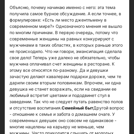
Объясню, почему начинаю именно с него: эта тема
получила самое бурное обсуждение. А если точнее, в
формулировке: «Есть ли место джентльмену в
современном мире?» Однозначного мнения не вышло
по многим причинам. В первую очередь, потому что
современные женщины на равных конкурируют с
мужчинами в таких областях, в которых раньше этого
не происходило. Что ни говори, эмансипация сделала
свое дело! Теперь уже далеко не обязательно, чтобы
мужчина оплачивал счет женщины в ресторане. К
этому все относятся по-разному. Да и девушки
зачастую делают кавалерам подарки дороже, чем те
дарили своим вторым половинкам. Впрочем, ни одна
девушка не станет возражать, если на свидании ее
любимый встретит цветами и пододвинет стул в
заведении. Так что не следует путать равенство полов
и отсутствие воспитания.
Семейный быт
Другой вопрос
- отношение к семье и забота о домашнем очаге. У
современных девушек оно совсем не одинаковое -
многие нацелены на карьеру не меньше, чем
мужчины. Часто приходится слышать от молодых