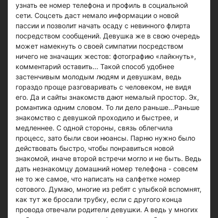
узнать ее номер телефона и профиль в социальной
сети. Соцсеть даст немало информации о новой
пассии и позволит начать осаду с невинного флирта
посредством сообщений. Девушка же в свою очередь
может намекнуть о своей симпатии посредством
ничего не значащих жестов: фотографию «лайкнуть»,
комментарий оставить... Такой способ удобнее
застенчивым молодым людям и девушкам, ведь
гораздо проще разговаривать с человеком, не видя
его. Да и сайты знакомств дают немалый простор. Эх,
романтика одним словом. То ли дело раньше...Раньше
знакомство с девушкой проходило и быстрее, и
медленнее. С одной стороны, связь облегчила
процесс, зато были свои нюансы. Парню нужно было
действовать быстро, чтобы понравиться новой
знакомой, иначе второй встречи могло и не быть. Ведь
дать незнакомцу домашний номер телефона - совсем
не то же самое, что написать на салфетке номер
сотового. Думаю, многие из ребят с улыбкой вспомнят,
как тут же бросали трубку, если с другого конца
провода отвечали родители девушки. А ведь у многих