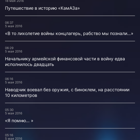
18 мая 2016
Путешествие в историю «КамАЗа»
06:37
5 мая 2016
«В то лихолетие войны концлагерь, рабство мы познали…»
06:29
5 мая 2016
Начальнику армейской финансовой части в войну едва
исполнилось двадцать
06:16
5 мая 2016
Наводчик воевал без оружия, с биноклем, на расстоянии
10 километров
05:30
5 мая 2016
«Я помню… »
05:16
5 мая 2016