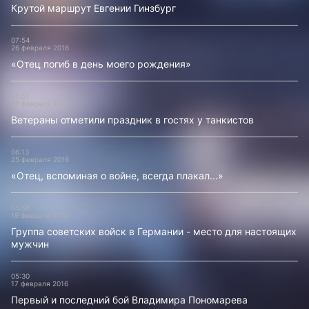
Крутой маршрут Евгении Гинзбург
07:54
26 февраля 2016
«Отец погиб в день моего рождения»
07:51
26 февраля 2016
Ветераны отметили праздник в гостях у танкистов
06:13
25 февраля 2016
«Отец, вспоминая о войне, всегда плакал...»
05:58
19 февраля 2016
Группа советских войск в Германии - место для настоящих
мужчин
05:30
17 февраля 2016
Первый и последний бой Владимира Пономарева