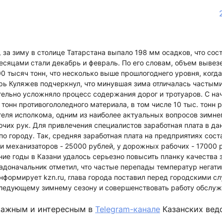
 за зиму в столице Татарстана выпало 198 мм осадков, что сос
сяцами стали декабрь и февраль. По его словам, объем вывезе
00 тысяч тонн, что несколько выше прошлогоднего уровня, когд
орь Куляжев подчеркнул, что минувшая зима отличалась частым
тельно усложняло процесс содержания дорог и тротуаров. С н
 тонн противогололедного материала, в том числе 10 тыс. тонн 
теля исполкома, одним из наиболее актуальных вопросов зимне
очих рук. Для привлечения специалистов заработная плата в да
по городу. Так, средняя заработная плата на предприятиях сост
 и механизаторов - 25000 рублей, у дорожных рабочих - 17000
дние годы в Казани удалось серьезно повысить планку качества
радоначальник отметил, что частые перепады температур негати
информирует kzn.ru, глава города поставил перед городскими с
 следующему зимнему сезону и совершенствовать работу обслу
важным и интересным в
Telegram-канале
Казанских вед