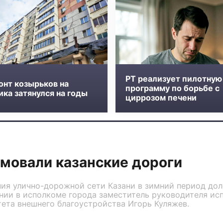
РТ реализует пилотную
онт козырьков на
программу по борьбе с
ка затянулся на годы
циррозом печени
мовали казанские дороги
ния улично-дорожной сети Казани в зимний период до
нии в исполкоме города заместитель руководителя ис
ета внешнего благоустройства Игорь Куляжев.