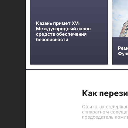
Казань примет XVI
Международный салон
средств обеспечения
безопасности
Рем
Фучи
Как перези
Об итогах содержа
аппаратном совеща
председатель комит