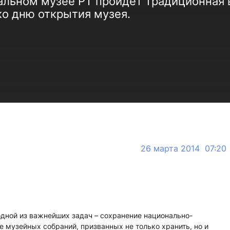
нальном музее РТ пройдет традиционная 
ко дню открытия музея.
26 марта 2014 07:20
дной из важнейших задач – сохранение национально-
е музейных собраний, призванных не только хранить, но и