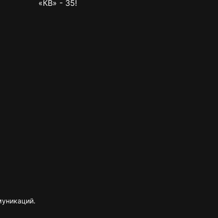
«КВ» - 35!
муникаций.