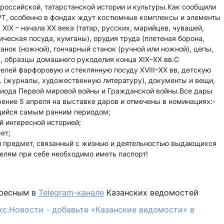
российской, татарстанской истории и культуры.Как сообщили
РТ, особенно в фондах ждут костюмные комплексы и элементы
IX – начала XX века (татар, русских, марийцев, чувашей,
ическая посуда, кумганы), орудия труда (плетеная борона,
нок (ножной), гончарный станок (ручной или ножной), цепы,
, образцы домашнего рукоделия конца XIX–XX вв.С
елей фарфоровую и стеклянную посуду ХVIII–ХХ вв, детскую
в. (журналы, художественную литературу), документы и вещи,
иода Первой мировой войны и Гражданской войны.Все дары
ение 5 апреля на выставке даров и отмечены в номинациях:-
щийся самым ранним периодом;
й интересной историей;
ет;
 предмет, связанный с жизнью и деятельностью выдающихся
елям при себе необходимо иметь паспорт!
ересным в
Telegram-канале
Казанских ведомостей
кс.Новости - добавьте «Казанские ведомости» в