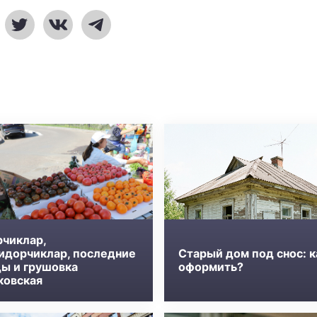
рчиклар,
идорчиклар, последние
Старый дом под снос: к
ды и грушовка
оформить?
ковская