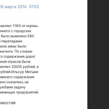
26 марта 2014 07:02
тавляет 116% от нормы.
нного с городских
а было вывезено 560
и перепадами
ачала зимы было
реагента. По словам
го содержания дорог
нной отрасли была
авляет 22000 рублей, в
 рублей.Ильсур Метшин
 зимнего содержания
вно сказались на
лужбами задачу
живающих предприятий.
омостей