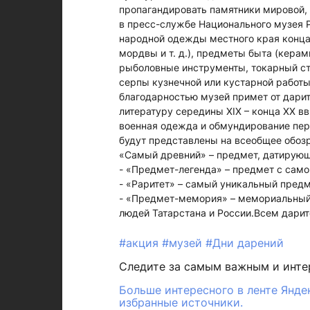
пропагандировать памятники мировой, 
в пресс-службе Национального музея 
народной одежды местного края конца X
мордвы и т. д.), предметы быта (керам
рыболовные инструменты, токарный ста
серпы кузнечной или кустарной работы
благодарностью музей примет от дарит
литературу середины ХIХ – конца ХХ в
военная одежда и обмундирование пер
будут представлены на всеобщее обозр
«Самый древний» – предмет, датирую
- «Предмет-легенда» – предмет с само
- «Раритет» – самый уникальный предм
- «Предмет-мемория» – мемориальный
людей Татарстана и России.Всем дарит
#акция
#музей
#Дни дарений
Следите за самым важным и инт
Больше интересного в ленте Янде
избранные источники.