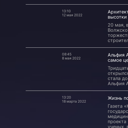
13:10
Архитект
12 мая 2022
высотки 
20 мая, 
Волжской
торжест
строител
08:45
Альфия 
8 мая 2022
самое ц
Тридцать
открылс
стала до
Альфия 
13:20
Жизнь п
18 марта 2022
Газета 
государ
медицинс
проекта 
ученых,