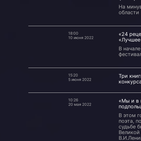
На мину
области 
18:00
«24 реце
10 июня 2022
«Лучшее
В начал
фестива
15:20
Три книг
5 июня 2022
конкурса
10:26
«Мы и в 
20 мая 2022
подполь
В этом г
поэта, п
судьбе 
Великой 
В.И.Лени