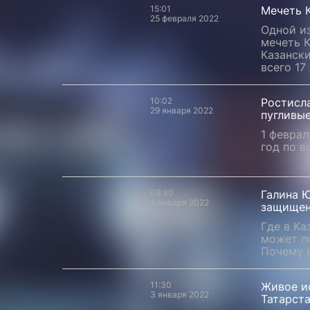
15:01
​​​​​​​Ме
25 февраля 2022
Одной из
мечеть 
Казански
всего 17
10:02
Ростисла
29 января 2022
пугливы
1 феврал
год по в
09:30
Галина 
4 января 2022
защищен
Где в Ка
может п
Почему 
11:30
Живое ис
3 января 2022
Татарст