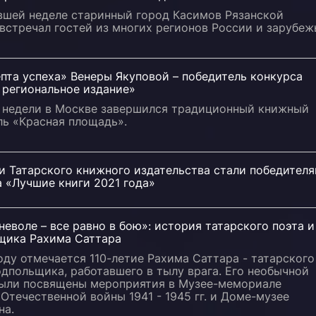
вшей неделе старинный город Касимов Рязанской
встречал гостей из многих регионов России и зарубеж
пта успеха» Венеры Якуповой – победитель конкурса
 региональное издание»
е недели в Москве завершился традиционный книжный
ль «Красная площадь».
и Татарского книжного издательства стали победител
 «Лучшие книги 2021 года»
неволе – все равно в бою»: история татарского поэта и
щика Рахима Саттара
оду отмечается 110-летие Рахима Саттара - татарского
одпольщика, работавшего в тылу врага. Его необычной
были посвящены мероприятия в Музее-мемориале
Отечественной войны 1941 - 1945 гг. и Доме-музее
на.