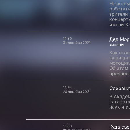
Наскольк
работат
зрители 
концерты
имени К
11:30
Дед Мор
31 декабря 2021
жизни
Как стан
защищат
мотоцик
Об этом
предново
11:26
Сохрани
28 декабря 2021
В Академ
Татарст
наук и и
11:00
Куда съе