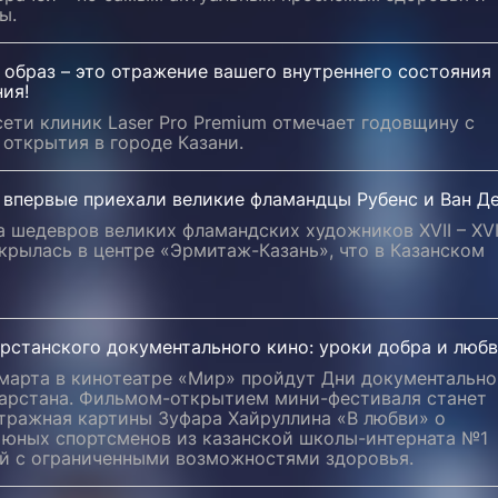
ы.
образ – это отражение вашего внутреннего состояния
ия!
ети клиник Laser Pro Premium отмечает годовщину с
открытия в городе Казани.
 впервые приехали великие фламандцы Рубенс и Ван Д
 шедевров великих фламандских художников XVII – XVI
крылась в центре «Эрмитаж-Казань», что в Казанском
рстанского документального кино: уроки добра и люб
 марта в кинотеатре «Мир» пройдут Дни документально
тарстана. Фильмом-открытием мини-фестиваля станет
тражная картины Зуфара Хайруллина «В любви» о
 юных спортсменов из казанской школы-интерната №1
ей с ограниченными возможностями здоровья.