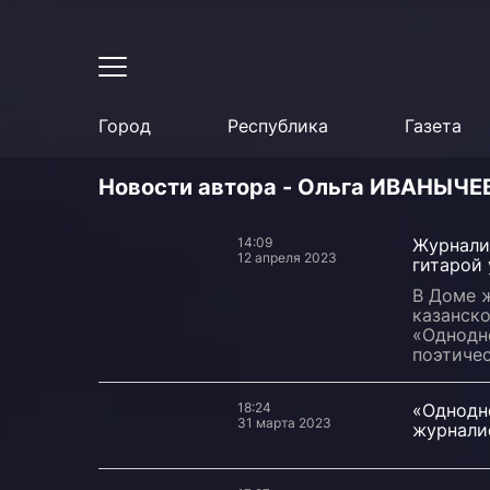
Город
Республика
Газета
Новости автора - Ольга ИВАНЫЧЕ
14:09
Журналис
12 апреля 2023
гитарой 
В Доме 
казанско
«Однодне
поэтичес
18:24
«Однодн
31 марта 2023
журнали