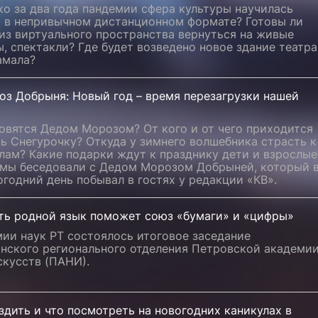
о за два года пандемии сфера культуры научилась
ь в непривычном дистанционном формате? Готовы ли
из виртуального пространства вернуться на живые
, спектакли? Где будет возведено новое здание театра
амала?
оз Добрыня: Новый год – время перезагрузки нашей
овятся Дедом Морозом? От кого и от чего приходится
ь Снегурочку? Откуда у зимнего волшебника страсть к
лам? Какие подарки ждут к празднику дети и взрослые
 мы беседовали с Дедом Морозом Добрыней, который 
годний день побывал в гостях у редакции «КВ».
ть родной язык поможет союз «бумаги» и «цифры»
ии наук РТ состоялось итоговое заседание
анского регионального отделения Петровской академи
скусств (ПАНИ).
здить и что посмотреть на новогодних каникулах в