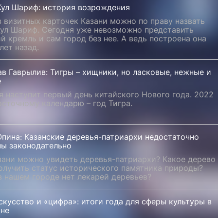
четь Кул Шариф: история возрождения
 визитных карточек Казани можно по праву назвать
Кул Шариф. Сегодня уже невозможно представить
й кремль и сам город без нее. А ведь построена она
 лет назад.
в Гаврылив: Тигры – хищники, но ласковые, нежные и
е
я наступит первый день китайского Нового года. 2022
осточному календарю – год Тигра.
Юпина: Казанские деревья-патриархи недостаточно
ы законодательно
зани можно увидеть деревья-патриархи? Какое дерево
олучить статус исторического памятника природы?
в нашем городе нет лекарей деревьев?
кусство и «цифра»: итоги года для сферы культуры в
ане