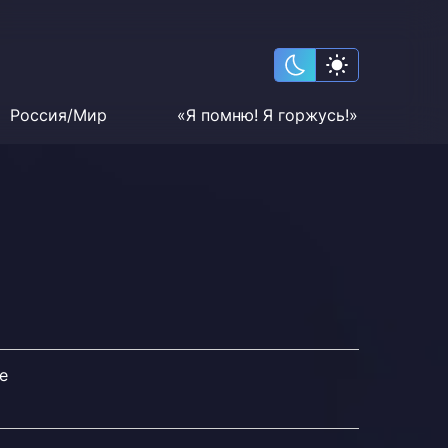
Россия/Мир
«Я помню! Я горжусь!»
е