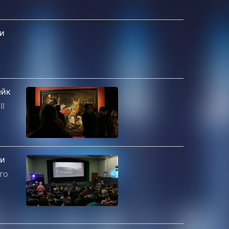
 и
ейк
II
ви
го