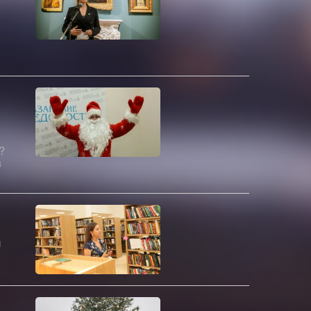
?
в
и