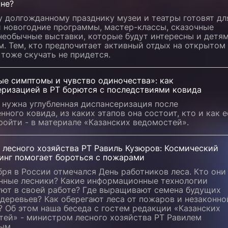
ане?
у долгожданному празднику музеи и театры готовят дл
й новогодние программы, мастер-классы, сказочные
необычные выставки, которые будут интересны и детям
. Тем, кто предпочитает активный отдых на открытом
 тоже скучать не придется.
ые симптомы и чувство одиночества»: как
еризацией в РТ борются с последствиями ковида
 нужна углубленная диспансеризация после
нного ковида, из каких этапов она состоит, кто и как е
ойти - в материале «Казанских ведомостей».
 лесного хозяйства РТ Равиль Кузюров: Космический
инг помогает бороться с пожарами
бря в России отмечался День работников леса. Кто они 
нные лесники? Какие информационные технологии
уют в своей работе? Где выращивают семена будущих
деревьев? Как оберегают леса от пожаров и незаконно
 Об этом наша беседа с гостем редакции «Казанских
тей» - министром лесного хозяйства РТ Равилем
ым.