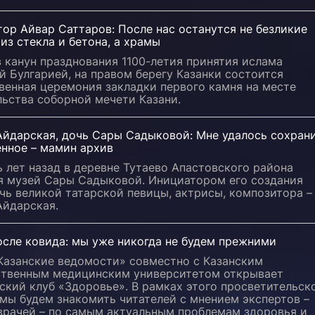
ор Айвар Саттаров: После нас останутся не безликие
из стекла и бетона, а храмы
в канун празднования 1100-летия принятия ислама
 Булгарией, на правом берегу Казанки состоится
венная церемония закладки первого камня на месте
ьства соборной мечети Казани.
Айдарская, дочь Сары Садыковой: Мне удалось сохран
енное – мамин архив
 лет назад в деревне Тутаево Апастовского района
я музей Сары Садыковой. Инициатором его создания
чь великой татарской певицы, актрисы, композитора –
Айдарская.
осле ковида: мы уже никогда не будем прежними
«Казанские ведомости» совместно с Казанским
ственным медицинским университетом открывает
кий клуб «Здоровье». В рамках этого просветительск
мы будем знакомить читателей с мнением экспертов –
 врачей – по самым актуальным проблемам здоровья и