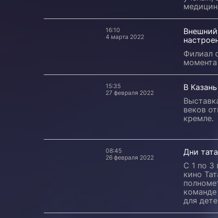
медицин
16:10
Внешний 
4 марта 2022
настроен
Филиал с
момента 
15:35
В Казань
27 февраля 2022
Выставка
веков от
кремле.
08:45
Дни тата
26 февраля 2022
С 1 по 3
кино Та
полноме
команде
для дет