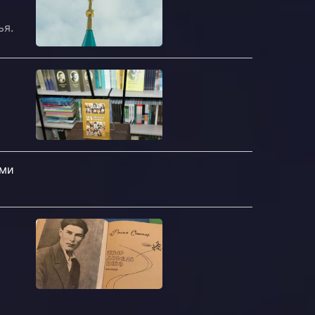
ья.
ями