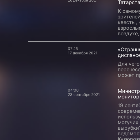
26 декабря 2021
Татарст
К самом
зрителе
квесты, 
взрослым
воздухе,
07:25
«Странн
17 декабря 2021
диспанс
Для чего
перенесе
может пр
04:00
Министр
23 сентября 2021
монитор
19 сентя
совреме
использ
могучих 
вырубки?
ведомос
Кузюров