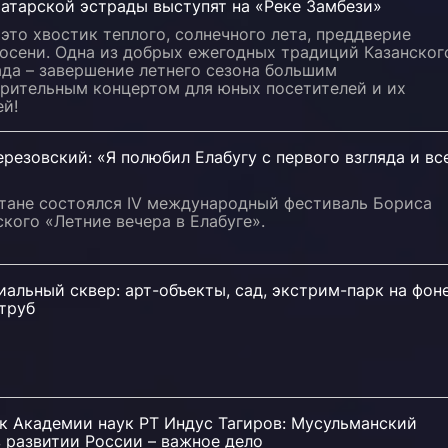
татарской эстрады выступят на «Реке Замбези»
 это хвостик теплого, солнечного лета, преддверие
 осени. Одна из добрых ежегодных традиций Казанског
да – завершение летнего сезона большим
орительным концертом для юных посетителей и их
ей!
резовский: «Я полюбил Елабугу с первого взгляда и вс
стане состоялся IV международный фестиваль Бориса
кого «Летние вечера в Елабуге».
альный сквер: арт-объекты, сад, экстрим-парк на фон
труб
к Академии наук РТ Индус Тагиров: Мусульманский
 развитии России – важное дело