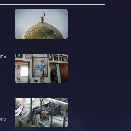
ить
ого