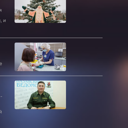
я
, и
е
-
й