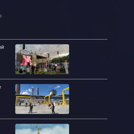
о
ей
е