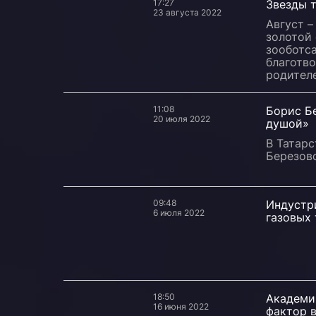
17:27
Звезды 
23 августа 2022
Август –
золотой
зооботса
благотв
родител
11:08
Борис Бе
20 июля 2022
душой»
В Татар
Березовс
09:48
Индустри
6 июля 2022
газовых 
18:50
Академи
16 июня 2022
фактор в