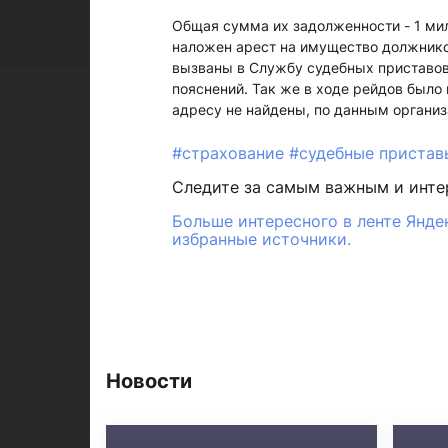
Общая сумма их задолженности - 1 мил
наложен арест на имущество должников
вызваны в Службу судебных приставов
пояснений. Так же в ходе рейдов было
адресу не найдены, по данным органи
#страхование
#судебные приста
Следите за самым важным и инт
Больше интересного в ленте Янде
избранные источники.
Новости