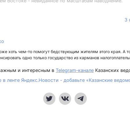
нем Востоке - невиданное по масштабам наводнение.
3 
ко
оже хоть чем-то помогут бедствующим жителям этого края. А т
нсировать одно только государство из карманов налогоплател
важным и интересным в
Telegram-канале
Казанских вед
 в ленте Яндекс.Новости - добавьте «Казанские ведом