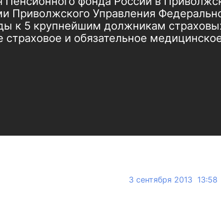
 Пенсионного фонда России в Приволжск
ми Приволжского Управления Федеральн
йды к 5 крупнейшим должникам страховых
 страховое и обязательное медицинское
3 сентября 2013 13:58