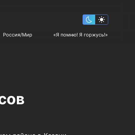
Россия/Мир
«Я помню! Я горжусь!»
сов