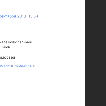
сентября 2013 13:54
о все колоссальные
ьщиков.
омостей
ости» в избранные