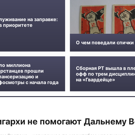
луживание на заправке:
 в приоритете
О чем поведали спички
ло миллиона
Сборная РТ вышла в пл
арстанцев прошли
офф по трем дисципли
пансеризацию и
на «Гвардейце»
фосмотры с начала года
гархи не помогают Дальнему В