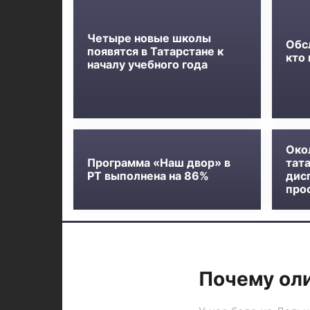
Четыре новые школы
Обс
появятся в Татарстане к
кто
началу учебного года
Око
Программа «Наш двор» в
тат
РТ выполнена на 86%
дис
про
Почему оли