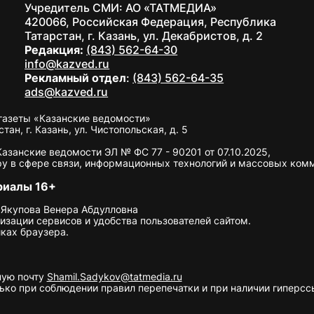
Учредитель СМИ: АО «ТАТМЕДИА»
420066, Российская Федерация, Республика
Татарстан, г. Казань, ул. Декабристов, д. 2
Редакция:
(843) 562-64-30
info@kazved.ru
Рекламный отдел
:
(843) 562-64-35
ads@kazved.ru
газеты «Казанские ведомости»
н, г. Казань, ул. Чистопольская, д. 5
занские ведомости ЭЛ № ФС 77 - 90201 от 07.10.2025,
у в сфере связи, информационных технологий и массовых ком
риалы 16+
 Якупова Венера Абдулловна
изации сервисов и удобства пользователей сайтом.
ках браузера.
ную почту
Shamil.Sadykov@tatmedia.ru
ко при соблюдении правил перепечатки и при наличии гиперссы