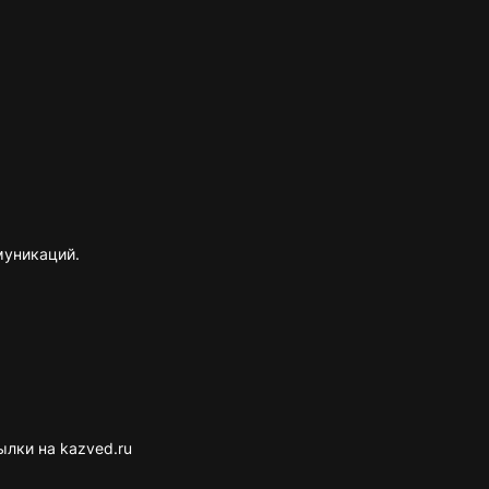
муникаций.
лки на kazved.ru