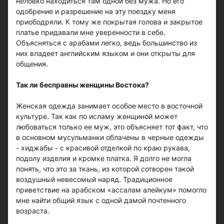
неловко находиться там одной без мужа. Но его
одобрение и разрешение на эту поездку меня
приободряли. К тому же покрытая голова и закрытое
платье придавали мне уверенности в себе.
Объясняться с арабами легко, ведь большинство из
них владеет английским языком и они открыты для
общения.
Так ли бесправны женщины Востока?
Женская одежда занимает особое место в восточной
культуре. Так как по исламу женщиной может
любоваться только ее муж, это объясняет тот факт, что
в основном мусульманки облачены в черные одежды
- хиджабы - с красивой отделкой по краю рукава,
подолу изделия и кромке платка. Я долго не могла
понять, что это за ткань, из которой сотворен такой
воздушный невесомый наряд. Традиционное
приветствие на арабском «ассалам алейкум» помогло
мне найти общий язык с одной дамой почтенного
возраста.