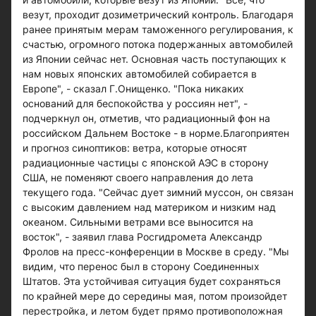
везут, проходит дозиметрический контроль. Благодаря
ранее принятым мерам таможенного регулирования, к
счастью, огромного потока подержанных автомобилей
из Японии сейчас нет. Основная часть поступающих к
нам новых японских автомобилей собирается в
Европе", - сказал Г.Онищенко. "Пока никаких
оснований для беспокойства у россиян нет", -
подчеркнул он, отметив, что радиационный фон на
российском Дальнем Востоке - в норме.Благоприятен
и прогноз синоптиков: ветра, которые относят
радиационные частицы с японской АЭС в сторону
США, не поменяют своего направления до лета
текущего года. "Сейчас дует зимний муссон, он связан
с высоким давлением над материком и низким над
океаном. Сильными ветрами все выносится на
восток", - заявил глава Росгидромета Александр
Фролов на пресс-конференции в Москве в среду. "Мы
видим, что перенос был в сторону Соединенных
Штатов. Эта устойчивая ситуация будет сохраняться
по крайней мере до середины мая, потом произойдет
перестройка, и летом будет прямо противоположная