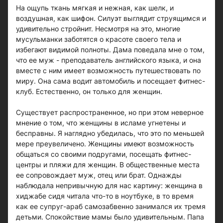
На ощупь ткань мягкая и нежная, как шелк, и
воздушная, как шифон. Силуэт выглядит струящимся и
удивительно стройнит. Несмотря на это, многие
мусульманки заботятся о красоте своего тела и
избегают видимой полноты. Дама поведала мне о том,
что ее муж - преподаватель английского языка, и она
вместе с ним имеет возможность путешествовать по
миру. Она сама водит автомобиль и посещает фитнес-
клуб. Естественно, он только для женщин.
Существует распространенное, но при этом неверное
мнение о том, что женщины в исламе угнетены и
бесправны. Я наглядно убедилась, что это по меньшей
мере преувеличено. Женщины имеют возможность
общаться со своими подругами, посещать фитнес-
центры и пляжи для женщин. В общественные места
ее сопровождает муж, отец или брат. Однажды
наблюдала непривычную для нас картину: женщина в
хиджабе сидя читала что-то в ноутбуке, в то время
как ее супруг-араб самозабвенно занимался их тремя
детьми. Спокойствие мамы было удивительным. Папа