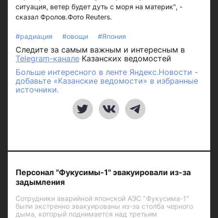
ситуация, ветер будет дуть с моря на материк", -
сказал Фролов.Фото Reuters.
#радиация
#овощи
#Япония
Следите за самым важным и интересным в
Telegram-канале
Казанских ведомостей
Больше интересного в ленте Яндекс.Новости -
добавьте «Казанские ведомости» в избранные
источники.
Персонал "Фукусимы-1" эвакуировали из-за
задымления
Сотрудники аварийной японской АЭС "Фукусима-1"
были экстренно эвакуированы из-за столба черного
дыма, который поднимается над третьим