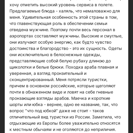
хочу отметить высокий уровень сервиса в полете.
Предлагаемые блюда - халяль, что немаловажно для
меня. Удивительная особенность этой страны в том,
что главенствующая роль в обеспечении семьи
отведена мужчине. Поэтому почти весь персонал в
аэропортах составляют мужчины. Высокие и смуглые,
они излучают особую энергию, как будто чувство
достоинства и благородство - это их сущность. Одеты
они исключительно в белоснежные одежды,
представляющие собой белую рубаху длиною до
щиколотки и белые брюки. Походка араба плавная и
уверенная, а взгляд пронзительный и
сконцентрированный. Меня потрясли туристки,
причем в основном российские, которые щеголяют
почти в обнаженном виде и ловят на себе гневные
пронзающие взгляды арабов. Маечка и короткие
шорты или юбка - вернее, одно ее название, так, что
вопрос "что под юбкой" даже не стоит - таков
отличительный вид туристки из России. Заметила, что
отдыхающие из Европы более уважительно относятся
к местным обычаям и не оголяются до неприличия.