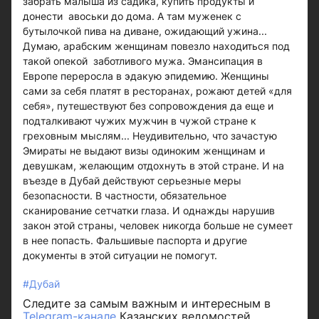
забрать малыша из садика, купить продукты и
донести авоськи до дома. А там муженек с
бутылочкой пива на диване, ожидающий ужина...
Думаю, арабским женщинам повезло находиться под
такой опекой заботливого мужа. Эмансипация в
Европе переросла в эдакую эпидемию. Женщины
сами за себя платят в ресторанах, рожают детей «для
себя», путешествуют без сопровождения да еще и
подталкивают чужих мужчин в чужой стране к
греховным мыслям... Неудивительно, что зачастую
Эмираты не выдают визы одиноким женщинам и
девушкам, желающим отдохнуть в этой стране. И на
въезде в Дубай действуют серьезные меры
безопасности. В частности, обязательное
сканирование сетчатки глаза. И однажды нарушив
закон этой страны, человек никогда больше не сумеет
в нее попасть. Фальшивые паспорта и другие
документы в этой ситуации не помогут.
#Дубай
Следите за самым важным и интересным в
Telegram-канале
Казанских ведомостей