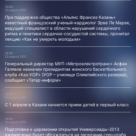
19:00
23 марта 2011
При поддержке общества «Альянс Франсез Казань»
известный французский ученый-кардиолог Эрве Ле Марек,
ведущий специалист в области нарушений сердечного
ритма и генетики сердечно-сосудистой системы, прочитал
лекцию «Как не умереть молодым»
19:00
23 марта 2011
Генеральный директор МУП «Метроэлектротранс» Асфан
Галявов назначен президентом женского баскетбольного
клуба «Каз-УОР» (УОР – училище Олимпийского резерва),
сообщает «Татар-информ»
19:00
23 марта 2011
С 1 апреля в Казани начнется прием детей в первый класс
19:00
23 марта 2011
Подготовка к церемонии открытия Универсиады-2013
ежемесячно будет обсуждаться на заседании спецштаба