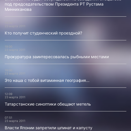
под председательством Президента РТ Рустама
Минниханова
19:00
23 марта 2011
Кто получит студенческий проездной?
19:00
23 марта 2011
Прокуратура заинтересовалась рыбными местами
19:00
23 марта 2011
Это наша с тобой витаминная география...
12:09
23 марта 2011
Татарстанские синоптики обещают метель
07:51
23 марта 2011
Власти Японии запретили шпинат и капусту