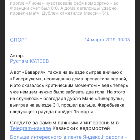
против «Лиона» чувствовала себя комфортно – во
Франции счет был 0:0. А дома каталонцы ударно
провели матч. Дублем отметился Месси – 5:1.
СПОРТ
14 марта 2019 10:03
Автор:
Рустэм КУЛЕЕВ
А вот «Бавария», также на выезде сыграв вничью с
«Ливерпулем», неожиданно дома пропустила первой,
и это оказалось критическим моментом – ведь теперь
уже немцам нужно было забивать два гола. Но этого
не случилось – благодаря дублю Мане «Ливерпуль»,
выиграв на выезде 3:1, прошел дальше. Жеребьевка
следующего раунда пройдет 15 марта.
Следите за самым важным и интересным в
Telegram-канале
Казанских ведомостей
Больше интересного в ленте Яндекс.Новости -