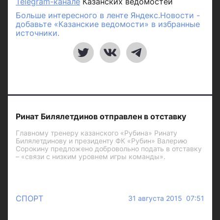
Telegram-канале
Казанских ведомостей
Больше интересного в ленте Яндекс.Новости -
добавьте «Казанские ведомости» в избранные
источники.
Ринат Билялетдинов отправлен в отставку
Главному тренеру казанского «Рубина» Ринату
Билялетдинову и президенту ФК «Рубин» Валерию
Сорокину предложено добровольно подать в отставку
– «связи с низким уровнем игры команды».
СПОРТ
31 августа 2015 07:51