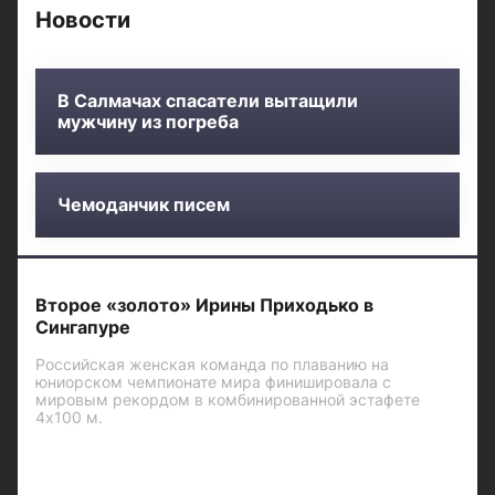
Новости
В Салмачах спасатели вытащили
мужчину из погреба
Чемоданчик писем
Второе «золото» Ирины Приходько в
Сингапуре
Российская женская команда по плаванию на
юниорском чемпионате мира финишировала с
мировым рекордом в комбинированной эстафете
4х100 м.