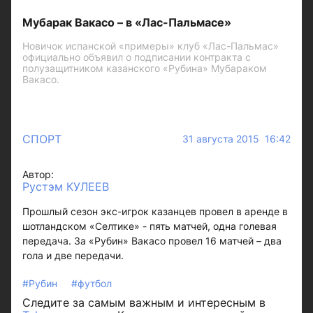
Мубарак Вакасо – в «Лас-Пальмасе»
Новичок испанской «примеры» клуб «Лас-Пальмас»
официально объявил о подписании контракта с
полузащитником казанского «Рубина» Мубараком
Вакасо.
СПОРТ
31 августа 2015 16:42
Автор:
Рустэм КУЛЕЕВ
Прошлый сезон экс-игрок казанцев провел в аренде в
шотландском «Селтике» - пять матчей, одна голевая
передача. За «Рубин» Вакасо провел 16 матчей – два
гола и две передачи.
#Рубин
#футбол
Следите за самым важным и интересным в