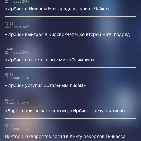
27 января 2016
«Ирбис» в Нижнем Новгороде уступил «Чайке»
13:58
23 января 2016
«Ирбис» выиграл в Кирово-Чепецке второй матч подряд
11:45
22 января 2016
«Ирбис» в гостях разгромил «Олимпию»
08:19
15 января 2016
«Ирбис» уступил «Стальным лисам»
06:25
11 января 2016
«Барс» проигрывает всухую, «Ирбис» - результативно
07:42
10 января 2016
Виктор Шахворостов попал в Книгу рекордов Гиннесса