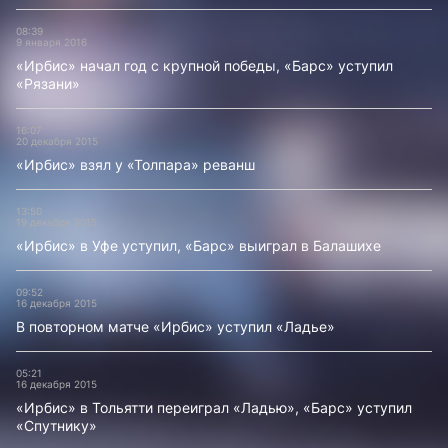
08:39
9 января 2016
«Ирбис» начал год с крупной победы, «Барс» уступил
«Рязани»
16:07
20 декабря 2015
«Ирбис» взял у «Толпара» реванш
13:50
19 декабря 2015
«Ирбис» в Уфе уступил, «Барс» выиграл в Балашихе
09:52
16 декабря 2015
В повторном матче «Ирбис» уступил «Ладье»
05:21
16 декабря 2015
«Ирбис» в Тольятти переиграл «Ладью», «Барс» уступил
«Спутнику»