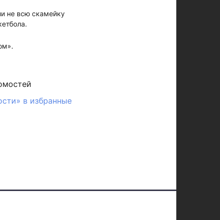
ли не всю скамейку
кетбола.
ом».
омостей
ости» в избранные