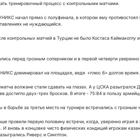
ать тренировочный процесс с контрольными матчами.
 УНИКС начал прямо с полуфинала, в котором ему противостоял 
тавлениях не нуждающийся.
сле контрольных матчей в Турции не было Костаса Каймакоглу и
лись перед грозным соперником и в первой четверти уверенно 
 УНИКС доминировал на площадке, ведя «плюс 6» долгое время.
 матча волжане стали сдавать на глазах. А у ЦСКА разыгрался Д
 достигло двух-трех бросков. В итоге - 75:84 в пользу армейц
ы в борьбе за третье место на турнире встречались с грозным
чше провели первую половину встречи, когда, уверенно играя в 
. И вновь в концовке чисто физических кондиций игрокам казан
разыгрались Риверс и Синглтон.