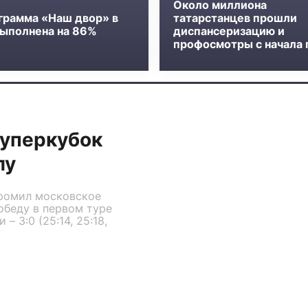
Около миллиона
грамма «Наш двор» в
татарстанцев прошли
выполнена на 86%
диспансеризацию и
профосмотры с начала 
Суперкубок
лу
громил московское
обеду в первом туре
 3:0 (25:14, 25:18,