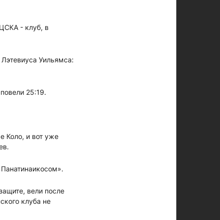
ЦСКА - клуб, в
 Лэтевиуса Уильямса:
повели 25:19.
е Коло, и вот уже
ев.
 «Панатинаикосом».
защите, вели после
ского клуба не