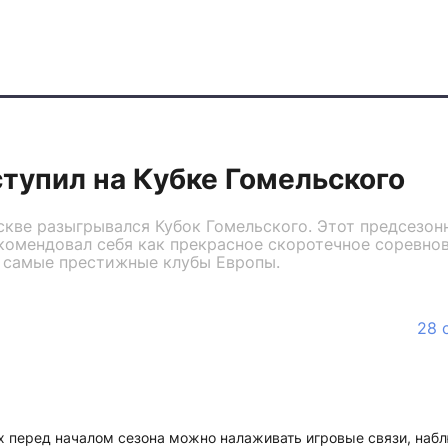
тупил на Кубке Гомельского
скве разыгрывался Кубок Гомельского. Этот предсезо
комендовал себя как прекрасное скоротечное соревнов
 самые престижные клубы Европы.
28 
х перед началом сезона можно налаживать игровые связи, набл