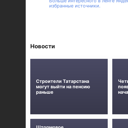
Больше интересного в ленте Янде
избранные источники.
Новости
Строители Татарстана
Чет
могут выйти на пенсию
появ
раньше
нача
Штормовое