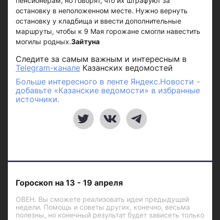
пенсионерам, но говорят, что их штрафуют за
остановку в неположенном месте. Нужно вернуть
остановку у кладбища и ввести дополнительные
маршруты, чтобы к 9 Мая горожане смогли навестить
могилы родных.
Зайтуна
Следите за самым важным и интересным в
Telegram-канале
Казанских ведомостей
Больше интересного в ленте Яндекс.Новости -
добавьте «Казанские ведомости» в избранные
источники.
Гороскоп на 13 - 19 апреля
ОВЕН. Вы сможете реализовать идеи предыдущей
недели. Помощь и советы других, конечно, весьма
полезны, но конечный результат будет зависеть только