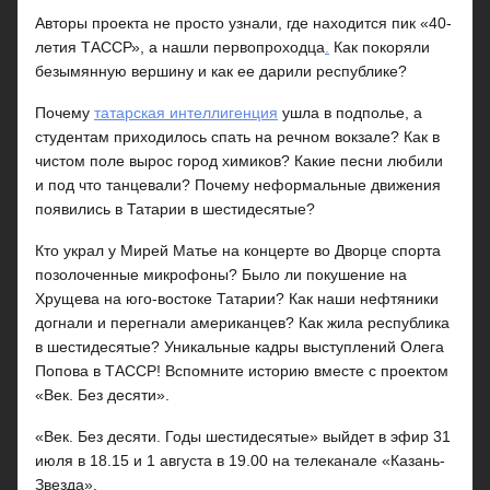
Авторы проекта не просто узнали, где находится пик «40-
летия ТАССР», а нашли первопроходца
.
Как покоряли
безымянную вершину и как ее дарили республике?
Почему
татарская интеллигенция
ушла в подполье, а
студентам приходилось спать на речном вокзале? Как в
чистом поле вырос город химиков? Какие песни любили
и под что танцевали? Почему неформальные движения
появились в Татарии в шестидесятые?
Кто украл у Мирей Матье на концерте во Дворце спорта
позолоченные микрофоны? Было ли покушение на
Хрущева на юго-востоке Татарии? Как наши нефтяники
догнали и перегнали американцев? Как жила республика
в шестидесятые? Уникальные кадры выступлений Олега
Попова в ТАССР! Вспомните историю вместе с проектом
«Век. Без десяти».
«Век. Без десяти. Годы шестидесятые» выйдет в эфир 31
июля в 18.15 и 1 августа в 19.00 на телеканале «Казань-
Звезда».