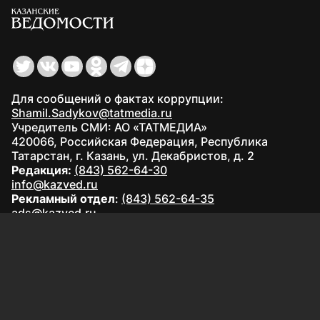
Для сообщений о фактах коррупции:
Shamil.Sadykov@tatmedia.ru
Учредитель СМИ: АО «ТАТМЕДИА»
420066, Российская Федерация, Республика
Татарстан, г. Казань, ул. Декабристов, д. 2
Редакция:
(843) 562-64-30
info@kazved.ru
Рекламный отдел
:
(843) 562-64-35
ads@kazved.ru
© 1991 – 2026 Филиал АО «ТАТМЕДИА» «Редакция газеты
«Казанские ведомости»
420066, Российская Федерация, Республика Татарстан, г.
Казань, ул. Чистопольская, д. 5
Наименование СМИ: Казанские ведомости
Средство массовой информации сетевое издание
Казанские ведомости ЭЛ № ФС 77 - 90201 от 07.10.2025,
зарегистрировано Федеральной службой по надзору в