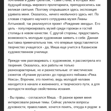
почтением и даже трепетом, - сами стены, в которых жил
будущий вождь мирового пролетариата, преподносились как
великая святыня. Поэтому открывшаяся здесь экспозиция
удивила меня. Оказалось, ничего необычного здесь нет. По
словам старшего научного сотрудника музея Лианы
Алтыновой, так реализуется проект «Рождение звезды». Его
цель - популяризировать музей среди горожан и гостей
столицы в новом качестве. С другой стороны, предоставить
возможность молодым художникам заявить о себе. Данная
выставка примечательна тем, что впервые представляется
творчество учащегося - да, Миша еще учится в Казанском
художественном училище.
Прежде чем разговаривать с художником, я рассмотрела его
творения. Оказалось, все работы не только
разнохарактерные, но и разностильные: от мистических
сюжетов «Купание русалок» до городского пейзажа «Река
Нокса»
.
Впрочем, это понятно, ведь молодой человек
находится в начале и жизненного, и творческого пути, а для
молодости вообще свойственны искания.
- Вы правы, - согласился Миша. - В разное время меня
интересовали разные темы. Сейчас увлекли вопросы
духовности, православия, хочется понять, откуда я родом: в