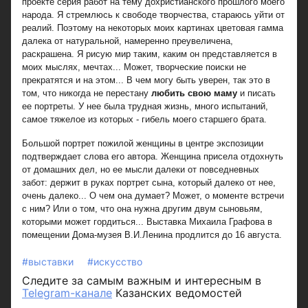
проекте серия работ на тему дохристианского прошлого моего
народа. Я стремлюсь к свободе творчества, стараюсь уйти от
реалий. Поэтому на некоторых моих картинах цветовая гамма
далека от натуральной, намеренно преувеличена,
раскрашена. Я рисую мир таким, каким он представляется в
моих мыслях, мечтах... Может, творческие поиски не
прекратятся и на этом... В чем могу быть уверен, так это в
том, что никогда не перестану
любить свою маму
и писать
ее портреты. У нее была трудная жизнь, много испытаний,
самое тяжелое из которых - гибель моего старшего брата.
Большой портрет пожилой женщины в центре экспозиции
подтверждает слова его автора. Женщина присела отдохнуть
от домашних дел, но ее мысли далеки от повседневных
забот: держит в руках портрет сына, который далеко от нее,
очень далеко... О чем она думает? Может, о моменте встречи
с ним? Или о том, что она нужна другим двум сыновьям,
которыми может гордиться... Выставка Михаила Графова в
помещении Дома-музея В.И.Ленина продлится до 16 августа.
#выставки
#искусство
Следите за самым важным и интересным в
Telegram-канале
Казанских ведомостей