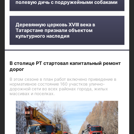
полевую дичь с подружейными собаками
Деревянную церковь XVIII века в
Татарстане признали объектом
культурного наследия
В столице РТ стартовал капитальный ремонт
дорог
В этом сезоне в план работ включено приведение в
нормативное состояние 160 участков улично-
дорожной сети во всех районах города, жилых
массивах и поселках.