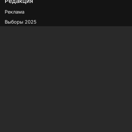
Редакция
Реклама
Выборы 2025
Подписка на газету
«КВ» - 35!
Для сообщений о фактах коррупции:
Shamil.Sadykov@tatmedia.ru
Учредитель СМИ: АО «ТАТМЕДИА»
420066, Российская Федерация, Республика
Татарстан, г. Казань, ул. Декабристов, д. 2
Редакция:
(843) 562-64-30
info@kazved.ru