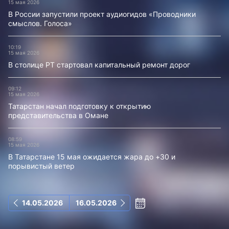
15 мая 2026
В России запустили проект аудиогидов «Проводники
смыслов. Голоса»
10:19
15 мая 2026
В столице РТ стартовал капитальный ремонт дорог
09:12
15 мая 2026
Татарстан начал подготовку к открытию
представительства в Омане
08:59
15 мая 2026
В Татарстане 15 мая ожидается жара до +30 и
порывистый ветер
14.05.2026
16.05.2026