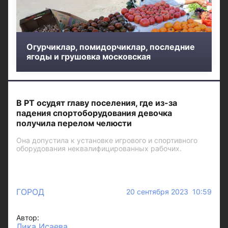
Огурчиклар, помидорчиклар, последние
ягоды и грушовка московская
В РТ осудят главу поселения, где из-за
падения спортоборудования девочка
получила перелом челюсти
Она допустила к установке игрового и спортивного
оборудования неквалифицированных рабочих.
ГОРОД
20 сентября 2023 10:59
Автор:
Лика Исаева