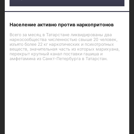
Население активно против наркопритонов
Всего за месяц в Татарстане ликвидированы два
наркосообщества численностью свыше 20 человек,
изъято более 22 кг наркотических и психотропных
веществ, значительная часть из которых марихуана,
перекрыт крупный канал поставки гашиша и
амфетамина из Санкт-Петербурга в Татарстан.