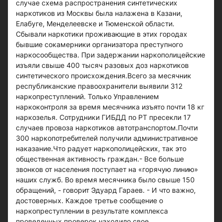
случае схема распространения синтетических
наркотиков из Москвы была налажена в Казани,
Елабуге, Менделеевске и Тюменской области.
Сбывали наркотики проживающие в этих городах
бывшие сокамерники организатора преступного
наркосообщества. При задержании наркополицейские
изъяли свыше 400 тысяч разовых доз наркотиков
синтетического происхождения.Всего за месячник
республиканские правоохранители выявили 312
наркопреступлений. Только Управлением
наркоконтроля за время месячника изъято почти 18 кг
наркозелья. Сотрудники ГИБДД по РТ пресекли 17
случаев провоза наркотиков автотранспортом.Почти
300 наркопотребителей получили административное
наказание.Что радует наркополицейских, так это
общественная активность граждан.- Все больше
звонков от населения поступает на «горячую линию»
наших служб. Во время месячника было свыше 150
обращений, - говорит Эдуард Гараев. - И что важно,
достоверных. Каждое третье сообщение о
наркопреступлении в результате комплекса
проведенных проверок находило свое