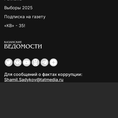
Выборы 2025
Подписка на газету
«КВ» - 35!
Для сообщений о фактах коррупции:
Shamil.Sadykov@tatmedia.ru
Учредитель СМИ: АО «ТАТМЕДИА»
420066, Российская Федерация, Республика
Татарстан, г. Казань, ул. Декабристов, д. 2
Редакция:
(843) 562-64-30
info@kazved.ru
Рекламный отдел
:
(843) 562-64-35
ads@kazved.ru