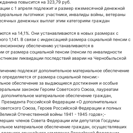
ажданина повысится на 323,79 руб.
ации с 1 апреля подлежит и размер ежемесячной денежной
деральные льготники: участники, инвалиды войны, ветераны
месячных денежных выплат этим категориям граждан
.
тся на 14,1%. Они устанавливаются в новых размерах с
го 1,141. В связи с индексацией размера социальной пенсии с
пенсионному обеспечению устанавливаются в
и от размера социальной пенсии (пенсии по инвалидности
стникам ликвидации последствий аварии на Чернобыльской
еличению подлежат дополнительное материальное обеспечение
 определяется от размера социальной пенсии:-
льное обеспечение за выдающиеся достижения и особые
деральным законом Героям Советского Союза, лауреатам
- дополнительное материальное обеспечение граждан,
ом Президента Российской Федерации «О дополнительных
оветского Союза, Героев Российской Федерации и полных
Великой Отечественной войны 1941 - 1945 годов»;-
ерших членов Совета Федерации или депутатов Госдумы
ельное материальное обеспечение граждан, осуществлявших
х ядерного оружейного комплекса Российской Федерации.