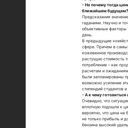
- Но почему тогда цен
ближайшем будущем
Предсказания значени
гаданиям. Научно и то
объективные факторы 
день.
В предыдущие хозяйст
сфере. Причем в самых
кожевенное производст
растущую стоимость т
потребление – как про
расчетам и ожиданиям,
были запланированы пр
возможно усиление эт
стипендий студентов и
- А к чему готовиться
Очевидно, что ситуаци
вплотную подошли к ци
вероятно, что цена на
не только прибыль и д
бензина высокий удель