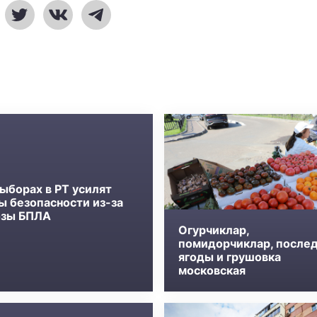
ыборах в РТ усилят
ы безопасности из-за
озы БПЛА
Огурчиклар,
помидорчиклар, после
ягоды и грушовка
московская