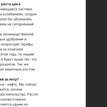
 роста цен в
еняющаяся система.
м колебаниям, сродни
отел бы обозначить
меем на сегодняшний
 в производственной
ные удобрения и
з возросшие тарифы,
и на конечное
 этом году, по нашим
А будут выше тех, что
процентов. Так же
ным заметным ростом
ей за литр?
-
ье - нефть. Мы сейчас
жится, вполне
обстоятельство. Растет
 соответственно
вляется одним из