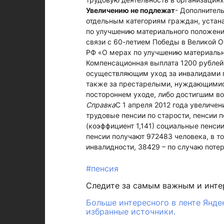
Увеличению не подлежат
- Дополнител
отдельным категориям граждан, устан
по улучшению материального положени
связи с 60-летием Победы в Великой О
РФ «О мерах по улучшению материальн
Компенсационная выплата 1200 рубле
осуществляющим уход за инвалидами пе
также за престарелыми, нуждающимис
постороннем уходе, либо достигшим во
Справка
С 1 апреля 2012 года увеличен
трудовые пенсии по старости, пенсии п
(коэффициент 1,141) социальные пенси
пенсии получают 972483 человека, в то
инвалидности, 38429 – по случаю поте
#пенсия
Следите за самым важным и инт
Больше интересного в ленте Янде
избранные источники.