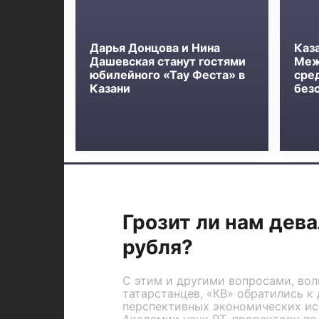
Дарья Донцова и Нина
Каз
Дашевская станут гостями
Меж
юбилейного «Тау Феста» в
сре
Казани
без
Грозит ли нам дев
рубля?
С этим и другими вопросами, во
татарстанцев, «КВ» обратились к
перспективных экономических ис