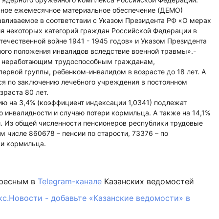
ьное ежемесячное материальное обеспечение (ДЕМО)
авливаемое в соответствии с Указом Президента РФ «О мерах
я некоторых категорий граждан Российской Федерации в
течественной войне 1941 - 1945 годов» и Указом Президента
ого положения инвалидов вследствие военной травмы».-
й неработающим трудоспособным гражданам,
рвой группы, ребенком-инвалидом в возрасте до 18 лет. А
я по заключению лечебного учреждения в постоянном
зраста 80 лет.
ию на 3,4% (коэффициент индексации 1,0341) подлежат
о инвалидности и случаю потери кормильца. А также на 14,1%
и. Из общей численности пенсионеров республики трудовые
м числе 860678 – пенсии по старости, 73376 – по
ри кормильца.
ересным в
Telegram-канале
Казанских ведомостей
кс.Новости - добавьте «Казанские ведомости» в