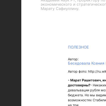
Академии наук РТ, проректору по
экономического и стратегическог
Марату Сафиуллину.
ПОЛЕЗНОЕ
Автор:
Беседовала Ксени
Автор фото: http://ru.wi
- Марат Рашитович, и
достоверны?
- Никаки
девальвации рубля мо
бюджета. Но мы видим,
возможностях Стабили
на три.