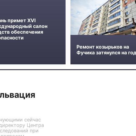
ань примет XVI
дународный салон
дств обеспечения
опасности
Ремонт козырьков на
Фучика затянулся на го
альвация
лнующими сейчас
 директору Центра
следований при