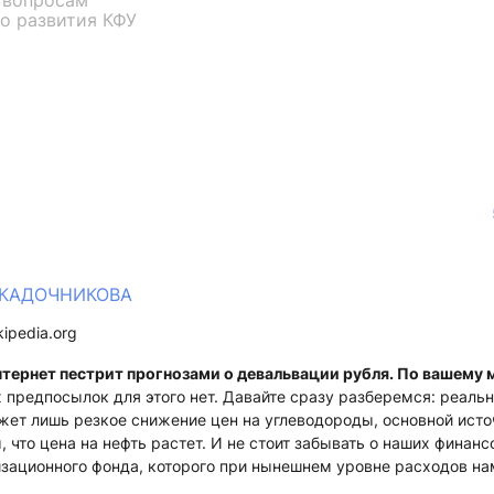
 вопросам
о развития КФУ
я КАДОЧНИКОВА
kipedia.org
нтернет пестрит прогнозами о девальвации рубля. По вашему 
х предпосылок для этого нет. Давайте сразу разберемся: реаль
жет лишь резкое снижение цен на углеводороды, основной ист
 что цена на нефть растет. И не стоит забывать о наших финан
зационного фонда, которого при нынешнем уровне расходов на