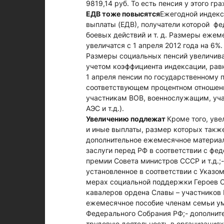
9819,14 руб. То есть пенсия у этого гр
ЕДВ тоже повысятся
Ежегодной индекс
выплаты (ЕДВ), получатели которой фе
боевых действий и т. д. Размеры еже
увеличатся с 1 апреля 2012 года на 6%
Размеры социальных пенсий увеличиваю
учетом коэффициента индексации, равно
1 апреля пенсии по государственному 
соответствующем процентном отношени
участникам ВОВ, военнослужащим, уча
АЭС и т.д.).
Увеличению подлежат
Кроме того, ув
и иные выплаты, размер которых также
дополнительное ежемесячное материа
заслуги перед РФ в соответствии с фе
премии Совета министров СССР и т.д.;
установленное в соответствии с Указ
мерах социальной поддержки Героев С
кавалеров ордена Славы – участников 
ежемесячное пособие членам семьи ум
Федерального Собрания РФ;- дополнит
трудовую деятельность в организация