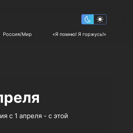
Россия/Мир
«Я помню! Я горжусь!»
преля
я с 1 апреля - с этой