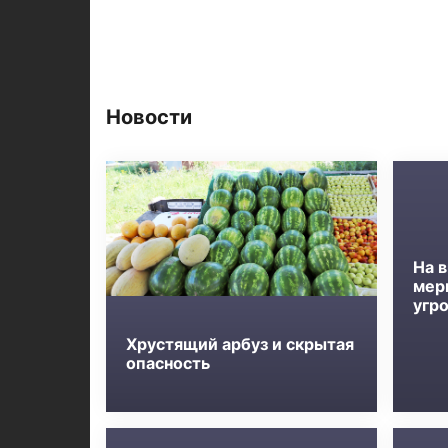
Новости
На в
мер
угр
Хрустящий арбуз и скрытая
опасность