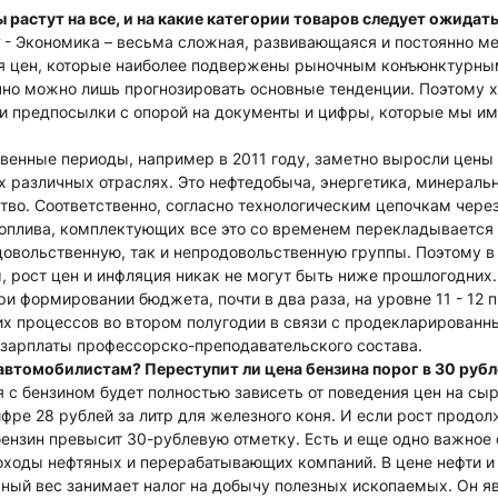
ы растут на все, и на какие категории товаров следует ожидать
?
- Экономика – весьма сложная, развивающаяся и постоянно м
я цен, которые наиболее подвержены рыночным конъюнктурны
чно можно лишь прогнозировать основные тенденции. Поэтому х
и предпосылки с опорой на документы и цифры, которые мы и
венные периоды, например в 2011 году, заметно выросли цены
 различных отраслях. Это нефтедобыча, энергетика, минераль
во. Соответственно, согласно технологическим цепочкам чере
оплива, комплектующих все это со временем перекладывается 
довольственную, так и непродовольственную группы. Поэтому в
 рост цен и инфляция никак не могут быть ниже прошлогодних. 
и формировании бюджета, почти в два раза, на уровне 11 - 12 
их процессов во втором полугодии в связи с продекларирован
 зарплаты профессорско-преподавательского состава.
 автомобилистам? Переступит ли цена бензина порог в 30 рубл
я с бензином будет полностью зависеть от поведения цен на сыр
фре 28 рублей за литр для железного коня. И если рост продол
 бензин превысит 30-рублевую отметку. Есть и еще одно важное 
оходы нефтяных и перерабатывающих компаний. В цене нефти и
ный вес занимает налог на добычу полезных ископаемых. Он я