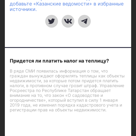
добавьте «Казанские ведомости» в избранные
источники.
Придется ли платить налог на теплицу?
В ряде СМИ появилась информация о том, что
граждан вынуждают оформлять теплицы как объекты
недвижимости, за которые потом придется платить
налоги, в противном случае грозит штраф. Управление
Росреестра по Республике Татарстан обращает
внимание на то, что закон «О садоводстве и
огородничестве», который вступил в силу 1 января
2019 года, не изменил порядка кадастрового учета и
регистрации прав на объекты недвижимости.