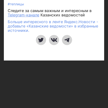
#теплицы
Следите за самым важным и интересным в
Telegram-канале
Казанских ведомостей
Больше интересного в ленте Яндекс.Новости -
добавьте «Казанские ведомости» в избранные
источники.
Рубрики
Город
Республика
Россия/Мир
Здоровье