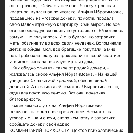
опять развод... Сейчас у нее своя благоустроенная
квартира, купленная по ипотеке. Альфия Ибрагимовна,
поддавшись на уговоры дочери, помогла, продала
свою малометражную квартирку. Сын вырос. Но все
это еще молодую женщину не устраивало. Ей хотелось
замуж - не получалось. И она буквально затравила
мать, обвинив ту во всех своих неудачах. Вспоминала
детские обиды: мол, все братишке покупали, а мне
нет. Требовала плату за проживание в новой квартире.
И в итоге выгнала пожилую мать из дома.
- Как обидно слышать такое от родной дочери, -
жаловалась снохе Альфия Ибрагимовна. - На нашей
улице она была самой красивой, обеспеченной
девочкой. А сколько я ей помогала! Вырастила сына,
отдавала почти всю пенсию. Вот она, дочерняя
благодарность...
Пожив немного у сына, Альфия Ибрагимовна
решилась на отдельное проживание. Несмотря на
уговоры сына и снохи, сняла комнатку и запретила
сообщать дочери свой адрес.
КОММЕНТАРИЙ ПСИХОЛОГА. Доктор психологических