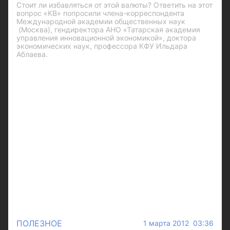
Стоит ли избавляться от этой валюты? Ответить на этот
вопрос «КВ» попросили члена-корреспондента
Международной академии общественных наук
(Москва), гендиректора АНО «Татарская академия
управления инновационной экономикой», доктора
экономических наук, профессора КФУ Ильдара
Аблаева.
ПОЛЕЗНОЕ
1 марта 2012 03:36