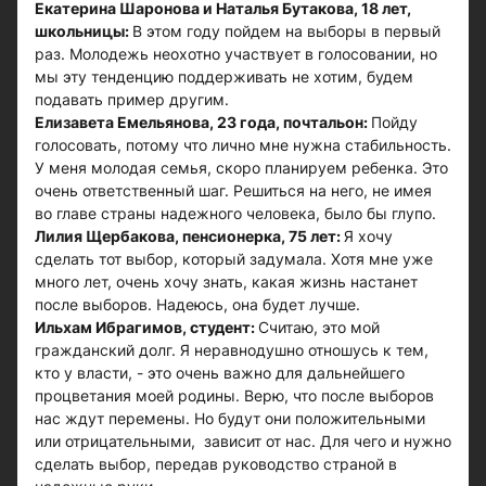
Екатерина Шаронова и Наталья Бутакова, 18 лет,
школьницы:
В этом году пойдем на выборы в первый
раз. Молодежь неохотно участвует в голосовании, но
мы эту тенденцию поддерживать не хотим, будем
подавать пример другим.
Елизавета Емельянова, 23 года, почтальон:
Пойду
голосовать, потому что лично мне нужна стабильность.
У меня молодая семья, скоро планируем ребенка. Это
очень ответственный шаг. Решиться на него, не имея
во главе страны надежного человека, было бы глупо.
Лилия Щербакова, пенсионерка, 75 лет:
Я хочу
сделать тот выбор, который задумала. Хотя мне уже
много лет, очень хочу знать, какая жизнь настанет
после выборов. Надеюсь, она будет лучше.
Ильхам Ибрагимов, студент:
Считаю, это мой
гражданский долг. Я неравнодушно отношусь к тем,
кто у власти, - это очень важно для дальнейшего
процветания моей родины. Верю, что после выборов
нас ждут перемены. Но будут они положительными
или отрицательными, зависит от нас. Для чего и нужно
сделать выбор, передав руководство страной в