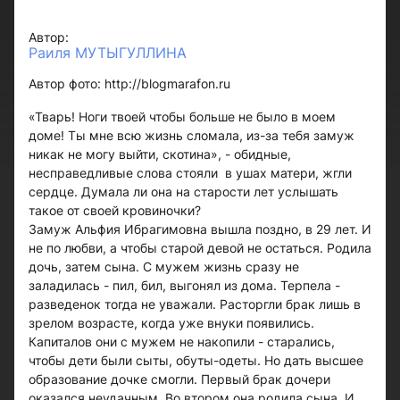
Автор:
Раиля МУТЫГУЛЛИНА
Автор фото: http://blogmarafon.ru
«Тварь! Ноги твоей чтобы больше не было в моем
доме! Ты мне всю жизнь сломала, из-за тебя замуж
никак не могу выйти, скотина», - обидные,
несправедливые слова стояли в ушах матери, жгли
сердце. Думала ли она на старости лет услышать
такое от своей кровиночки?
Замуж Альфия Ибрагимовна вышла поздно, в 29 лет. И
не по любви, а чтобы старой девой не остаться. Родила
дочь, затем сына. С мужем жизнь сразу не
заладилась - пил, бил, выгонял из дома. Терпела -
разведенок тогда не уважали. Расторгли брак лишь в
зрелом возрасте, когда уже внуки появились.
Капиталов они с мужем не накопили - старались,
чтобы дети были сыты, обуты-одеты. Но дать высшее
образование дочке смогли. Первый брак дочери
оказался неудачным. Во втором она родила сына. И