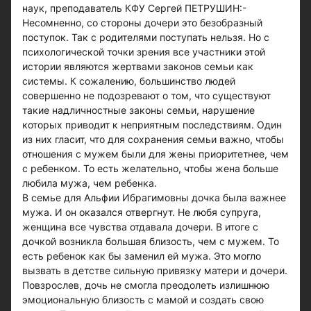
наук, преподаватель КФУ Сергей ПЕТРУШИН:-
Несомненно, со стороны дочери это безобразный
поступок. Так с родителями поступать нельзя. Но с
психологической точки зрения все участники этой
истории являются жертвами законов семьи как
системы. К сожалению, большинство людей
совершенно не подозревают о том, что существуют
такие надличностные законы семьи, нарушение
которых приводит к неприятным последствиям. Один
из них гласит, что для сохранения семьи важно, чтобы
отношения с мужем были для жены приоритетнее, чем
с ребенком. То есть желательно, чтобы жена больше
любила мужа, чем ребенка.
В семье для Альфии Ибрагимовны дочка была важнее
мужа. И он оказался отвергнут. Не любя супруга,
женщина все чувства отдавала дочери. В итоге с
дочкой возникла большая близость, чем с мужем. То
есть ребенок как бы заменил ей мужа. Это могло
вызвать в детстве сильную привязку матери и дочери.
Повзрослев, дочь не смогла преодолеть излишнюю
эмоциональную близость с мамой и создать свою