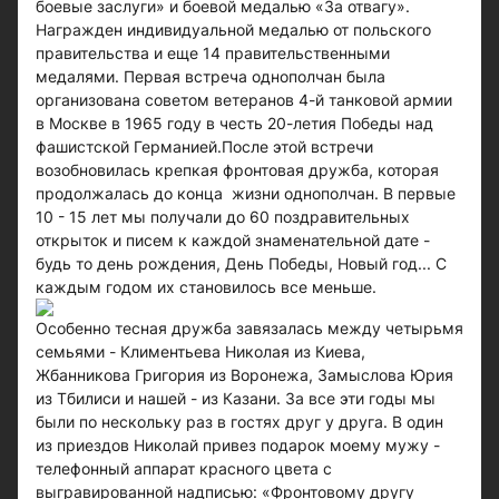
боевые заслуги» и боевой медалью «За отвагу».
Награжден индивидуальной медалью от польского
правительства и еще 14 правительственными
медалями. Первая встреча однополчан была
организована советом ветеранов 4-й танковой армии
в Москве в 1965 году в честь 20-летия Победы над
фашистской Германией.После этой встречи
возобновилась крепкая фронтовая дружба, которая
продолжалась до конца жизни однополчан. В первые
10 - 15 лет мы получали до 60 поздравительных
открыток и писем к каждой знаменательной дате -
будь то день рождения, День Победы, Новый год... С
каждым годом их становилось все меньше.
Особенно тесная дружба завязалась между четырьмя
семьями - Климентьева Николая из Киева,
Жбанникова Григория из Воронежа, Замыслова Юрия
из Тбилиси и нашей - из Казани. За все эти годы мы
были по нескольку раз в гостях друг у друга. В один
из приездов Николай привез подарок моему мужу -
телефонный аппарат красного цвета с
выгравированной надписью: «Фронтовому другу