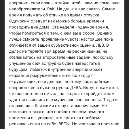
сохранить свои планы в тайне, чтобы вам не помешали
недоброжелатели. РАК. На душе у вас светло. Самое
время подумать об отдыхе во время отпуска.
Одиноким следует как можно больше времени
проводить вне дома. Эта неделя - удачное время,
чтобы помириться с тем, с кем вы в ссоре. Однако
лучше смирить проявление чувств: настоящее пока
отличается от вашей субъективной оценки. ЛЕВ. В
делах не теряйте зря время на раскачивание, не
отвлекайтесь на второстепенные задачи, поскольку
упущенное сейчас трудно будет наверстать в
будущем. Избыток внутренней энергии может
оказаться разрушительным не только для
окружающих, но и для вас, поэтому постарайтесь
направить ее в нужное русло. ДЕВА. Вдруг покажется,
что все потеряло смысл, но скоро это пройдет и вам
удастся выяснить все мучившие вас вопросы. Тогда и
отношения с близкими станут гармоничными. Не
исключено также, что пройдет совсем немного
времени и вы увидите, что прежняя проблема
решилась сама по себе. ВЕСЫ. Не исключено приятное