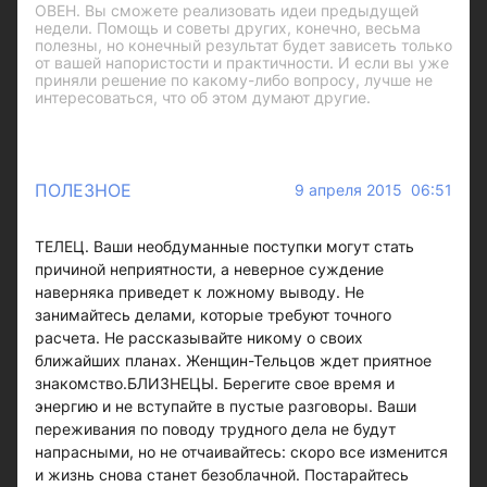
ОВЕН. Вы сможете реализовать идеи предыдущей
недели. Помощь и советы других, конечно, весьма
полезны, но конечный результат будет зависеть только
от вашей напористости и практичности. И если вы уже
приняли решение по какому-либо вопросу, лучше не
интересоваться, что об этом думают другие.
ПОЛЕЗНОЕ
9 апреля 2015 06:51
ТЕЛЕЦ. Ваши необдуманные поступки могут стать
причиной неприятности, а неверное суждение
наверняка приведет к ложному выводу. Не
занимайтесь делами, которые требуют точного
расчета. Не рассказывайте никому о своих
ближайших планах. Женщин-Тельцов ждет приятное
знакомство.БЛИЗНЕЦЫ. Берегите свое время и
энергию и не вступайте в пустые разговоры. Ваши
переживания по поводу трудного дела не будут
напрасными, но не отчаивайтесь: скоро все изменится
и жизнь снова станет безоблачной. Постарайтесь