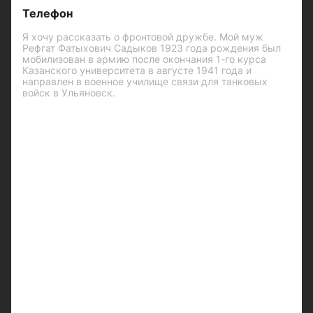
Телефон
Я хочу рассказать о фронтовой дружбе. Мой муж
Рефгат Фатыхович Садыков 1923 года рождения был
мобилизован в армию после окончания 1-го курса
Казанского университета в августе 1941 года и
направлен в военное училище связи для танковых
войск в Ульяновск.