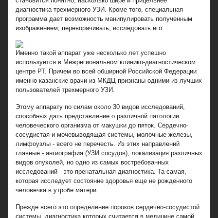
становится понятно, насколько шире и прицельнее
диагностика трехмерного УЗИ. Кроме того, специальная
программа дает возможность манипулировать полученным
изображением, переворачивать, исследовать его.
Именно такой аппарат уже несколько лет успешно
используется в Межрегиональном клинико-диагностическом
центре РТ. Причем во всей обширной Российской Федерации
именно казанские врачи из МКДЦ признаны одними из лучших
пользователей трехмерного УЗИ.
Этому аппарату по силам около 30 видов исследований,
способных дать представление о различной патологии
человеческого организма от макушки до пяток. Сердечно-
сосудистая и мочевыводящая системы, молочные железы,
лимфоузлы - всего не перечесть. Из этих направлений
главные - ангиография (УЗИ сосудов), локализация различных
видов опухолей, но одно из самых востребованных
исследований - это пренатальная диагностика. Та самая,
которая исследует состояние здоровья еще не рожденного
человечка в утробе матери.
Прежде всего это определение пороков сердечно-сосудистой
системы, диагностика которых считается в медицине самой