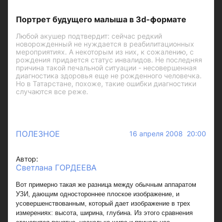
Портрет будущего малыша в 3d-формате
Любой акушер подтвердит: сейчас редкий
новорожденный не нуждается в реабилитационных
мероприятиях. А некоторым из них, к сожалению, с
рождения придается статус инвалидов. Не последняя
причина такой печальной ситуации - несовершенная
диагностика здоровья еще не рожденного человечка.
Но в Татарстане, похоже, такие ошибки диагностики
случаются все реже.
ПОЛЕЗНОЕ
16 апреля 2008 20:00
Автор:
Светлана ГОРДЕЕВА
Вот примерно такая же разница между обычным аппаратом
УЗИ, дающим одностороннее плоское изображение, и
усовершенствованным, который дает изображение в трех
измерениях: высота, ширина, глубина. Из этого сравнения