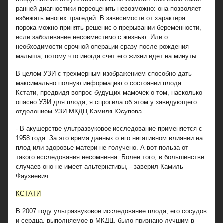
ранней диагностики переоценить невозможно: она позволяет
избежать многих трагедий. В зависимости от характера
порока можно принять решение о прерывании беременности,
если заболевание несовместимо с жизнью. Или о
необходимости срочной операции сразу после рождения
малыша, потому что иногда счет его жизни идет на минуты.
В целом УЗИ с трехмерным изображением способно дать
максимально полную информацию о состоянии плода.
Кстати, предвидя вопрос будущих мамочек о том, насколько
опасно УЗИ для плода, я спросила об этом у заведующего
отделением УЗИ МКДЦ Камиля Юсупова.
- В акушерстве ультразвуковое исследование применяется с
1958 года. За это время данных о его негативном влиянии на
плод или здоровье матери не получено. А вот польза от
такого исследования несомненна. Более того, в большинстве
случаев оно не имеет альтернативы, - заверил Камиль
Фаузеевич.
КСТАТИ
В 2007 году ультразвуковое исследование плода, его сосудов
и сердца, выполняемое в МКДЦ, было признано лучшим в