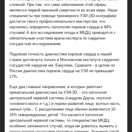
сложной. При том, что сами заболевания этой сферы
являются первой причиной смертности во всем мире. Наши
специалисты при помощи трехмерного УЗИ (3D-эхографии)
достигли такого профессионального мастерства, что
научились определять патологию пороков сердца в 94%
случаев! А все исследования плода в МКДЦ проводятся с
обязательным участием врача-эксперта по сердечно-
сосудистым исследованиям.
Подобная точность диагностики пороков сердца в нашей
стране достигнута только в Московском институте сердечно-
сосудистой хирургии им. Бакулева. Сравните - в целом по
России диагностика пороков сердца на УЗИ не превышает
17%.
Еще два главных направления, в которых работает
пренатальная диагностика на УЗИ-3D, - это патология
центральной нервной системы (синдром Дауна, опухоли
головного мозга и т.д.) и пороки развития лица: волчья пасть,
заячья губа... С расщелинами лица обычно выявляется 10 -
15% новорожденных детей. Что касается патологии
центральной нервной системы, то специалистам МКДЦ
особенно запомнился случай, когда им довелось выявить у
плода полное отсутствие мозговых извилин. Значение такой