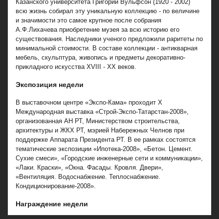
Казанского университета Григорий Вульфсон (1920 - 2002)
всю жизнь собирал эту уникальную коллекцию - по величине
и значимости это самое крупное после собрания
А.Ф.Лихачева приобретение музея за всю историю его
существования. Наследники ученого предложили раритеты по
минимальной стоимости. В составе коллекции - антикварная
мебель, скульптура, живопись и предметы декоративно-
прикладного искусства XVIII - XX веков.
Экспозиция недели
В выставочном центре «Экспо-Кама» проходит Х
Международная выставка «Строй-Экспо-Татарстан-2008»,
организованная АН РТ, Министерством строительства,
архитектуры и ЖКХ РТ, мэрией Набережных Челнов при
поддержке Аппарата Президента РТ. В ее рамках состоятся
тематические экспозиции «Ипотека-2008», «Бетон. Цемент.
Сухие смеси», «Городские инженерные сети и коммуникации»,
«Лаки. Краски», «Окна. Фасады. Кровля. Двери»,
«Вентиляция. Водоснабжение. Теплоснабжение.
Кондиционирование-2008».
Награждение недели